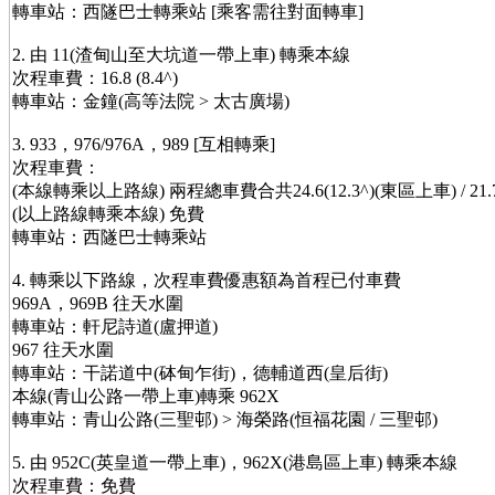
轉車站：西隧巴士轉乘站 [乘客需往對面轉車]
2. 由 11(渣甸山至大坑道一帶上車) 轉乘本線
次程車費：16.8 (8.4^)
轉車站：金鐘(高等法院 > 太古廣場)
3. 933，976/976A，989 [互相轉乘]
次程車費：
(本線轉乘以上路線) 兩程總車費合共24.6(12.3^)(東區上車) / 21.7
(以上路線轉乘本線) 免費
轉車站：西隧巴士轉乘站
4. 轉乘以下路線，次程車費優惠額為首程已付車費
969A，969B 往天水圍
轉車站：軒尼詩道(盧押道)
967 往天水圍
轉車站：干諾道中(砵甸乍街)，德輔道西(皇后街)
本線(青山公路一帶上車)轉乘 962X
轉車站：青山公路(三聖邨) > 海榮路(恒福花園 / 三聖邨)
5. 由 952C(英皇道一帶上車)，962X(港島區上車) 轉乘本線
次程車費：免費