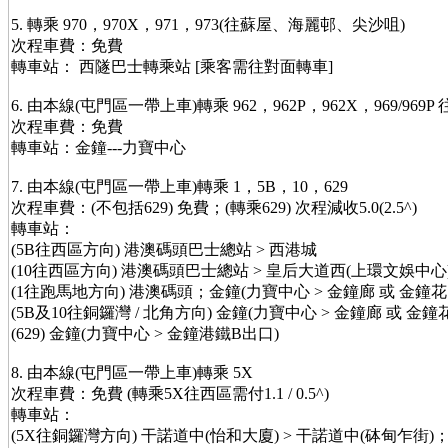
5. 轉乘 970，970X，971，973(往蘇屋、海麗邨、尖沙咀)
次程車費：免費
轉車站： 西隧巴士轉乘站 [乘客需往對面轉車]
6. 由本線(屯門區一帶上車)轉乘 962，962P，962X，969/969P
次程車費：免費
轉車站：金鐘---力寶中心
7. 由本線(屯門區一帶上車)轉乘 1，5B，10，629
次程車費：(不包括629) 免費；(轉乘629) 次程減收5.0(2.5^)
轉車站：
(5B往西區方向) 港澳碼頭巴士總站 > 西港城
(10往西區方向) 港澳碼頭巴士總站 > 皇后大道西(上環文娛中心
(1往跑馬地方向) 港澳碼頭；金鐘(力寶中心 > 金鐘廊 或 金鐘花
(5B及10往銅鑼灣 / 北角方向) 金鐘(力寶中心 > 金鐘廊 或 金鐘
(629) 金鐘(力寶中心 > 金鐘港鐵B出口)
8. 由本線(屯門區一帶上車)轉乘 5X
次程車費：免費 (轉乘5X往西區需付1.1 / 0.5^)
轉車站：
(5X往銅鑼灣方向) 干諾道中(怡和大廈) > 干諾道中(砵甸乍街)