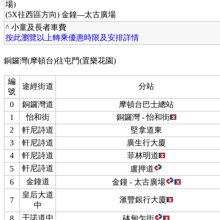
場)
(5X往西區方向) 金鐘---太古廣場
^ 小童及長者車費
按此瀏覽以上轉乘優惠時限及安排詳情
銅鑼灣(摩頓台)往屯門(置樂花園)
編
途經街道
分站
號
0
銅鑼灣道
摩頓台巴士總站
1
怡和街
銅鑼灣 - 怡和街
2
軒尼詩道
堅拿道東
3
軒尼詩道
廣生行大廈
4
軒尼詩道
菲林明道
軒尼詩道
5
盧押道
金鐘道
6
金鐘 - 太古廣場
皇后大道
滙豐銀行大廈
7
中
干諾道中
8
砵甸乍街