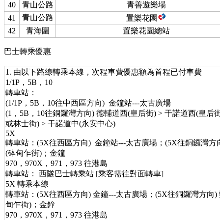
40
青山公路
青善遊樂場
青山公路
41
置樂花園
42
青海圍
置樂花園總站
巴士轉乘優惠
1. 由以下路線轉乘本線，次程車費優惠額為首程已付車費
1/1P，5B，10
轉車站：
(1/1P，5B，10往中西區方向) 金鐘站---太古廣場
(1，5B，10往銅鑼灣方向) 德輔道西(皇后街) > 干諾道西(皇
或林士街) > 干諾道中(永安中心)
5X
轉車站：(5X往西區方向) 金鐘站---太古廣場；(5X往銅鑼灣方向
(砵甸乍街)；金鐘
970，970X，971，973 往港島
轉車站： 西隧巴士轉乘站 [乘客需往對面轉車]
5X 轉乘本線
轉車站：(5X往西區方向) 金鐘---太古廣場；(5X往銅鑼灣方向)
甸乍街)；金鐘
970，970X，971，973 往港島