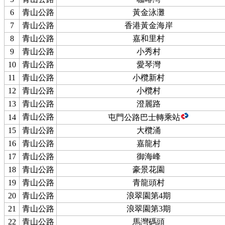
6
青山公路
黃金泳灘
7
青山公路
香港黃金海岸
8
青山公路
嘉和里村
9
青山公路
小秀村
10
青山公路
愛琴灣
11
青山公路
小欖新村
12
青山公路
小欖村
13
青山公路
澄麗路
青山公路
14
屯門公路巴士轉乘站
15
青山公路
大欖涌
16
青山公路
嘉龍村
17
青山公路
御海峰
18
青山公路
豪景花園
19
青山公路
青龍頭村
20
青山公路
浪翠園第4期
21
青山公路
浪翠園第3期
22
青山公路
馬灣碼頭