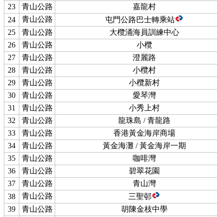
23
青山公路
嘉龍村
青山公路
24
屯門公路巴士轉乘站
25
青山公路
大欖涌海員訓練中心
26
青山公路
小欖
27
青山公路
澄麗路
28
青山公路
小欖村
29
青山公路
小欖新村
30
青山公路
愛琴灣
31
青山公路
小秀上村
32
青山公路
龍珠島 / 青龍路
33
青山公路
香港黃金海岸商場
34
青山公路
黃金海灘 / 黃金海岸一期
35
青山公路
咖啡灣
36
青山公路
碧翠花園
37
青山公路
青山灣
青山公路
38
三聖邨
39
青山公路
胡陳金枝中學