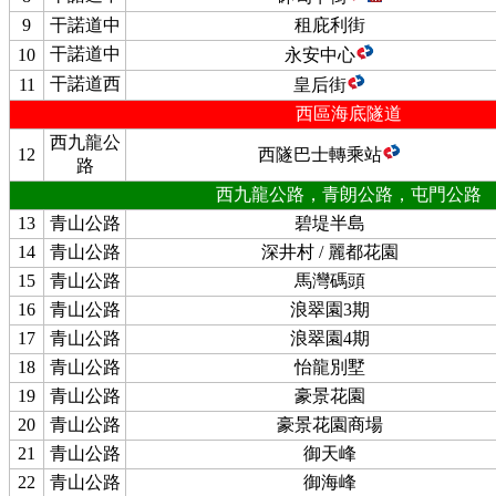
9
干諾道中
租庇利街
干諾道中
10
永安中心
干諾道西
11
皇后街
西區海底隧道
西九龍公
12
西隧巴士轉乘站
路
西九龍公路，青朗公路，屯門公路
13
青山公路
碧堤半島
14
青山公路
深井村 / 麗都花園
15
青山公路
馬灣碼頭
16
青山公路
浪翠園3期
17
青山公路
浪翠園4期
18
青山公路
怡龍別墅
19
青山公路
豪景花園
20
青山公路
豪景花園商場
21
青山公路
御天峰
22
青山公路
御海峰