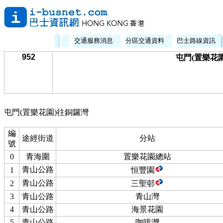
交通服務消息
分區交通資料
巴士路線資訊
952
屯門(置樂花園
屯門(置樂花園)往銅鑼灣
編
途經街道
分站
號
0
青海圍
置樂花園總站
青山公路
1
恒豐園
青山公路
2
三聖邨
3
青山公路
青山灣
4
青山公路
海景花園
5
青山公路
咖啡灣