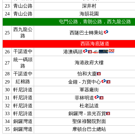
23
青山公路
深井村
24
青山公路
海韻花園
屯門公路，青朗公路，西九龍公路
西九龍公
25
西隧巴士轉乘站
路
西區海底隧道
干諾道中
26
港澳碼頭
統一碼頭
海港政府大樓
27
路
28
干諾道中
怡和大廈
紅棉路
29
金鐘 - 力寶中心
30
軒尼詩道
軍器廠街
軒尼詩道
31
菲林明道
32
軒尼詩道
杜老誌道
33
軒尼詩道
銅鑼灣 - 祟光百貨
34
銅鑼灣道
聖保祿醫院對面
35
銅鑼灣道
摩頓台巴士總站