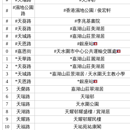
#濕地公園
#香港濕地公園 / 俊宏軒
#
路
#
#天葵路
#李兆基書院
#
#天葵路
#嘉湖山莊美湖居
#
#天城路
#嘉湖山莊景湖居
#
#天恩路
#銀座站
0
#嘉恩街
#天水圍市中心公共運輸交匯處
1
*天華路
*嘉湖山莊麗湖居
2
*天葵路
*嘉湖山莊美湖居
3
*天城路
*嘉湖山莊景湖居 / 天水圍天主教小學
4
*天恩路
*銀座站
5
天榮路
嘉湖山莊翠湖居
6
天瑞路
天瑞邨
7
天瑞路
天水圍公園
8
天湖路
天耀邨耀盛樓 / 賞湖居
9
天耀路
天耀邨耀民樓
10
天福路
天祐苑祐康閣