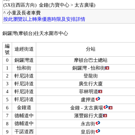
(5X往西區方向) 金鐘(力寶中心 > 太古廣場)
^ 小童及長者車費
按此瀏覽以上轉乘優惠時限及安排詳情
銅鑼灣(摩頓台)往天水圍市中心
編
途經街道
分站
號
0
銅鑼灣道
摩頓台巴士總站
1
怡和街
銅鑼灣 - 怡和街
2
軒尼詩道
登龍街
3
軒尼詩道
廣生行大廈
4
軒尼詩道
菲林明道
軒尼詩道
5
盧押道
金鐘道
6
金鐘 - 太古廣場
7
德輔道中
滙豐銀行大廈
德輔道中
8
永吉街
干諾道西
9
皇后街