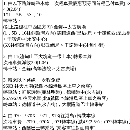
1. 由以下路線轉乘本線，次程車費優惠額等同首程已付車費[
4.0(2.0^)]
1/1P，5B，5X，10
轉車站：
(以上路線往中西區方向) 金鐘---太古廣場
(1，5B，10往銅鑼灣方向) 德輔道西(皇后街) > 干諾道西(皇
> 干諾道中(永安中心)
(5X往銅鑼灣方向) 郵政總局 > 干諾道中(砵甸乍街)
2. 由 11(渣甸山至大坑道一帶上車) 轉乘本線
次程車費減收2.0(1.0^)
轉車站：金鐘(高等法院 > 太古廣場)
3. 轉乘以下路線， 次程免費
969B 往天水圍(祗限本線港島區上車之乘客)
轉車站：軒尼詩道(菲林明道)，德輔道中(永吉街)
967/967X 往天水圍(北)(祗限本線港島區上車之乘客)
轉車站：德輔道中(永吉街)，大欖隧道巴士轉乘站
4. 由 970，970X，971，973(往港島) 轉乘本線
次程車費：(970，970X，971轉本線) 減4.9(2.5^)；(973轉本線) 減7
轉車站：西隧巴士轉乘站 [乘客需往對面轉車]