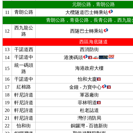
元朗公路，青朗公路
青朗公路
11
大欖隧道巴士轉乘站
青朗公路，青葵公路，長青公路，西九龍
西九龍公
12
西隧巴士轉乘站
路
西區海底隧道
13
干諾道西
西消防街
干諾道中
14
港澳碼頭
統一碼頭
海港政府大樓
15
路
16
干諾道中
怡和大廈
紅棉路
17
金鐘 - 力寶中心
18
軒尼詩道
軍器廠街
19
軒尼詩道
菲林明道
20
軒尼詩道
杜老誌道
21
軒尼詩道
灣仔消防局
22
怡和街
銅鑼灣 - 百德新街