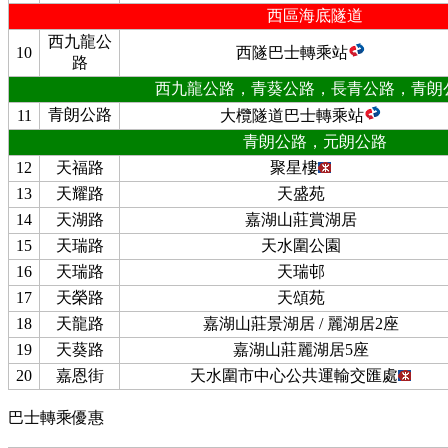
西區海底隧道
西九龍公
10
西隧巴士轉乘站
路
西九龍公路，青葵公路，長青公路，青朗
青朗公路
11
大欖隧道巴士轉乘站
青朗公路，元朗公路
12
天福路
聚星樓
13
天耀路
天盛苑
14
天湖路
嘉湖山莊賞湖居
15
天瑞路
天水圍公園
16
天瑞路
天瑞邨
17
天榮路
天頌苑
18
天龍路
嘉湖山莊景湖居 / 麗湖居2座
19
天葵路
嘉湖山莊麗湖居5座
20
嘉恩街
天水圍市中心公共運輸交匯處
巴士轉乘優惠