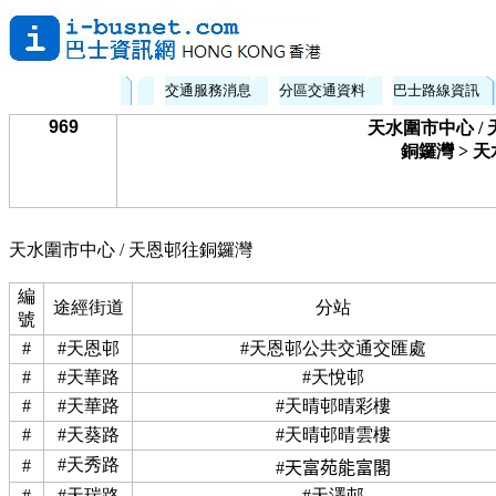
交通服務消息
分區交通資料
巴士路線資訊
969
天水圍市中心 / 
銅鑼灣 > 
天水圍市中心 / 天恩邨往銅鑼灣
編
途經街道
分站
號
#
#天恩邨
#天恩邨公共交通交匯處
#
#天華路
#天悅邨
#
#天華路
#天晴邨晴彩樓
#
#天葵路
#天晴邨晴雲樓
#天秀路
#
#天富苑能富閣
#
#天瑞路
#天澤邨