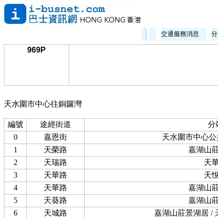
交通服務消息
分
969P
天水圍市中心往銅鑼灣
編號
途經街道
分
0
嘉恩街
天水圍市中心公
1
天榮路
嘉湖山
2
天瑞路
天
3
天華路
天
4
天華路
嘉湖山
5
天葵路
嘉湖山
6
天城路
嘉湖山莊景湖居 /