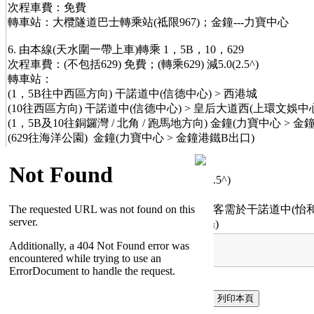
次程車費：免費
轉車站：大欖隧道巴士轉乘站(祗限967)；金鐘---力寶中心
6. 由本線(天水圍一帶上車)轉乘 1，5B，10，629
次程車費：(不包括629) 免費；(轉乘629) 減5.0(2.5^)
轉車站：
(1，5B往中西區方向) 干諾道中(信德中心) > 西港城
(10往西區方向) 干諾道中(信德中心) > 皇后大道西(上環文娛中
(1，5B及10往銅鑼灣 / 北角 / 跑馬地方向) 金鐘(力寶中心 > 金
(629往海洋公園) 金鐘(力寶中心 > 金鐘港鐵B出口)
7. 由本線(天水圍一帶上車)轉乘 5X
次程車費：免費 (轉乘5X往西區需付1.1 / 0.5^)
轉車站：
(5X往銅鑼灣方向) 干諾道中(砵甸乍街) [乘客需於干諾道中(怡
(5X往西區方向) 金鐘(力寶中心 > 太古廣場)
^ 小童及長者車費
按此瀏覽以上轉乘優惠時限及安排詳情