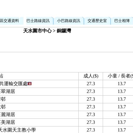
區交通資料
巴士路線資訊
小巴路線資訊
交通歷史室
巴士相簿
天水圍市中心 > 銅鑼灣
站
成人($)
小童 / 長者($
共運輸交匯處
27.3
13.7
莊翠湖居
27.3
13.7
華邨
27.3
13.7
悅邨
27.3
13.7
莊麗湖居
27.3
13.7
莊美湖居
27.3
13.7
 天水圍天主教小學
27.3
13.7