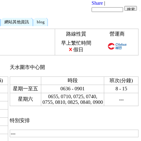
Share
|
網站其他資訊
blog
路線性質
營運商
早上繁忙時間
假日
天水圍市中心開
)
時段
班次(分鐘)
星期一至五
0636 - 0901
8 - 15
0655, 0710, 0725, 0740,
星期六
---
0755, 0810, 0825, 0840, 0900
特別安排
---