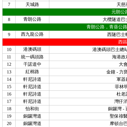
7
天城路
天慈
元朗公
青朗公路
8
大欖隧道巴
青朗公路，青葵公
西九龍公路
9
西隧巴士
西
港澳碼頭
10
港澳碼頭巴士總
11
統一碼頭路
海港政
12
干諾道中
大
紅棉路
13
金鐘 - 力
14
軒尼詩道
軍器
15
軒尼詩道
菲林
16
軒尼詩道
杜老
17
軒尼詩道
灣仔
18
怡和街
銅鑼灣 -
19
銅鑼灣道
聖保祿
20
銅鑼灣道
摩頓台