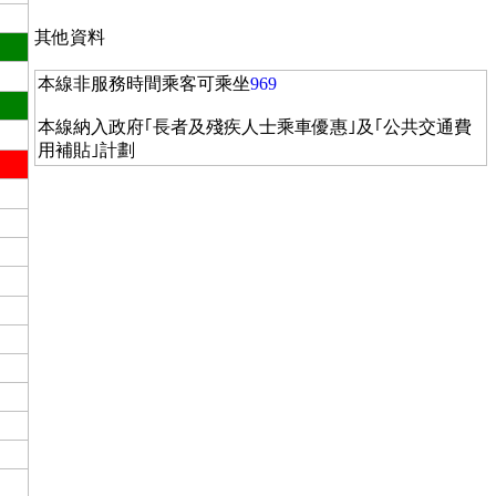
其他資料
本線非服務時間乘客可乘坐
969
本線納入政府｢長者及殘疾人士乘車優惠｣及｢公共交通費
用補貼｣計劃