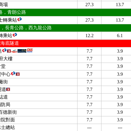
商場
27.3
13.7
路，青朗公路
士轉乘站
27.3
13.7
路，長青公路，西九龍公路
轉乘站
12.2
6.1
區海底隧道
站
7.7
3.9
府大樓
7.7
3.9
會堂
7.7
3.9
寶中心
7.7
3.9
廠街
7.7
3.9
明道
7.7
3.9
誌道
7.7
3.9
消防局
7.7
3.9
 百德新街
7.7
3.9
醫院對面
7.7
3.9
巴士總站
---
---