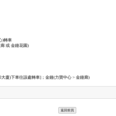
心)轉車
鐘廊 或 金鐘花園)
和大廈)下車往該處轉車]；金鐘(力寶中心 > 金鐘廊)