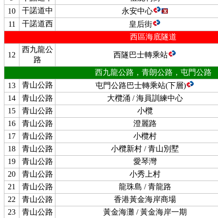
干諾道中
10
永安中心
干諾道西
11
皇后街
西區海底隧道
西九龍公
12
西隧巴士轉乘站
路
西九龍公路，青朗公路，屯門公路
青山公路
13
屯門公路巴士轉乘站(下層)
14
青山公路
大欖涌 / 海員訓練中心
15
青山公路
小欖
16
青山公路
澄麗路
17
青山公路
小欖村
18
青山公路
小欖新村 / 青山別墅
19
青山公路
愛琴灣
20
青山公路
小秀上村
21
青山公路
龍珠島 / 青龍路
22
青山公路
香港黃金海岸商場
23
青山公路
黃金海灘 / 黃金海岸一期