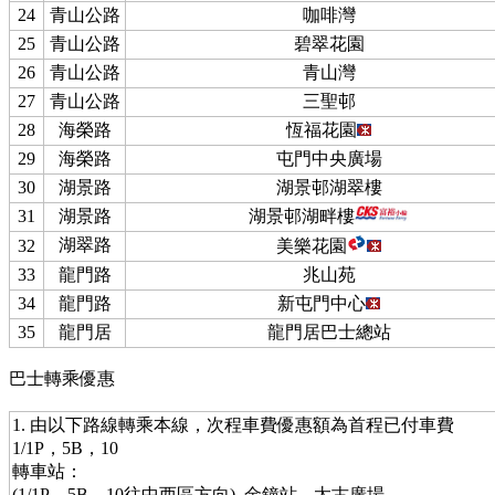
24
青山公路
咖啡灣
25
青山公路
碧翠花園
26
青山公路
青山灣
27
青山公路
三聖邨
28
海榮路
恆福花園
29
海榮路
屯門中央廣場
30
湖景路
湖景邨湖翠樓
31
湖景路
湖景邨湖畔樓
湖翠路
32
美樂花園
33
龍門路
兆山苑
34
龍門路
新屯門中心
35
龍門居
龍門居巴士總站
巴士轉乘優惠
1. 由以下路線轉乘本線，次程車費優惠額為首程已付車費
1/1P，5B，10
轉車站：
(1/1P，5B，10往中西區方向) 金鐘站---太古廣場