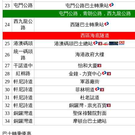
屯門公路
23
屯門公路巴士轉乘站
屯門公路，青朗公路，西九龍公路
西九龍公
24
西隧巴士轉乘站
路
西區海底隧道
港澳碼頭
25
港澳碼頭巴士總站
統一碼頭
海港政府大樓
26
路
27
干諾道中
怡和大廈
紅棉路
28
金鐘 - 力寶中心
29
軒尼詩道
軍器廠街
軒尼詩道
30
菲林明道
31
軒尼詩道
杜老誌道
32
軒尼詩道
銅鑼灣 - 祟光百貨
33
銅鑼灣道
聖保祿醫院對面
34
銅鑼灣道
摩頓台巴士總站
巴士轉乘優惠