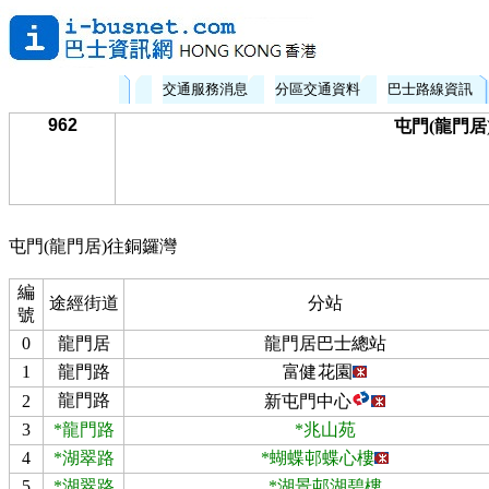
交通服務消息
分區交通資料
巴士路線資訊
962
屯門(龍門居)
屯門(龍門居)往銅鑼灣
編
途經街道
分站
號
0
龍門居
龍門居巴士總站
1
龍門路
富健花園
龍門路
2
新屯門中心
3
*龍門路
*兆山苑
4
*湖翠路
*蝴蝶邨蝶心樓
5
*湖翠路
*湖景邨湖碧樓