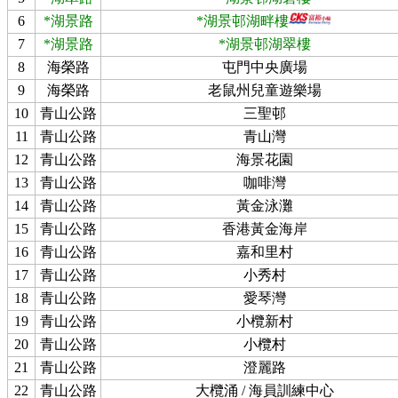
6
*湖景路
*湖景邨湖畔樓
7
*湖景路
*湖景邨湖翠樓
8
海榮路
屯門中央廣場
9
海榮路
老鼠州兒童遊樂場
10
青山公路
三聖邨
11
青山公路
青山灣
12
青山公路
海景花園
13
青山公路
咖啡灣
14
青山公路
黃金泳灘
15
青山公路
香港黃金海岸
16
青山公路
嘉和里村
17
青山公路
小秀村
18
青山公路
愛琴灣
19
青山公路
小欖新村
20
青山公路
小欖村
21
青山公路
澄麗路
22
青山公路
大欖涌 / 海員訓練中心