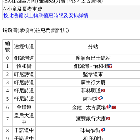
(5X往西區方向) 金鐘站(力寶中心 > 太古廣場)
^ 小童及長者車費
按此瀏覽以上轉乘優惠時限及安排詳情
銅鑼灣(摩頓台)往屯門(龍門居)
編
途經街道
分站
號
0
銅鑼灣道
摩頓台巴士總站
1
怡和街
銅鑼灣 - 怡和街
2
軒尼詩道
堅拿道東
3
軒尼詩道
廣生行大廈
4
軒尼詩道
菲林明道
軒尼詩道
5
盧押道
金鐘道
6
金鐘 - 太古廣場
皇后大道
滙豐銀行大廈
7
中
干諾道中
8
砵甸乍街
9
干諾道中
租庇利街