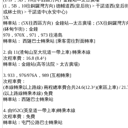
(1，5B，10往銅鑼灣方向) 德輔道西(皇后街) > 干諾道西(皇
或林士街) > 干諾道中(永安中心)
5X
轉車站：(5X往西區方向) 金鐘站---太古廣場；(5X往銅鑼灣方向
(砵甸乍街)；金鐘
970，970X，971，973 往港島
轉車站： 西隧巴士轉乘站 [乘客需往對面轉車]
2. 由 11(渣甸山至大坑道一帶上車) 轉乘本線
次程車費：16.8 (8.4^)
轉車站：金鐘站(高等法院 > 太古廣場)
3. 933，976/976A，989 [互相轉乘]
次程車費：
(本線轉乘以上路線) 兩程總車費合共24.6(12.3^)(東區上車) / 21.7
(以上路線轉乘本線) 免費
轉車站：西隧巴士轉乘站
4. 由952C(英皇道一帶上車)轉乘本線
次程車費：免費
轉車站：屯門公路巴士轉乘站