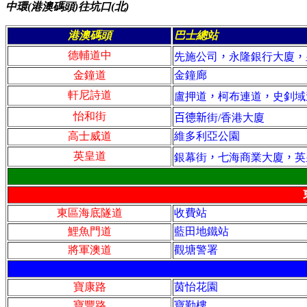
中環(港澳碼頭)
往
坑口
(
北
)
港澳碼頭
巴士總站
德輔道中
先施公司
，
永隆銀行大廈
，
金鐘道
金鐘廊
軒尼詩道
盧押道
，
柯布連道
，
史釗域
怡和街
百德新
街
/
香港大廈
高士威道
維多利亞公園
英皇道
銀幕街
，
七海商業大廈
，
英
東區海底隧道
收費站
鯉魚門道
藍田地鐵站
將軍澳道
觀塘警署
寶康路
茵怡花園
寶豐路
寶勤樓