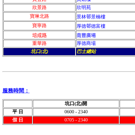
欣景路
欣明苑
寶琳北路
景林
邨
景楠樓
寶寧路
厚德
邨
德富樓
培成路
南豐廣場
重華路
厚德商場
坑口(北)
巴士總站
服務時間：
坑口(北)開
平 日
0600 - 2340
假 日
0705 - 2340