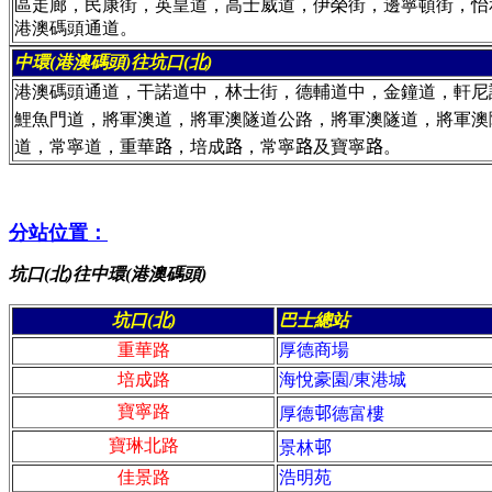
區走廊，民康街，英皇道，高士威道，伊榮街，邊寧頓街，怡
港澳碼頭通道。
中環(港澳碼頭)
往
坑口
(
北
)
港澳碼頭通道，干諾道中，林士街，德輔道中，金鐘道，軒尼
鯉魚門道，將軍澳道，將軍澳隧道公路，將軍澳隧道，將軍澳
道，常寧道，重華
路
，培成
路
，常寧
路
及寶寧
路
。
分站位置：
坑口(北)往中環(港澳碼頭)
坑口(北)
巴士總站
重華路
厚德商場
培成路
海悅豪園/東港城
寶寧路
厚德
邨
德富樓
寶琳北路
景林
邨
佳景路
浩明苑