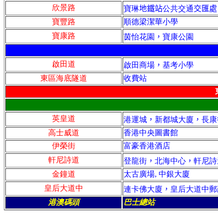
欣景路
寶琳
地鐵站
公共交通
交匯處
寶豐路
順德梁潔華小學
寶康路
茵怡花園
，
寶康公園
啟田道
啟田商場
，
基考小學
東區海底隧道
收費站
英皇道
港運城
，
新都城大廈
，
長康
高士威道
香港中央圖書館
伊榮街
富豪香港酒店
軒尼詩道
登龍街
，
北海中心
，
軒尼詩
金鐘道
太古廣場, 中銀大廈
皇后大道中
連卡佛大廈
，
皇后大道中郵
港澳碼頭
巴士總站