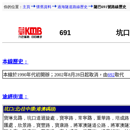
你的位置：
主頁
懷舊資料
過海隧道路線歷史
隧巴69
1
號路線歷史
6
91
坑口
本
線歷史
：
本線於1990年代初開辦；2002年8月28日起取消，由
692
取代
途經街道：
坑口(北)往中環(港澳碼頭)
寶琳
北路
，坑口道迴旋處，寶寧路，常寧
路
，重華路，培成路
匯處
，欣景路，寶豐路，寶康路，將軍澳隧道公路，將軍澳隧