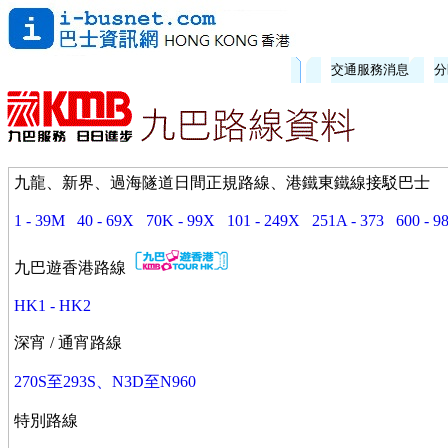
交通服務消息
分
九龍、新界、過海隧道日間正規路線、港鐵東鐵線接駁巴士
1 - 39M
40 - 69X
70K - 99X
101 - 249X
251A - 373
600 - 9
九巴遊香港路線
HK1 - HK2
深宵 / 通宵路線
270S至293S、N3D至N960
特別路線