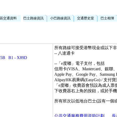
區交通資料
巴士路線資訊
小巴路線資訊
交通歷史室
巴士相簿
所有路線可接受港幣現金或以下
-- 八達通卡
85B
B1 - X89D
--「e度嘟」電子支付，包括
信用卡(VISA、Mastercard、銀聯、
Apple Pay、Google Pay、Samsung 
AlipayHK易乘碼(EasyGo)
「e度嘟」收費器會預設為成人票
下收費器右上角的按鈕，或於手機
所有班次以低地台巴士(設有一個
公共交通服務費用資助計劃
長