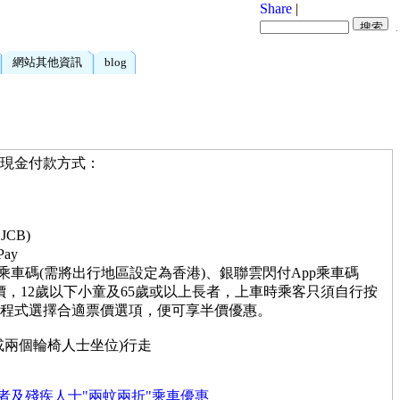
Share
|
網站其他資訊
blog
非現金付款方式：
JCB)
Pay
 / 支付寶乘車碼(需將出行地區設定為香港)、銀聯雲閃付App乘車碼
價，12歲以下小童及65歲或以上長者，上車時乘客只須自行按
程式選擇合適票價選項，便可享半價優惠。
或兩個輪椅人士坐位)行走
者及殘疾人士"兩蚊兩折"乘車優惠