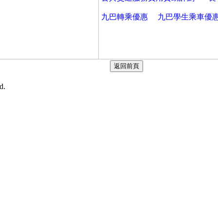
九巴轉乘優惠
九巴學生乘車優
d.