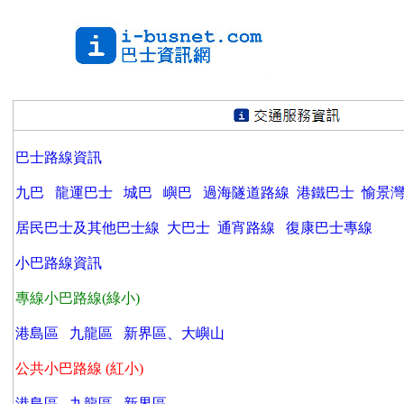
巴士路線資訊
九巴
龍運巴士
城巴
嶼巴
過海隧道路線
港鐵巴士
愉景
居民巴士及其他巴士線
大巴士
通宵路線
復康巴士專線
小巴路線資訊
專線小巴路線(綠小)
港島區
九龍區
新界區、大嶼山
公共小巴路線 (紅小)
港島區
九龍區
新界區