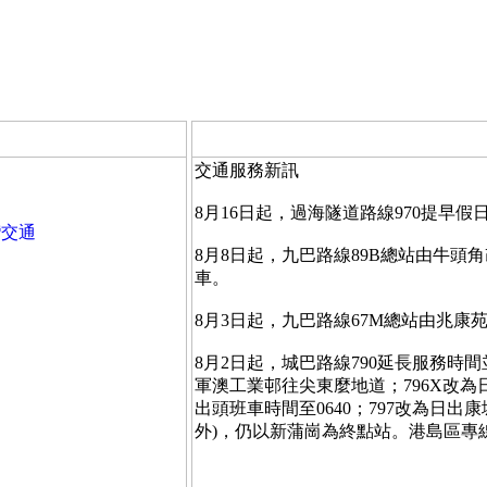
交通服務新訊
8月16日起，過海隧道路線970提早假
灣交通
8月8日起，九巴路線89B總站由牛頭
車。
8月3日起，九巴路線67M總站由兆康苑
8月2日起，城巴路線790延長服務時
軍澳工業邨往尖東麼地道；796X改為
出頭班車時間至0640；797改為日
外)，仍以新蒲崗為終點站。港島區專線小巴路