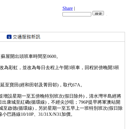
Share
|
日蘇屋開出頭班車時間至0600。
角改為彩虹，並改為每日去程上午開3班車，回程於傍晚開3班
延至寶田(經和田邨及菁田邨)，取代67A。
間並增設星期一至五傍晚特別班次(假日除外)，清水灣半島經將
日出康城至紅磡(循環線)，不經尖沙咀；796P提早將軍澳站開
出康城至啟德(循環線)，另於星期一至五早上一班特別班次(假日除
線10/10P、31/31X/N31加價。