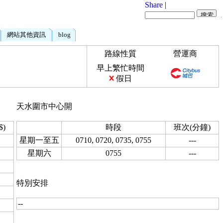
Share
|
網站其他資訊
blog
路線性質
營運商
早上繁忙時間
假日
天水圍市中心開
$)
時段
班次(分鐘)
星期一至五
0710, 0720, 0735, 0755
---
星期六
0755
---
特別安排
--