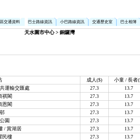
區交通資料
巴士路線資訊
小巴路線資訊
交通歷史室
巴士相簿
天水圍市中心 > 銅鑼灣
站
成人($)
小童 / 長者(
共運輸交匯處
27.3
13.7
頌祺閣
27.3
13.7
頌恩閣
27.3
13.7
邨
27.3
13.7
公園
27.3
13.7
 / 賞湖居
27.3
13.7
耀民樓
27.3
13.7