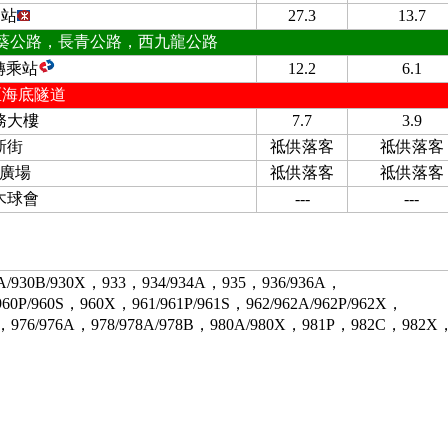
圍站
27.3
13.7
葵公路，長青公路，西九龍公路
轉乘站
12.2
6.1
區海底隧道
務大樓
7.7
3.9
新街
祗供落客
祗供落客
廣場
祗供落客
祗供落客
木球會
---
---
30A/930B/930X，933，934/934A，935，936/936A，
960P/960S，960X，961/961P/961S，962/962A/962P/962X，
3，976/976A，978/978A/978B，980A/980X，981P，982C，982X