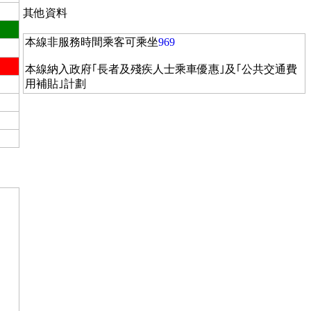
其他資料
本線非服務時間乘客可乘坐
969
本線納入政府｢長者及殘疾人士乘車優惠｣及｢公共交通費
用補貼｣計劃
，