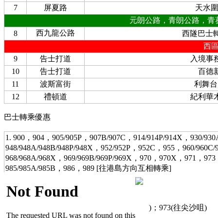
7
屏夏路
天水
元朗公路，青朗公路，青
西九龍公路
8
西隧巴士
西
9
告士打道
入境事
10
告士打道
百德
11
波斯富街
利舞台
12
禮頓道
紀利華
巴士轉乘優惠
1. 900，904，905/905P，907B/907C，914/914P/914X，930/9
948/948A/948B/948P/948X，952/952P，952C，955，960/960C/
968/968A/968X，969/969B/969P/969X，970，970X，971，97
985/985A/985B，986，989 [往港島方向互相轉乘]
次程車費減收5.0(2.5^)
轉車站：西隧巴士轉乘站
3. 轉乘 970，970X(往蘇屋)；971(往海麗邨)；973(往尖沙咀)
次程車費：免費