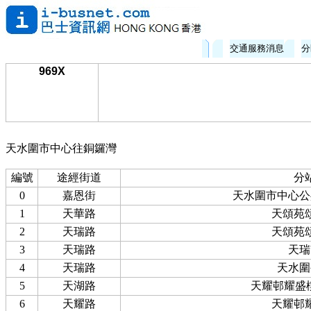
交通服務消息
分
969X
天水圍市中心往銅鑼灣
編號
途經街道
分
0
嘉恩街
天水圍市中心公
1
天華路
天頌苑
2
天瑞路
天頌苑
3
天瑞路
天瑞
4
天瑞路
天水圍
5
天湖路
天耀邨耀盛樓
6
天耀路
天耀邨