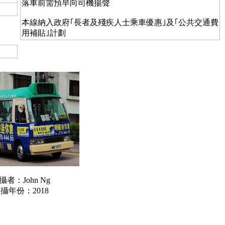
落車前需預早向司機揚聲
本線納入政府｢長者及殘疾人士乘車優惠｣及｢公共交通費
用補貼｣計劃
攝者：John Ng
攝年份：2018