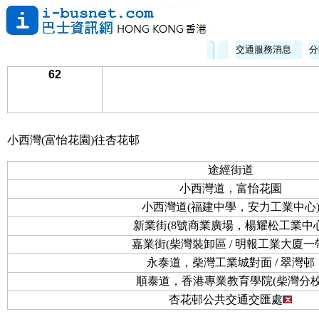
交通服務消息
分
62
小西灣(富怡花園)往杏花邨
途經街道
小西灣道，富怡花園
小西灣道(福建中學，安力工業中心
新業街(8號商業廣場，楊耀松工業中心
嘉業街(柴灣裝卸區 / 明報工業大廈一
永泰道，柴灣工業城對面 / 翠灣邨
順泰道，香港專業教育學院(柴灣分校
杏花邨公共交通交匯處