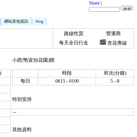
Share
|
網站其他資訊
blog
路線性質
營運商
每天全日行走
杏花專線
小西灣(富怡花園)開
)
時段
班次(分鐘)
每日
0615 - 0100
5 - 8
特別安排
--
其他資料