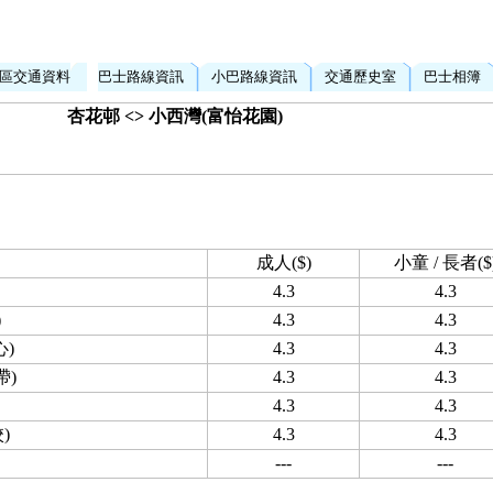
區交通資料
巴士路線資訊
小巴路線資訊
交通歷史室
巴士相簿
杏花邨 <> 小西灣(富怡花園)
成人($)
小童 / 長者($
4.3
4.3
)
4.3
4.3
)
4.3
4.3
帶)
4.3
4.3
4.3
4.3
)
4.3
4.3
---
---