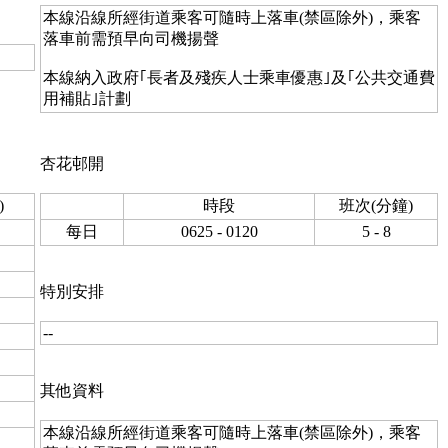
本線沿線所經街道乘客可隨時上落車(禁區除外)，乘客
落車前需預早向司機揚聲
本線納入政府｢長者及殘疾人士乘車優惠｣及｢公共交通費
用補貼｣計劃
杏花邨開
)
時段
班次(分鐘)
每日
0625 - 0120
5 - 8
特別安排
--
其他資料
本線沿線所經街道乘客可隨時上落車(禁區除外)，乘客