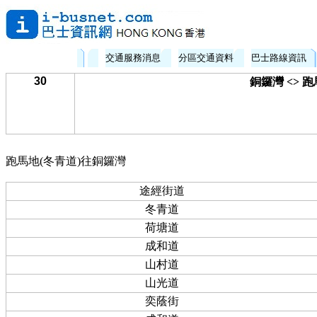
交通服務消息
分區交通資料
巴士路線資訊
30
銅鑼灣 <> 
跑馬地(冬青道)往銅鑼灣
途經街道
冬青道
荷塘道
成和道
山村道
山光道
奕蔭街