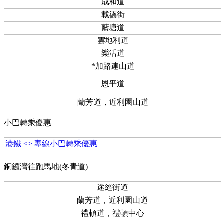
成和道
載德街
藍塘道
雲地利道
樂活道
*加路連山道
恩平道
蘭芳道，近利園山道
小巴轉乘優惠
港鐵 <> 專線小巴轉乘優惠
銅鑼灣往跑馬地(冬青道)
途經街道
蘭芳道，近利園山道
禮頓道，禮頓中心