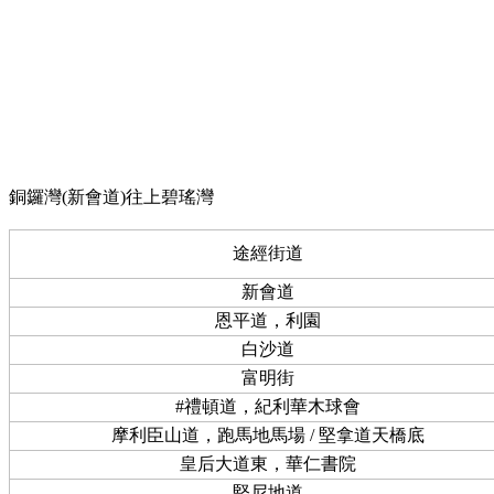
銅鑼灣(新會道)往上碧瑤灣
途經街道
新會道
恩平道，利園
白沙道
富明街
#禮頓道，紀利華木球會
摩利臣山道，跑馬地馬場 / 堅拿道天橋底
皇后大道東，華仁書院
堅尼地道