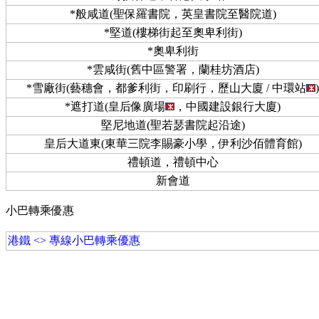
*般咸道(聖保羅書院，英皇書院至醫院道)
*堅道(樓梯街起至奧卑利街)
*奧卑利街
*雲咸街(舊中區警署，蘭桂坊酒店)
*雪廠街(藝穗會，都爹利街，印刷行，歷山大廈 / 中環站
)
*遮打道(皇后像廣場
，中國建設銀行大廈)
堅尼地道(聖若瑟書院起沿途)
皇后大道東(東華三院李賜豪小學，伊利沙佰體育館)
禮頓道，禮頓中心
新會道
小巴轉乘優惠
港鐵 <> 專線小巴轉乘優惠