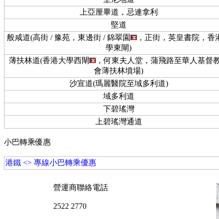
上亞厘畢道，忌連拿利
堅道
般咸道(高街 / 豫苑，東邊街 / 錦翠園
，正街，英皇書院，香
學東閘)
薄扶林道(香港大學西閘
，何東夫人堂，蒲飛路至華人基督
會薄扶林墳場)
沙宣道(瑪麗醫院至域多利道)
域多利道
下碧瑤灣
上碧瑤灣通道
小巴轉乘優惠
港鐵 <> 專線小巴轉乘優惠
營運商聯絡電話
2522 2770