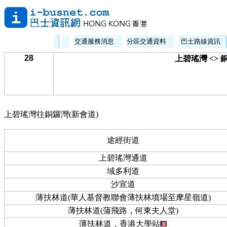
交通服務消息
分區交通資料
巴士路線資訊
28
上碧瑤灣 <> 
上碧瑤灣往銅鑼灣(新會道)
途經街道
上碧瑤灣通道
域多利道
沙宣道
薄扶林道(華人基督教聯會薄扶林墳場至摩星嶺道)
薄扶林道(蒲飛路，何東夫人堂)
薄扶林道，香港大學站