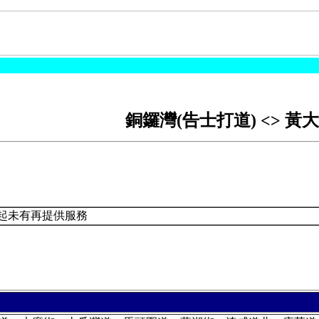
銅鑼灣(告士打道)
<
> 黃
夕起未有再提供服務