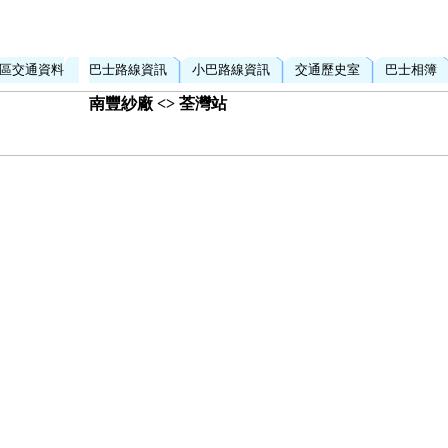
區交通資料
巴士路線資訊
小巴路線資訊
交通歷史室
巴士相簿
南豐紗廠 <> 荃灣站