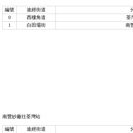
編號
途經街道
0
西樓角道
荃
1
白田壩街
南
南豐紗廠往荃灣站
編號
途經街道