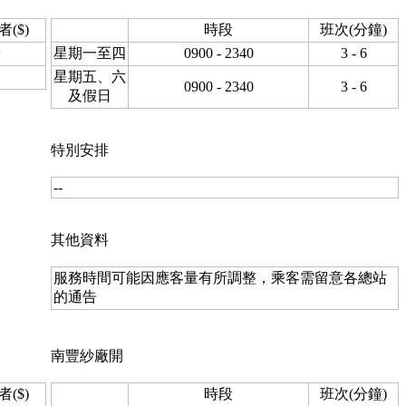
者($)
時段
班次(分鐘)
費
星期一至四
0900 - 2340
3 - 6
星期五、六
0900 - 2340
3 - 6
及假日
特別安排
--
其他資料
服務時間可能因應客量有所調整，乘客需留意各總站
的通告
南豐紗廠開
者($)
時段
班次(分鐘)