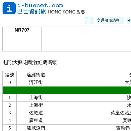
交通服務消息
分
NR707
屯門(大興花園)往紅磡碼頭
編號
途經街道
0
河旺街
大
1
上海街
2
上海街
3
佐敦道
英皇佐治
4
廣東道
廣東
5
漆咸道南
寶勒巷 