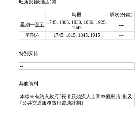
旺角(朗豪酒店)開
時段
班次(分鐘)
1745, 1805, 1830, 1850, 1925,
星期一至五
---
1945
星期六
1745, 1815, 1845, 1915
---
特別安排
--
其他資料
本線未有納入政府｢長者及殘疾人士乘車優惠｣計劃及
｢公共交通服務費用資助計劃｣