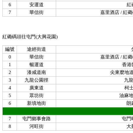
6
安運道
紅
7
華信街
嘉里酒店 / 紅
紅磡碼頭往屯門(大興花園)
編號
途經街道
0
華信街
嘉里酒店 / 紅
1
暢運道
香港
2
漆咸道南
尖東麼地
3
九龍公園徑
九
4
廣東道
柯
5
眾坊街
油麻
6
新填地街
朗
7
屯門鄉事會路
屯門
8
河旺街
大