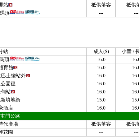
磡站
祗供落客
祗供
磡碼頭
---
---
分站
成人($)
小童 / 長
磡碼頭
16.0
16.
體育館
16.0
16.
道巴士總站外
16.0
16.
龍公園徑
16.0
16.
士甸站
16.0
16.
地新填地街
15.0
15.
豪酒店
16.0
16.
屯門公路
時代廣場
祗供落客
祗供
興花園
---
---