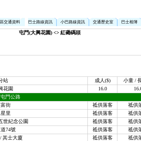
區交通資料
巴士路線資訊
小巴路線資訊
交通歷史室
巴士相簿
屯門(大興花園) <> 紅磡碼頭
分站
成人($)
小童 / 長
興花園
16.0
16.
屯門公路
快富街
祗供落客
祗供
永星里
祗供落客
祗供
五世紀念公園
祗供落客
祗供
道74號
祗供落客
祗供
/ 其士大廈
祗供落客
祗供