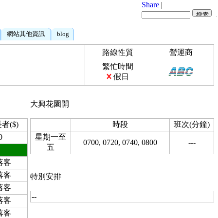
Share
|
網站其他資訊
blog
路線性質
營運商
繁忙時間
假日
大興花園開
者($)
時段
班次(分鐘)
0
星期一至
0700, 0720, 0740, 0800
---
五
落客
落客
特別安排
落客
--
落客
落客