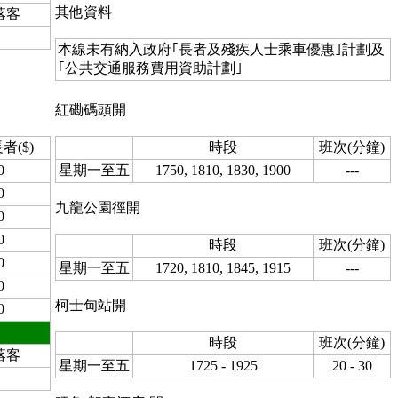
其他資料
落客
本線未有納入政府｢長者及殘疾人士乘車優惠｣計劃及
｢公共交通服務費用資助計劃｣
紅磡碼頭開
者($)
時段
班次(分鐘)
0
星期一至五
1750, 1810, 1830, 1900
---
0
九龍公園徑開
0
0
時段
班次(分鐘)
0
星期一至五
1720, 1810, 1845, 1915
---
0
柯士甸站開
0
時段
班次(分鐘)
落客
星期一至五
1725 - 1925
20 - 30