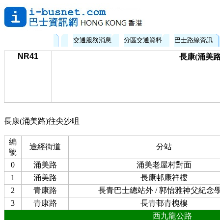
交通服務消息
分區交通資料
巴士路線資訊
NR41
長康(涌美路
長康(涌美路)往尖沙咀
編
途經街道
分站
號
0
涌美路
涌美老屋村對面
1
涌美路
長康邨康祥樓
2
青康路
長青巴士總站外 / 郭怡雅神父紀念
3
青康路
長青邨青槐樓
西九龍公路