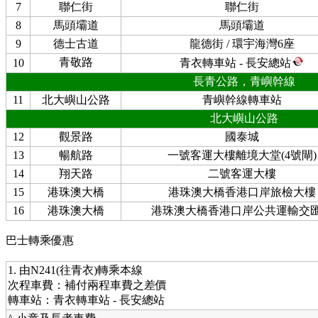
7
聯仁街
聯仁街
8
馬頭壩道
馬頭壩道
9
德士古道
龍德街 / 環宇海灣6座
青敬路
10
青衣轉車站 - 長安總站
長青公路，青嶼幹線
11
北大嶼山公路
青嶼幹線轉車站
北大嶼山公路
12
觀景路
國泰城
13
暢航路
一號客運大樓離境大堂(4號閘)
14
翔天路
二號客運大樓
15
港珠澳大橋
港珠澳大橋香港口岸旅檢大樓
16
港珠澳大橋
港珠澳大橋香港口岸公共運輸交
巴士轉乘優惠
1. 由N241(往青衣)轉乘本線
次程車費：補付兩程車費之差價
轉車站：青衣轉車站 - 長安總站