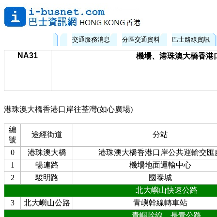
交通服務消息
分區交通資料
巴士路線資訊
NA31
機場、港珠澳大橋香港口岸
港珠澳大橋香港口岸往荃灣(如心廣場)
編
途經街道
分站
號
0
港珠澳大橋
港珠澳大橋香港口岸公共運輸交匯
1
暢連路
機場地面運輸中心
2
駿明路
國泰城
北大嶼山快速公路
3
北大嶼山公路
青嶼幹線轉車站
青嶼幹線，長青公路