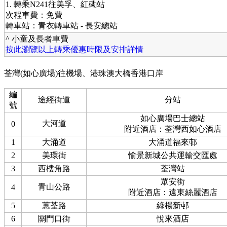
1. 轉乘N241往美孚、紅磡站
次程車費：免費
轉車站：青衣轉車站 - 長安總站
^ 小童及長者車費
按此瀏覽以上轉乘優惠時限及安排詳情
荃灣(如心廣場)往機場、港珠澳大橋香港口岸
編
途經街道
分站
號
如心廣場巴士總站
大河道
0
附近酒店：荃灣西如心酒店
1
大涌道
大涌道福來邨
2
美環街
愉景新城公共運輸交匯處
3
西樓角路
荃灣站
眾安街
青山公路
4
附近酒店：遠東絲麗酒店
5
蕙荃路
綠楊新邨
6
關門口街
悅來酒店