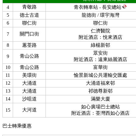
青敬路
4
青衣轉車站 - 長安總站
5
德士古道
龍德街 / 環宇海灣
6
聯仁街
聯仁街
仁濟醫院
關門口街
7
附近酒店：悅來酒店
8
蕙荃路
綠楊新邨
眾安街
青山公路
9
附近酒店：遠東絲麗酒店
10
青山公路
富華街
11
美環街
愉景新城公共運輸交匯處
12
大涌道
大涌道福來邨
13
大涌道
祁德尊新邨
14
沙咀道
滿樂大廈
如心廣場巴士總站
大河道
15
附近酒店：荃灣西如心酒店
巴士轉乘優惠