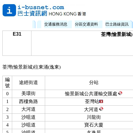
交通服務消息
分區交通資料
巴士路線資訊
E31
荃灣(愉景新城) 
荃灣(愉景新城)往東涌(逸東)
編
途經街道
分站
號
美環街
0
愉景新城公共運輸交匯處
1
西樓角路
荃灣站
大河道
2
大河道
3
沙咀道
川龍街
4
沙咀道
寶石大廈
5
沙咀道
名逸居