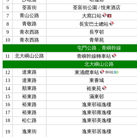
6
荃富街
荃富街公園 / 悅來酒店
青山公路
7
大窩口站
青敬路
8
長安巴士總站
9
青衣西路
長亨邨
10
青衣西路
青華苑
屯門公路，青嶼幹線
北大嶼山公路
11
青嶼幹線轉車站
北大嶼山公路
達東路
12
東涌纜車站
13
達東路
東薈城
順東路
14
裕東苑
15
裕東路
滿東邨
16
裕東路
逸東邨福逸樓
17
裕東路
逸東邨雍逸樓
18
松仁路
逸東邨美逸樓
逸東街
逸東邨居逸樓
19