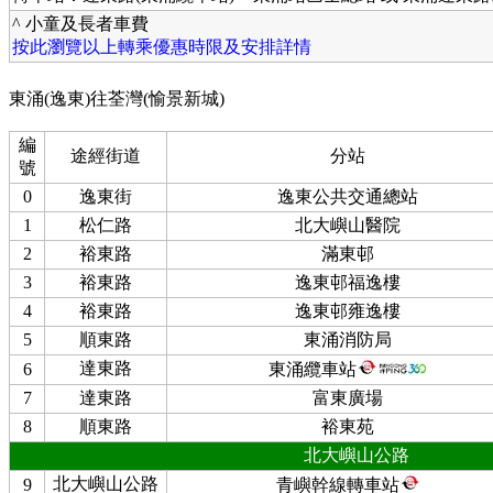
^ 小童及長者車費
按此瀏覽以上轉乘優惠時限及安排詳情
東涌(逸東)往荃灣(愉景新城)
編
途經街道
分站
號
0
逸東街
逸東公共交通總站
1
松仁路
北大嶼山醫院
2
裕東路
滿東邨
3
裕東路
逸東邨福逸樓
4
裕東路
逸東邨雍逸樓
5
順東路
東涌消防局
達東路
6
東涌纜車站
7
達東路
富東廣場
8
順東路
裕東苑
北大嶼山公路
北大嶼山公路
9
青嶼幹線轉車站