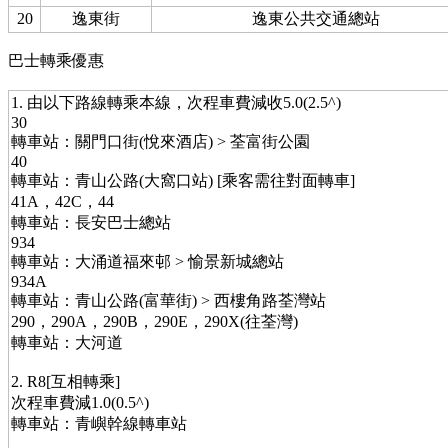
20
逸東街
逸東公共交通總站
巴士轉乘優惠
1. 由以下路線轉乘本線，次程車費減收5.0(2.5^)
30
轉車站：關門口街(悅來酒店) > 荃富街公園
40
轉車站：青山公路(大窩口站) [乘客需往對面轉車]
41A，42C，44
轉車站：長安巴士總站
934
轉車站：大涌道福來邨 > 愉景新城總站
934A
轉車站：青山公路(富華街) > 西樓角路荃灣站
290，290A，290B，290E，290X(往荃灣)
轉車站：大河道
2. R8[互相轉乘]
次程車費減1.0(0.5^)
轉車站：青嶼幹線轉車站