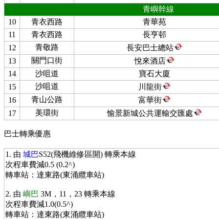
青嶼幹線
10
青衣西路
青華苑
11
青衣西路
長亨邨
青敬路
12
長安巴士總站
關門口街
13
悅來酒店
14
沙咀道
寶石大廈
沙咀道
15
川龍街
青山公路
16
富華街
美環街
17
愉景新城公共運輸交匯處
巴士轉乘優惠
1. 由
城巴
S52(飛機維修區開) 轉乘本線
次程車費減0.5 (0.2^)
轉車站：達東路(東涌纜車站)
2. 由
嶼巴
3M，11，23 轉乘本線
次程車費減1.0(0.5^)
轉車站：達東路(東涌纜車站)