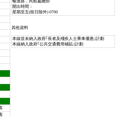
暢達路，民航處總部
開出時間：
星期至五(假日除外) 0700
其他資料
本線並未納入政府｢長者及殘疾人士乘車優惠｣計劃
本線納入政府｢公共交通費用補貼｣計劃
客
客