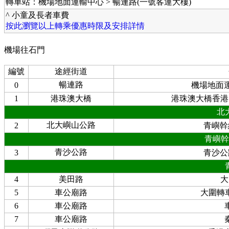
轉車站：機場地面運輸中心 > 暢連路(一號客運大樓)
^ 小童及長者車費
按此瀏覽以上轉乘優惠時限及安排詳情
機場往石門
編號
途經街道
暢連路
0
機場地面
1
港珠澳大橋
港珠澳大橋香港
北
北大嶼山公路
2
青嶼幹
青嶼幹
青沙公路
3
青沙公
4
美田路
大
5
車公廟路
大圍轉車
6
車公廟路
7
車公廟路