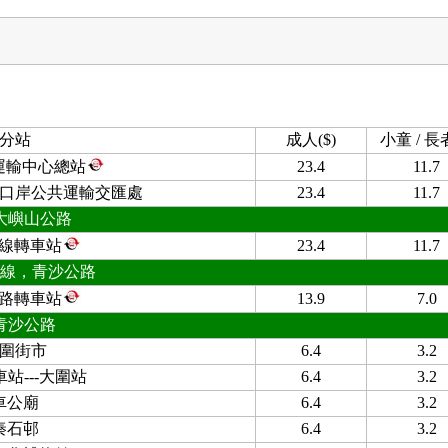
分站
成人($)
小童 / 長者
運輸中心總站
23.4
11.7
口岸公共運輸交匯處
23.4
11.7
大嶼山公路
線轉車站
23.4
11.7
線，青沙公路
路轉車站
13.9
7.0
青沙公路
圍街市
6.4
3.2
站---大圍站
6.4
3.2
車公廟
6.4
3.2
秦石邨
6.4
3.2