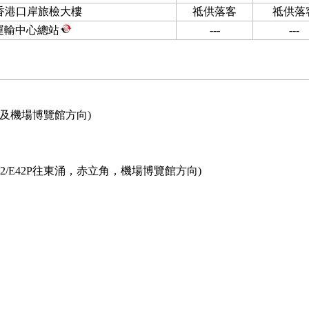
香港口岸旅檢大樓
祗供落客
祗供落
運輸中心總站
---
---
(往東涌及機場博覽館方向)
41，E42/E42P往東涌，赤立角，機場博覽館方向)