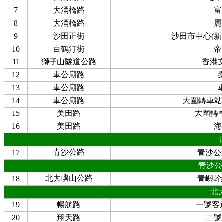
7
大涌橋路
富
8
大涌橋路
麗
9
沙田正街
沙田市中心(
10
白鶴汀街
帝
11
獅子山隧道公路
香港
12
車公廟路
13
車公廟路
14
車公廟路
大圍轉車站
15
美田路
大圍轉車
16
美田路
海
青沙公路
17
青沙公
青沙公
北大嶼山公路
18
青嶼幹
北
19
暢航路
一號客
20
翔天路
二號