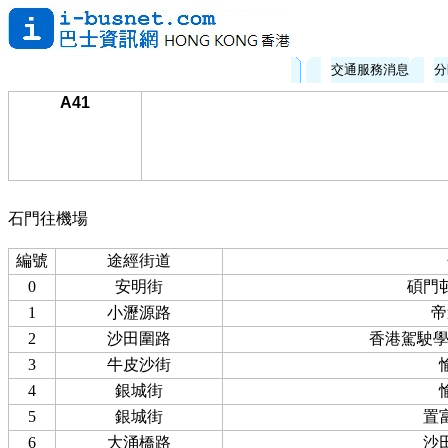
交通服務消息
分
A41
石門往機場
編號
途經街道
0
安明街
碩門
1
小瀝源路
帝
2
沙田圍路
香港駕駛學
3
牛皮沙街
4
銀城街
5
銀城街
置
6
大涌橋路
沙