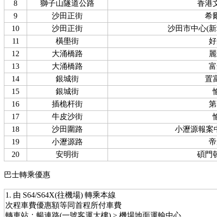
8
獅子山隧道公路
香港
9
沙田正街
希
10
沙田正街
沙田市中心(
11
橫壆街
好
12
大涌橋路
麗
13
大涌橋路
富
14
銀城街
置
15
銀城街
16
插桅杆街
第
17
牛皮沙街
18
沙田圍路
小瀝源報案中
19
小瀝源路
帝
20
安明街
碩門
巴士轉乘優惠
1. 由 S64/S64X(往機場) 轉乘本線
次程車費優惠額等同首程所付車費
轉車站：暢連路(一號客運大樓) > 機場地面運輸中心