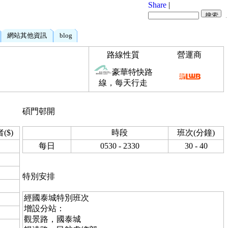
Share
|
網站其他資訊
blog
路線性質
營運商
豪華特快路
線，每天行走
碩門邨開
($)
時段
班次(分鐘)
每日
0530 - 2330
30 - 40
特別安排
經國泰城特別班次
增設分站：
觀景路，國泰城