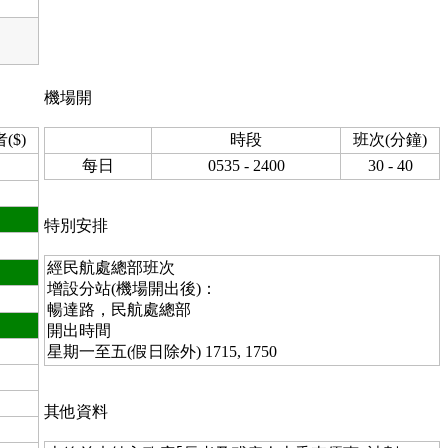
機場開
($)
時段
班次(分鐘)
每日
0535 - 2400
30 - 40
特別安排
經民航處總部班次
增設分站(機場開出後)：
暢達路，民航處總部
開出時間
星期一至五(假日除外) 1715, 1750
其他資料