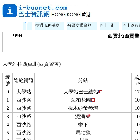
交通服務消息
分區交通資料
巴士 . 街
巴士路線
99R
西貢北(西貢警署
大學站往西貢北(西貢警署)
編
成
途經街道
分站
號
($
0
大學站
大學站巴士總站
17
1
西沙路
海柏花園
10
2
西沙路
樟木頭帝琴灣
10
西沙路
3
泥涌
10
4
西沙路
輋下
10
5
西沙路
馬牯纜
10