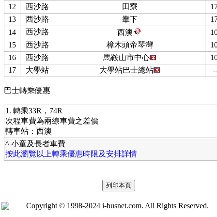
12
西沙路
田寮
17
13
西沙路
輋下
17
西沙路
14
西澳
10
15
西沙路
樟木頭帝琴灣
10
16
西沙路
馬鞍山市中心
10
17
大學站
大學站巴士總站
-
巴士轉乘優惠
1. 轉乘33R，74R
次程車費為兩線車費之差價
轉車站：西澳
^ 小童及長者車費
按此瀏覽以上轉乘優惠時限及安排詳情
Copyright © 1998-2024 i-busnet.com. All Rights Reserved.