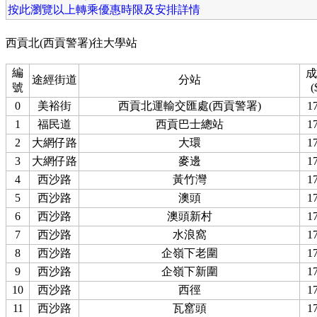
按此瀏覽以上轉乘優惠時限及安排詳情
西貢北(西貢警署)往大學站
編
成
途經街道
分站
號
(
0
美裕街
西貢北運輸交匯處(西貢警署)
17
1
福民道
西貢巴士總站
17
2
大網仔路
大環
17
3
大網仔路
麥邊
17
4
西沙路
黃竹灣
17
5
西沙路
澳頭
17
6
西沙路
澳頭新村
17
7
西沙路
水浪窩
17
8
西沙路
企嶺下老圍
17
9
西沙路
企嶺下新圍
17
10
西沙路
西徑
17
11
西沙路
瓦窰頭
17