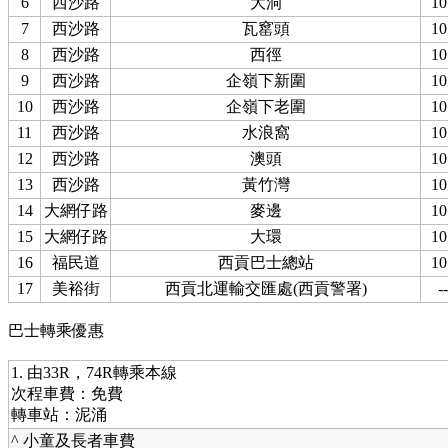
6
西沙路
大洞
10
7
西沙路
瓦窰頭
10
8
西沙路
西徑
10
9
西沙路
企嶺下新圍
10
10
西沙路
企嶺下老圍
10
11
西沙路
水浪窩
10
12
西沙路
澳頭
10
13
西沙路
黃竹灣
10
14
大網仔路
麥邊
10
15
大網仔路
大環
10
16
福民道
西貢巴士總站
10
17
美裕街
西貢北運輸交匯處(西貢警署)
--
巴士轉乘優惠
1. 由33R，74R轉乘本線
次程車費：免費
轉車站：泥涌
^ 小童及長者車費