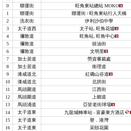
0
聯運街
旺角東站總站 MOKO
1
聯運街
聯運街 / 旺角東站行人天橋
2
洗衣街
伊利沙伯中學
3
太子道西
太子站, 旺角花墟
4
彌敦道
旺角站, 旺角中心
5
彌敦道
豉油街
6
彌敦道
文明里
7
加士居道
勞資審裁處
8
加士居道
衛理道
9
漆咸道北
紅磡山谷道
10
漆咸道北
北拱街
11
馬頭圍道
江西街
12
馬頭圍道
上鄉道
13
馬頭涌道
亞皆老街球場
太子道東
14
九龍城轉車站 - 富豪東方酒店
15
太子道東
譽．港灣
16
太子道東
采頤花園