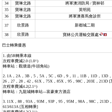
34
寶琳北路
將軍澳消防局 / 寶林邨
35
寶琳北路
英明苑
36
寶琳北路
將軍澳賽馬會診所
欣景路
新都城二期
37
欣景路
38
寶林公共運輸交匯處
巴士轉乘優惠
1. 由5R轉乘本線
次程車費減2.0 (1.0^)
轉車站：觀塘道(牛頭角站)
2. 1A，2A，3B，5，5A，5C，6D，9，11，11B，11D，13D，
26，27，28，42，61X，75X，85X，95，98C，203E，213D 
次程車費減4.2(2.1^)
轉車站：九龍城轉車站---富豪東方酒店
3. 11X，88，93A，93M，93P，95，95M，98A，98C，213D，
613/613A [互相轉乘]
次程車費減4.2(2.1^)