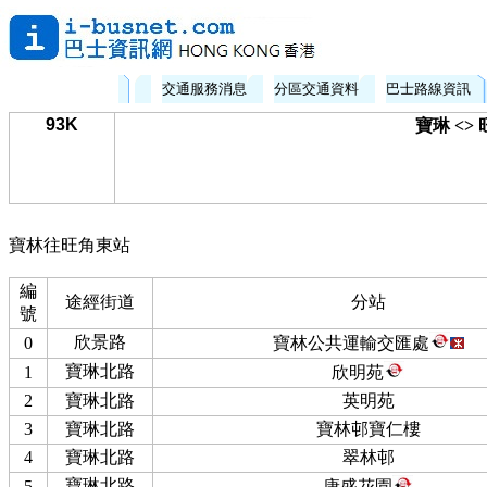
交通服務消息
分區交通資料
巴士路線資訊
93K
寶琳 <>
寶林往旺角東站
編
途經街道
分站
號
欣景路
0
寶林公共運輸交匯處
寶琳北路
1
欣明苑
2
寶琳北路
英明苑
3
寶琳北路
寶林邨寶仁樓
4
寶琳北路
翠林邨
寶琳北路
5
康盛花園