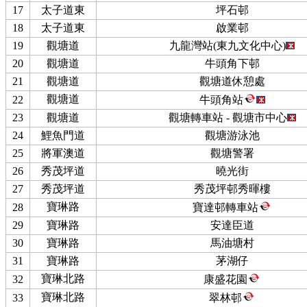
17
太子道東
坪石邨
18
太子道東
啟業邨
19
觀塘道
九龍灣站(東九文化中心)
20
觀塘道
牛頭角下邨
21
觀塘道
觀塘道休憩處
觀塘道
22
牛頭角站
23
觀塘道
觀塘轉車站 - 觀塘市中心
24
鯉魚門道
觀塘游泳池
25
將軍澳道
觀塘警署
26
秀茂坪道
曉光街
27
秀茂坪道
秀茂坪邨秀暉樓
寶琳路
28
寶達邨轉車站
29
寶琳路
安達臣道
30
寶琳路
馬油塘村
31
寶琳路
茅湖仔
寶琳北路
32
康盛花園
寶琳北路
33
翠林邨