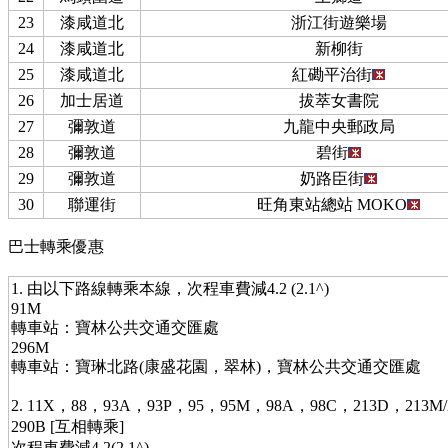
23
漆咸道北
浙江街遊樂場
24
漆咸道北
新柳街
25
漆咸道北
紅磡平治街
26
加士居道
拔萃女書院
27
彌敦道
九龍中央郵政局
28
彌敦道
碧街
29
彌敦道
奶路臣街
30
聯運街
旺角東站總站 MOKO
巴士轉乘優惠
1. 由以下路線轉乘本線，次程車費減4.2 (2.1^)
91M
轉車站：寶林公共交通交匯處
296M
轉車站：寶琳北路(康盛花園，翠林)，寶林公共交通交匯處
2. 11X，88，93A，93P，95，95M，98A，98C，213D，213M/
290B [互相轉乘]
次程車費減4.2(2.1^)