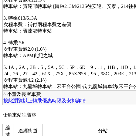
轉車站：寶達邨轉車站 [轉乘213M/213S往安達、安泰，21
3. 轉乘613/613A
次程車費：補付兩程車費之差價
轉車站：寶達邨轉車站
4. 轉乘 5R
次程車費減2.0 (1.0^)
轉車站：APM創紀之城
5. 1A，2A，3B，5，5A，5C，5P，6D，9，11，11B，11D，1
24，26，27，42，61X，75X，85X/85S，95，98C，203E
次程車費減4.2 (2.1^)
轉車站：九龍城轉車站---宋王台公園 或 九龍城轉車站(宋王台公
^ 小童及長者車費
按此瀏覽以上轉乘優惠時限及安排詳情
旺角東站往寶林
編
途經街道
分站
號