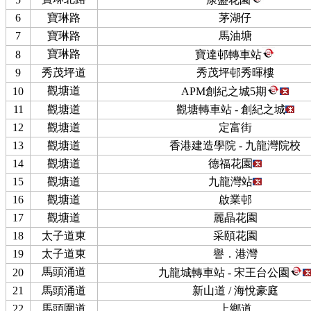
6
寶琳路
茅湖仔
7
寶琳路
馬油塘
寶琳路
8
寶達邨轉車站
9
秀茂坪道
秀茂坪邨秀暉樓
觀塘道
10
APM創紀之城5期
11
觀塘道
觀塘轉車站 - 創紀之城
12
觀塘道
定富街
13
觀塘道
香港建造學院 - 九龍灣院校
14
觀塘道
德福花園
15
觀塘道
九龍灣站
16
觀塘道
啟業邨
17
觀塘道
麗晶花園
18
太子道東
采頤花園
19
太子道東
譽．港灣
馬頭涌道
20
九龍城轉車站 - 宋王台公園
21
馬頭涌道
新山道 / 海悅豪庭
22
馬頭圍道
上鄉道