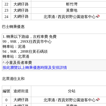
22
大網仔路
斬竹灣
23
大網仔路
黃麖地
大網仔路
24
北潭涌 / 西貢郊野公園遊客中心
巴士轉乘優惠
1. 轉乘以下路線，次程車費 免費
99，99R，299X往西貢市中心
轉車站：泥涌
94，96R，289R往黃石碼頭
轉車站：北潭涌
^ 小童及長者車費
按此瀏覽以上轉乘優惠時限及安排詳情
北潭涌往太和
編號
途經街道
分站
大網仔路
0
北潭涌 / 西貢郊野公園遊客中心