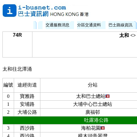
交通服務消息
分區交通資料
巴士路線資訊
74R
太和 <
太和往北潭涌
編號
途經街道
分站
0
寶雅路
太和巴士總站
1
安埔路
大埔中心巴士總站
2
大埔公路
廣福邨
吐露港公路
3
西沙路
海柏花園
4
西沙路
樟木頭帝琴灣