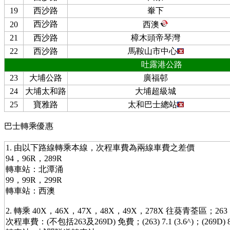
19
西沙路
輋下
西沙路
20
西澳
21
西沙路
樟木頭帝琴灣
22
西沙路
馬鞍山市中心
吐露港公路
23
大埔公路
廣福邨
24
大埔太和路
大埔超級城
25
寶雅路
太和巴士總站
巴士轉乘優惠
1. 由以下路線轉乘本線，次程車費為兩線車費之差價
94，96R，289R
轉車站：北潭涌
99，99R，299R
轉車站：西澳
2. 轉乘 40X，46X，47X，48X，49X，278X 往葵青荃區；2
次程車費：(不包括263及269D) 免費；(263) 7.1 (3.6^)；(269D) 8.8