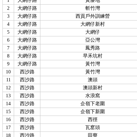
1
大網仔路
黃麖地
2
大網仔路
斬竹灣
3
大網仔路
西貢戶外訓練營
4
大網仔路
大網仔新村
5
大網仔路
大網仔
6
大網仔路
亞公灣
7
大網仔路
鳳秀路
8
大網仔路
早禾坑村
9
大網仔路
黃竹灣
10
西沙路
黃竹灣
11
西沙路
澳頭
12
西沙路
澳頭新村
13
西沙路
水浪窩
14
西沙路
企嶺下老圍
15
西沙路
企嶺下新圍
16
西沙路
西徑
17
西沙路
瓦窰頭
18
西沙路
田寮