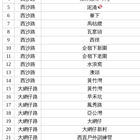
西沙路
5
泥涌
6
西沙路
輋下
7
西沙路
馬牯纜
8
西沙路
瓦窰頭
9
西沙路
西徑
10
西沙路
企嶺下新圍
11
西沙路
企嶺下老圍
12
西沙路
水浪窩
13
西沙路
澳頭
14
西沙路
黃竹灣
15
大網仔路
黃竹灣
16
大網仔路
早禾坑
17
大網仔路
鳳秀路
18
大網仔路
亞公灣
19
大網仔路
大網仔
20
大網仔路
大網仔新村
21
大網仔路
西貢戶外訓練營