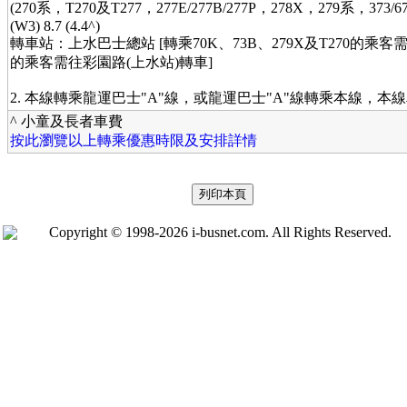
(270系，T270及T277，277E/277B/277P，278X，279系，373/673/
(W3) 8.7 (4.4^)
轉車站：上水巴士總站 [轉乘70K、73B、279X及T270的乘客
的乘客需往彩園路(上水站)轉車]
2. 本線轉乘龍運巴士"A"線，或龍運巴士"A"線轉乘本線，本
^ 小童及長者車費
按此瀏覽以上轉乘優惠時限及安排詳情
Copyright © 1998-2026 i-busnet.com. All Rights Reserved.