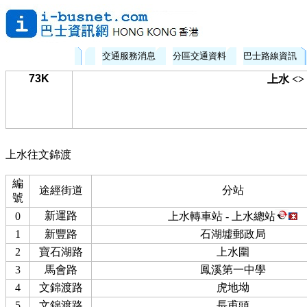
交通服務消息
分區交通資料
巴士路線資訊
73K
上水 <
上水往文錦渡
編
途經街道
分站
號
新運路
0
上水轉車站 - 上水總站
1
新豐路
石湖墟郵政局
2
寶石湖路
上水圍
3
馬會路
鳳溪第一中學
4
文錦渡路
虎地坳
5
文錦渡路
長甫頭