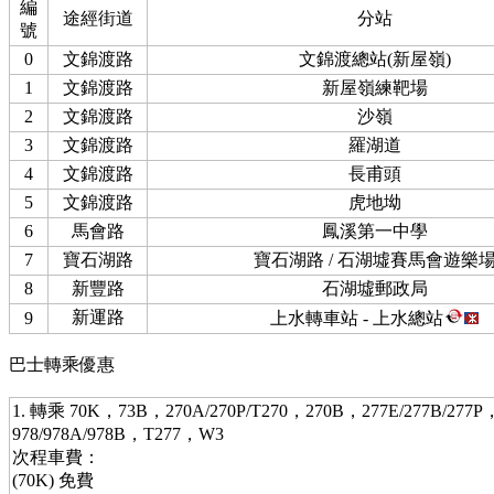
編
途經街道
分站
號
0
文錦渡路
文錦渡總站(新屋嶺)
1
文錦渡路
新屋嶺練靶場
2
文錦渡路
沙嶺
3
文錦渡路
羅湖道
4
文錦渡路
長甫頭
5
文錦渡路
虎地坳
6
馬會路
鳳溪第一中學
7
寶石湖路
寶石湖路 / 石湖墟賽馬會遊樂
8
新豐路
石湖墟郵政局
新運路
9
上水轉車站 - 上水總站
巴士轉乘優惠
1. 轉乘 70K，73B，270A/270P/T270，270B，277E/277B/277P
978/978A/978B，T277，W3
次程車費：
(70K) 免費