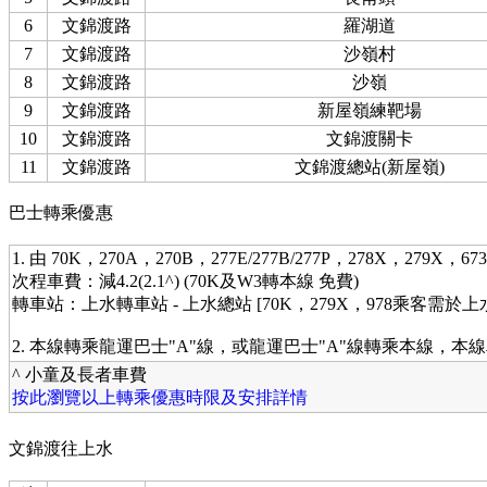
6
文錦渡路
羅湖道
7
文錦渡路
沙嶺村
8
文錦渡路
沙嶺
9
文錦渡路
新屋嶺練靶場
10
文錦渡路
文錦渡關卡
11
文錦渡路
文錦渡總站(新屋嶺)
巴士轉乘優惠
1. 由 70K，270A，270B，277E/277B/277P，278X，279X，
次程車費：減4.2(2.1^) (70K及W3轉本線 免費)
轉車站：上水轉車站 - 上水總站 [70K，279X，978乘客需
2. 本線轉乘龍運巴士"A"線，或龍運巴士"A"線轉乘本線，本
^ 小童及長者車費
按此瀏覽以上轉乘優惠時限及安排詳情
文錦渡往上水