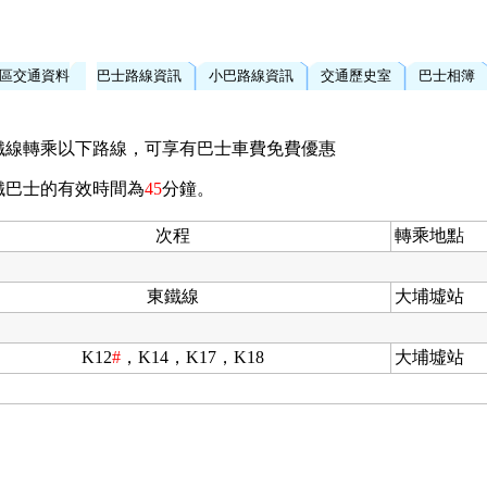
區交通資料
巴士路線資訊
小巴路線資訊
交通歷史室
巴士相簿
鐵線轉乘以下路線，可享有巴士車費免費優惠
鐵巴士的有效時間為
45
分鐘。
次程
轉乘地點
東鐵線
大埔墟站
K12
#
，K14，K17，K18
大埔墟站