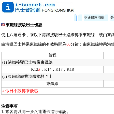
交通服務消息
分
東鐵線接駁巴士優惠
使用八達通卡，乘以下港鐵接駁巴士路線轉乘東鐵線，或由東
由港鐵巴士轉乘東鐵線的有效時間為
60
分鐘；由東鐵線轉乘港
首程
(1) 港鐵接駁巴士轉乘東鐵線
K12
#
，K14，K17，K18
(2) 東鐵線轉乘港鐵接駁巴士
東鐵線
# 假日不設轉乘優惠
注意事項
1. 乘客需以同一張八達通卡進行確認。