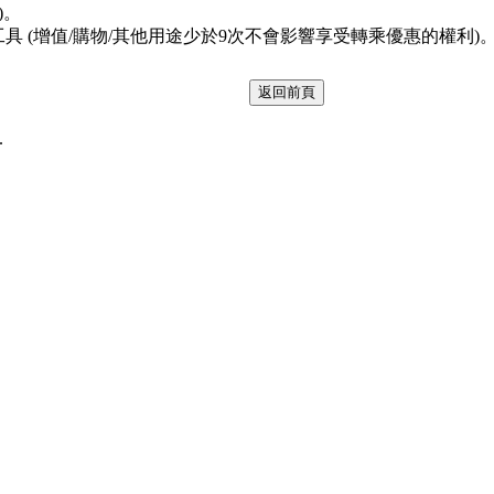
)。
具 (增值/購物/其他用途少於9次不會影響享受轉乘優惠的權利)
d.