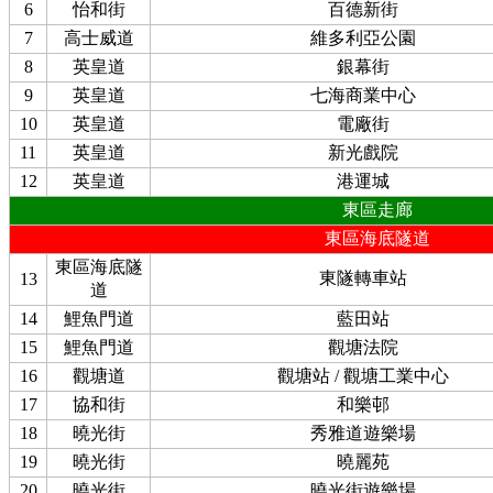
6
怡和街
百德新街
7
高士威道
維多利亞公園
8
英皇道
銀幕街
9
英皇道
七海商業中心
10
英皇道
電廠街
11
英皇道
新光戲院
12
英皇道
港運城
東區走廊
東區海底隧道
東區海底隧
東隧轉車站
13
道
14
鯉魚門道
藍田站
15
鯉魚門道
觀塘法院
16
觀塘道
觀塘站 / 觀塘工業中心
17
協和街
和樂邨
18
曉光街
秀雅道遊樂場
19
曉光街
曉麗苑
20
曉光街
曉光街遊樂場