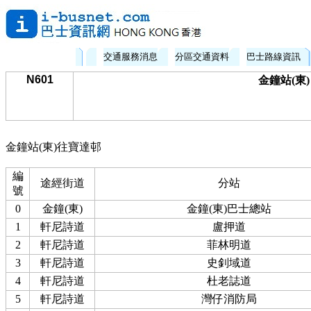
交通服務消息
分區交通資料
巴士路線資訊
N601
金鐘站(東)
金鐘站(東)往寶達邨
編
途經街道
分站
號
0
金鐘(東)
金鐘(東)巴士總站
1
軒尼詩道
盧押道
2
軒尼詩道
菲林明道
3
軒尼詩道
史釗域道
4
軒尼詩道
杜老誌道
5
軒尼詩道
灣仔消防局