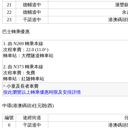
21
德輔道中
滙豐
22
德輔道中
永
23
干諾道中
港澳碼頭
巴士轉乘優惠
1. 由 N269 轉乘本線
次程車費：22.0 (11.0^)
轉車站：大欖隧道轉車站
2. 由 N373 轉乘本線
次程車費：免費
轉車站：紅隧轉車站
^ 小童及長者車費
按此瀏覽以上轉乘優惠時限及安排詳情
中環(港澳碼頭)往元朗(西)
編號
途經街道
0
干諾道中
港澳碼頭