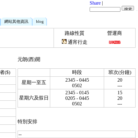
Share
|
網站其他資訊
blog
路線性質
營運商
通宵行走
元朗(西)開
者($)
時段
班次(分鐘)
2345 - 0445
20
星期一至五
0502
---
2345 - 0145
15
星期六及假日
0205 - 0445
20
0502
---
特別安排
--