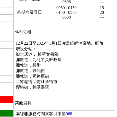
0608
---
0050 - 0150
15
星期六及假日
0150 - 0550
20
0608
---
特別安排
12月22日至2025年1月1日凌晨繞經油麻地、旺角
增設分站：
加士居道， 拔萃女書院
彌敦道，九龍中央郵政局
彌敦道，碧街
彌敦道，豉油街
彌敦道，奶路臣街
亞皆老街，前旺角街市
櫻桃街，銘基書院
其他資料
本線非服務時間乘客可乘坐
968