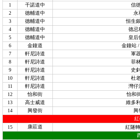
1
干諾道中
信
2
德輔道中
永
3
德輔道中
恒生
4
德輔道中
德忌
5
德輔道中
皇后
6
金鐘道
金鐘站 
7
軒尼詩道
軍
8
軒尼詩道
菲
9
軒尼詩道
史
10
軒尼詩道
杜
11
軒尼詩道
灣仔
12
怡和街
怡和街
13
高士威道
維多
14
興發街
興
紅
康莊道
15
紅隧