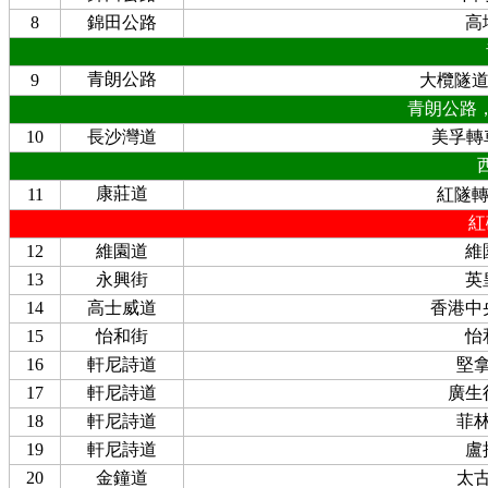
8
錦田公路
高
青朗公路
9
大欖隧
青朗公路
10
長沙灣道
美孚轉車
康莊道
11
紅隧
紅
12
維園道
維
13
永興街
英
14
高士威道
香港中
15
怡和街
怡
16
軒尼詩道
堅
17
軒尼詩道
廣生
18
軒尼詩道
菲
19
軒尼詩道
盧
20
金鐘道
太