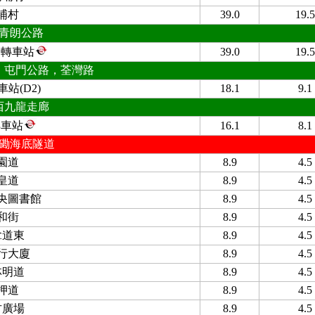
埔村
39.0
19.5
青朗公路
道轉車站
39.0
19.5
，屯門公路，荃灣路
站(D2)
18.1
9.1
西九龍走廊
轉車站
16.1
8.1
磡海底隧道
園道
8.9
4.5
皇道
8.9
4.5
央圖書館
8.9
4.5
和街
8.9
4.5
拿道東
8.9
4.5
行大廈
8.9
4.5
林明道
8.9
4.5
押道
8.9
4.5
古廣場
8.9
4.5