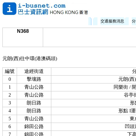
交通服務消息
分
N368
元朗(西)往中環(港澳碼頭)
編號
途經街道
0
擊壤路
元朗(西
1
青山公路
同樂街 / 
2
青山公路
谷亭街
3
朗日路
形點
4
朗日路
形點 I
5
青山公路
東
6
錦田公路
凹頭
7
錦田公路
下