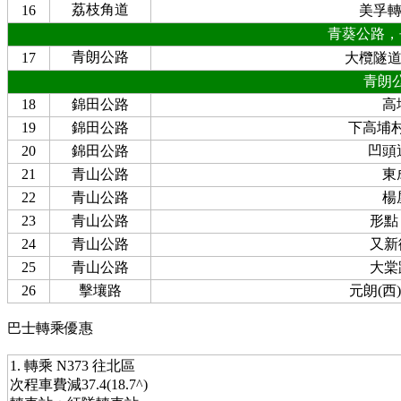
荔枝角道
16
美孚
青葵公路，
青朗公路
17
大欖隧
青朗
18
錦田公路
高
19
錦田公路
下高埔村
20
錦田公路
凹頭
21
青山公路
東
22
青山公路
楊
23
青山公路
形點 I
24
青山公路
又新街
25
青山公路
大棠路
26
擊壤路
元朗(西
巴士轉乘優惠
1. 轉乘 N373 往北區
次程車費減37.4(18.7^)