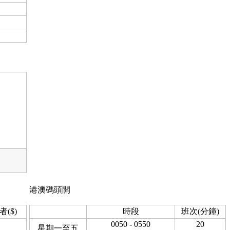
港澳碼頭開
者($)
時段
班次(分鐘)
0050 - 0550
20
星期一至五