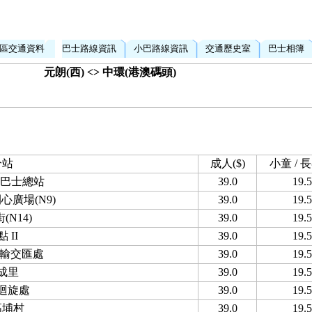
區交通資料
巴士路線資訊
小巴路線資訊
交通歷史室
巴士相簿
元朗(西) <> 中環(港澳碼頭)
分站
成人($)
小童 / 長
)巴士總站
39.0
19.5
開心廣場(N9)
39.0
19.5
(N14)
39.0
19.5
 II
39.0
19.5
運輸交匯處
39.0
19.5
成里
39.0
19.5
迴旋處
39.0
19.5
高埔村
39.0
19.5