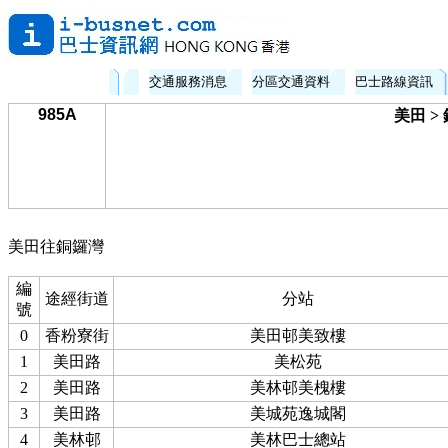
交通服務消息
分區交通資料
巴士路線資訊
985A
美田 >
美田往銅鑼灣
編
途經街道
分站
號
0
香粉寮街
美田邨美致樓
1
美田路
美松苑
2
美田路
美林邨美槐樓
3
美田路
美城苑逸城閣
4
美林邨
美林巴士總站