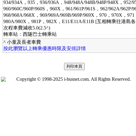
934/934A，935，936/936A，948/948A/948B/948P/948X，952/
960/960C/960P/960S，960X，961/961P/961S，962/962A/962P
968/968A/968X，969/969A/969B/969P/969X，970，970X，97
980A/980X，981P，982X，E11/E11A/E11B [互相轉乘往港島各
次程車費減收5.0(2.5^)
轉車站：西隧巴士轉乘站
^ 小童及長者車費
按此瀏覽以上轉乘優惠時限及安排詳情
Copyright © 1998-2025 i-busnet.com. All Rights Reserved.