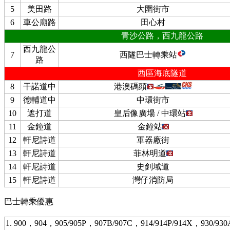
5
美田路
大圍街市
6
車公廟路
田心村
青沙公路，西九龍公路
西九龍公
7
西隧巴士轉乘站
路
西區海底隧道
8
干諾道中
港澳碼頭
9
德輔道中
中環街市
10
遮打道
皇后像廣場 / 中環站
11
金鐘道
金鐘站
12
軒尼詩道
軍器廠街
13
軒尼詩道
菲林明道
14
軒尼詩道
史釗域道
15
軒尼詩道
灣仔消防局
巴士轉乘優惠
1. 900，904，905/905P，907B/907C，914/914P/914X，930/93