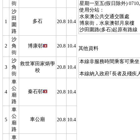
街
星期一至五(假日除外) 0710, 0725
使用分站：
沙
水泉澳公共交通交匯處
田
多石
1
20.8
10.4
博泉街，水泉澳邨月泉樓
圍
沙田圍路(多石)起原有路線
路
沙
2
角
博康邨
20.8
10.4
其他資料
街
沙
本線非服務時間乘客可乘坐
救世軍田家炳學
3
角
20.8
10.4
校
街
本線納入政府｢長者及殘疾
車
公
秦石邨
4
20.8
10.4
廟
路
車
公
車公廟
5
20.8
10.4
廟
路
車