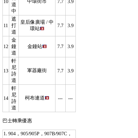
中環街市
10
7.7
3.9
道
中
遮
皇后像廣場 / 中
11
打
7.7
3.9
環站
道
金
12
鐘
金鐘站
7.7
3.9
道
軒
尼
軍器廠街
13
7.7
3.9
詩
道
軒
尼
柯布連道
14
---
---
詩
道
巴士轉乘優惠
1. 904，905/905P，907B/907C，