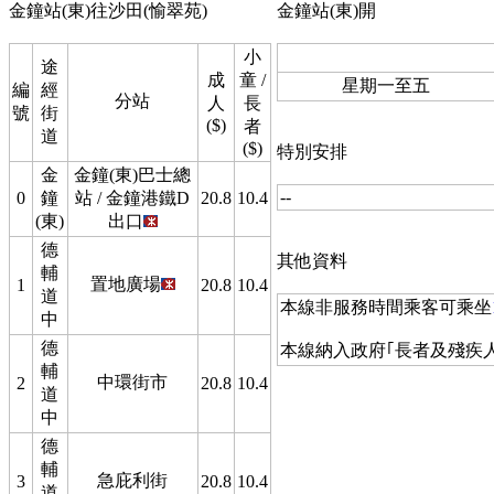
金鐘站(東)往沙田(愉翠苑)
金鐘站(東)開
小
途
成
童 /
星期一至五
編
經
分站
人
長
號
街
($)
者
道
($)
特別安排
金
金鐘(東)巴士總
--
0
鐘
站 / 金鐘港鐵D
20.8
10.4
(東)
出口
德
其他資料
輔
置地廣場
1
20.8
10.4
道
本線非服務時間乘客可乘坐
中
德
本線納入政府｢長者及殘疾
輔
中環街市
2
20.8
10.4
道
中
德
輔
急庇利街
3
20.8
10.4
道