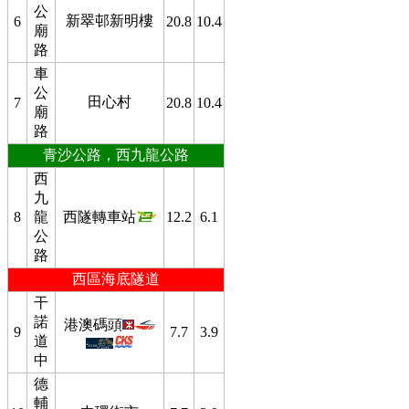
公
新翠邨新明樓
6
20.8
10.4
廟
路
車
公
田心村
7
20.8
10.4
廟
路
青沙公路，西九龍公路
西
九
8
龍
西隧轉車站
12.2
6.1
公
路
西區海底隧道
干
諾
港澳碼頭
9
7.7
3.9
道
中
德
輔