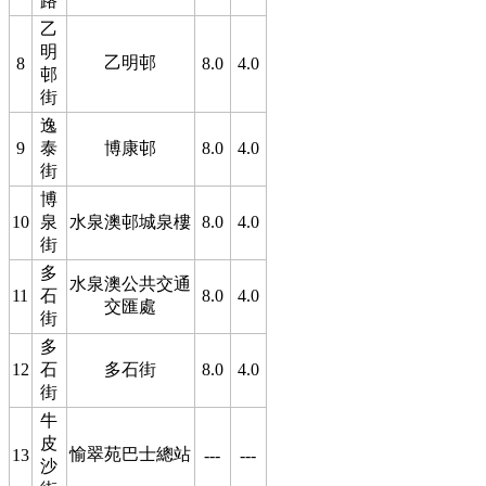
路
乙
明
乙明邨
8
8.0
4.0
邨
街
逸
9
泰
博康邨
8.0
4.0
街
博
10
泉
水泉澳邨城泉樓
8.0
4.0
街
多
水泉澳公共交通
11
石
8.0
4.0
交匯處
街
多
12
石
多石街
8.0
4.0
街
牛
皮
愉翠苑巴士總站
13
---
---
沙