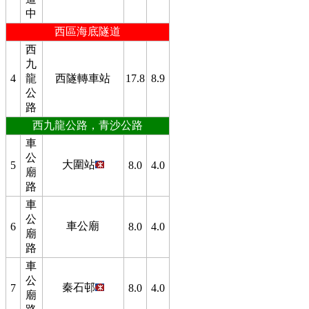
中
西區海底隧道
西
九
4
龍
西隧轉車站
17.8
8.9
公
路
西九龍公路，青沙公路
車
公
大圍站
5
8.0
4.0
廟
路
車
公
車公廟
6
8.0
4.0
廟
路
車
公
秦石邨
7
8.0
4.0
廟