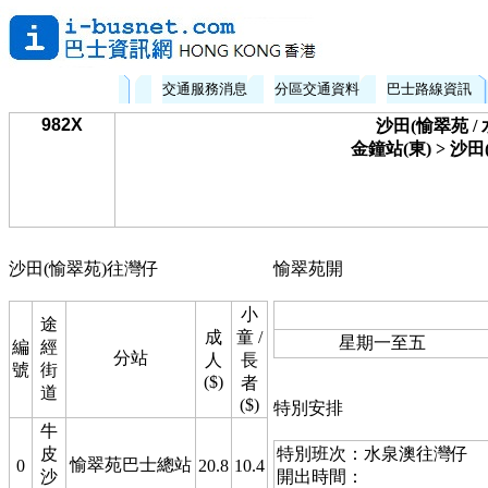
交通服務消息
分區交通資料
巴士路線資訊
982X
沙田(愉翠苑 / 
金鐘站(東) > 沙
沙田(愉翠苑)往灣仔
愉翠苑開
小
途
成
童 /
星期一至五
編
經
分站
人
長
號
街
($)
者
道
($)
特別安排
牛
皮
特別班次：水泉澳往灣仔
愉翠苑巴士總站
0
20.8
10.4
沙
開出時間：