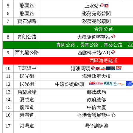
彩園路
5
上水站
6
彩園路
彩蒲苑彩碧閣
7
寶石湖路
彩蒲苑彩顏閣
青朗公路
青朗公路
8
大欖隧道轉車站
青朗公路，長青公路，青葵公路，西
西九龍公路
9
西隧轉車站(A1)
西區海底隧道
干諾道中
10
港澳碼頭
11
民光街
海港政府大樓
民光街
12
中環(5號)碼頭
13
康樂廣場
郵政總局
14
夏愨道
政府總部
15
龍匯道
中信大廈
16
港灣道
香港會議展覽中心
港灣道
灣仔訓練池
17