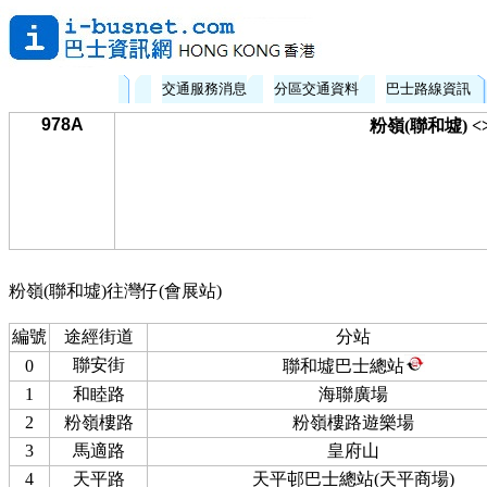
交通服務消息
分區交通資料
巴士路線資訊
978A
粉嶺(聯和墟) <
粉嶺(聯和墟)往灣仔(會展站)
編號
途經街道
分站
聯安街
0
聯和墟巴士總站
1
和睦路
海聯廣場
2
粉嶺樓路
粉嶺樓路遊樂場
3
馬適路
皇府山
4
天平路
天平邨巴士總站(天平商場)