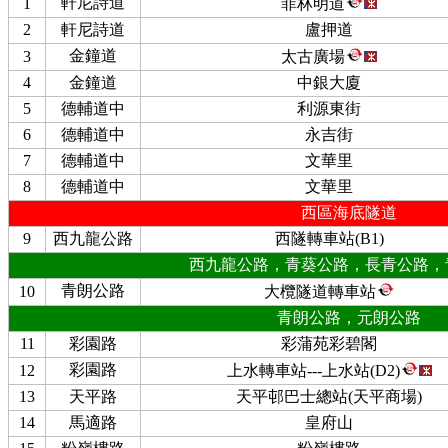
軒尼詩道
1
菲林明道
2
軒尼詩道
盧押道
金鐘道
3
太古廣場
4
金鐘道
中銀大廈
5
德輔道中
利源東街
6
德輔道中
永吉街
7
德輔道中
文華里
8
德輔道中
文華里
西區海底隧道
9
西九龍公路
西隧轉車站(B1)
西九龍公路，青葵公路，長青公路，
青朗公路
10
大欖隧道轉車站
青朗公路，元朗公路
11
彩園路
彩蒲苑彩碧閣
彩園路
12
上水轉車站---上水站(D2)
13
天平路
天平邨巴士總站(天平商場)
14
馬適路
皇府山