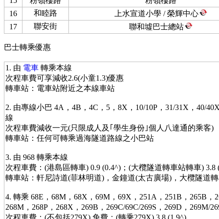
15
粉嶺樓路
粉嶺樓路
和睦路
16
上水宣道小學 / 榮輝中心
聯安街
17
聯和墟巴士總站
巴士轉乘優惠
1. 由
電車
轉乘本線
次程車費可享減收2.6(小童1.3)優惠
轉車站：電車站附近之本線車站
2. 由專線小巴 4A，4B，4C，5，8X，10/10P，31/31X，40/40
線
次程車費減收一元(只限成人及｢學生身份｣個人八達通的乘客)
轉車站：任何可轉乘過海隧道路線之小巴站
3. 由 968 轉乘本線
次程車費：(港島區轉車) 0.9 (0.4^)；(大欖隧道轉車站轉車) 3.8 (1
轉車站：軒尼詩道(菲林明道)，金鐘道(太古廣場)，大欖隧道
4. 轉乘 68E，68M，68X，69M，69X，251A，251B，265B，2
268M，268P，268X，269B，269C/69C/269S，269D，269M/26
次程車費：(不包括279X) 免費；(轉乘279X) 3.8 (1.9^)