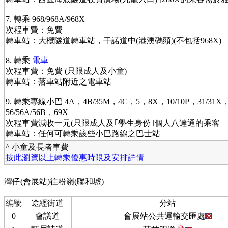
7. 轉乘 968/968A/968X
次程車費：免費
轉車站：大欖隧道轉車站，干諾道中(港澳碼頭)(不包括968X)
8. 轉乘
電車
次程車費：免費 (只限成人及小童)
轉車站：落車站附近之電車站
9. 轉乘專線小巴 4A，4B/35M，4C，5，8X，10/10P，31/31X
56/56A/56B，69X
次程車費減收一元(只限成人及｢學生身份｣個人八達通的乘客
轉車站：任何可轉乘該些小巴路線之巴士站
^ 小童及長者車費
按此瀏覽以上轉乘優惠時限及安排詳情
灣仔(會展站)往粉嶺(聯和墟)
編號
途經街道
分站
0
會議道
會展站公共運輸交匯處