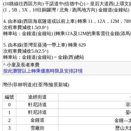
(10路線往西區方向) 干諾道中(信德中心) > 皇后大道西(上環文
(1，5B，5X，10往銅鑼灣 / 北角 / 跑馬地方向) 金鐘道(金鐘站)
4. 由本線(西區海底隧道或以前上車) 轉乘 11，12A，12M，789
次程車費減收1.5(0.8^)
轉車站：金鐘道(金鐘站) [轉乘12A及12M的乘客需往金鐘(添馬
5. 由本線(荃灣至葵涌一帶上車) 轉乘 629
次程車費減收5.0(2.5^)
轉車站：金鐘道(金鐘站) > 金鐘(西)總站
^ 小童及長者車費
按此瀏覽以上轉乘優惠時限及安排詳情
灣仔(菲林明道)往荃灣(愉景新城)
編號
途經街道
0
軒尼詩道
菲
軒尼詩道
1
晏
金鐘道
2
金鐘--
3
雪廠街
歷山大廈