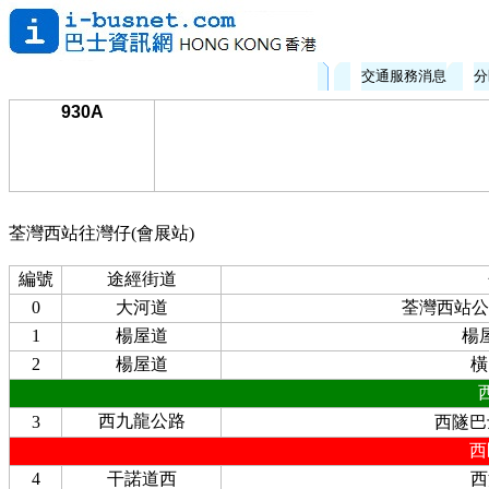
交通服務消息
分
930A
荃灣西站往灣仔(會展站)
編號
途經街道
0
大河道
荃灣西站公
1
楊屋道
楊
2
楊屋道
橫
西九龍公路
3
西隧巴
西
4
干諾道西
西