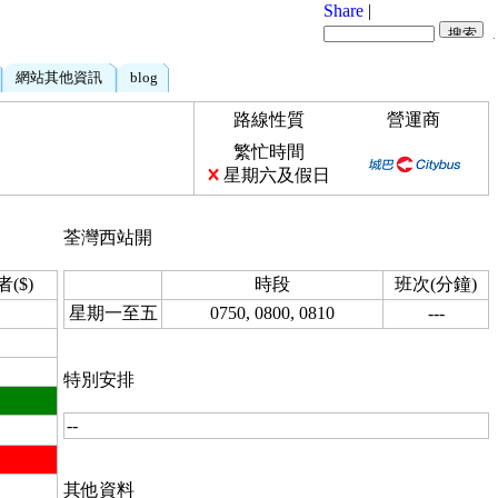
Share
|
網站其他資訊
blog
路線性質
營運商
繁忙時間
星期六及假日
荃灣西站開
者($)
時段
班次(分鐘)
星期一至五
0750, 0800, 0810
---
特別安排
--
其他資料