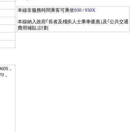
本線非服務時間乘客可乘坐
930
/
930X
本線納入政府｢長者及殘疾人士乘車優惠｣及｢公共交通
費用補貼｣計劃
/960S，
970，