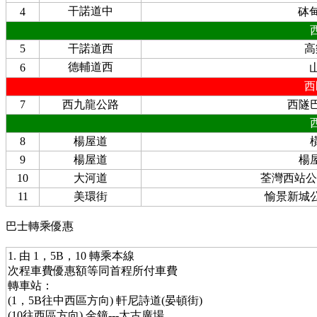
干諾道中
4
砵
5
干諾道西
高
德輔道西
6
西
7
西九龍公路
西隧
8
楊屋道
9
楊屋道
楊
10
大河道
荃灣西站公
11
美環街
愉景新城
巴士轉乘優惠
1. 由 1，5B，10 轉乘本線
次程車費優惠額等同首程所付車費
轉車站：
(1，5B往中西區方向) 軒尼詩道(晏頓街)
(10往西區方向) 金鐘---太古廣場