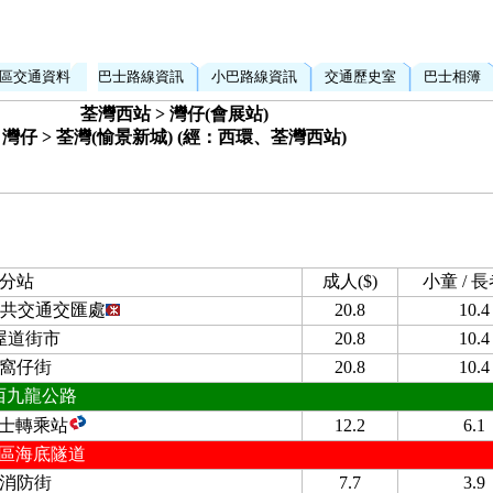
區交通資料
巴士路線資訊
小巴路線資訊
交通歷史室
巴士相簿
荃灣西站 > 灣仔(會展站)
灣仔 > 荃灣(愉景新城) (經：西環、荃灣西站)
分站
成人($)
小童 / 長
共交通交匯處
20.8
10.4
屋道街市
20.8
10.4
窩仔街
20.8
10.4
西九龍公路
士轉乘站
12.2
6.1
區海底隧道
消防街
7.7
3.9