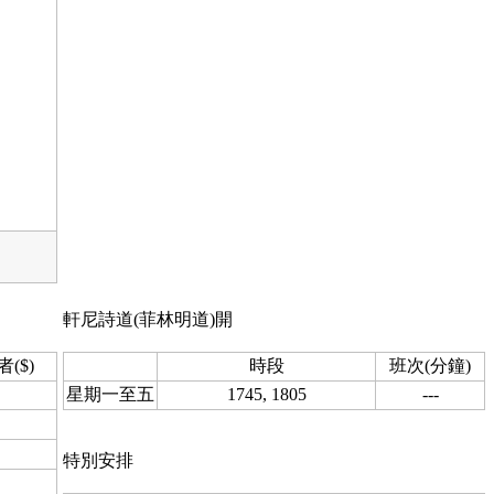
軒尼詩道(菲林明道)開
者($)
時段
班次(分鐘)
星期一至五
1745, 1805
---
特別安排