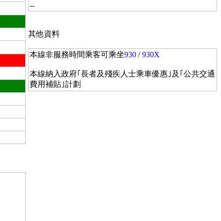
--
其他資料
本線非服務時間乘客可乘坐
930
/
930X
本線納入政府｢長者及殘疾人士乘車優惠｣及｢公共交通
費用補貼｣計劃