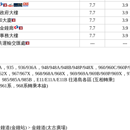
7.7
3.9
政府大樓
7.7
3.9
和大廈
7.7
3.9
-金鐘廊
7.7
3.9
事務大樓
7.7
3.9
共運輸交匯處
---
---
A，935，936/936A，948/948A/948B/948P/948X，960/960C/960P
/962X，967/967X，968/968A/968X，969/969A/969B/969P/969X，
X，985/985A/985B，E11/E11A/E11B 往港島各區 [互相轉乘]
0系，961系，968系轉乘本線)
鐘道(金鐘站) > 金鐘道(太古廣場)