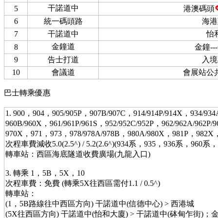
干諾道中
5
港澳碼頭
6
統一碼頭路
海港
7
干諾道中
怡
金鐘道
8
金鐘--
9
告士打道
入境
10
會議道
會展站公
巴士轉乘優惠
1. 900，904，905/905P，907B/907C，914/914P/914X，934/934
960B/960X，961/961P/961S，952/952C/952P，962/962A/962P
970X，971，973，978/978A/978B，980A/980X，981P，982
次程車費減收5.0(2.5^) / 5.2(2.6^)(934系，935，936系，96
轉車站：西區海底隧道收費廣場(九龍入口)
3. 轉乘 1，5B，5X，10
次程車費：免費 (轉乘5X往西區需付1.1 / 0.5^)
轉車站：
(1，5B路線往中西區方向) 干諾道中(信德中心) > 西港城
(5X往西區方向) 干諾道中(怡和大廈) > 干諾道中(砵甸乍街)；金