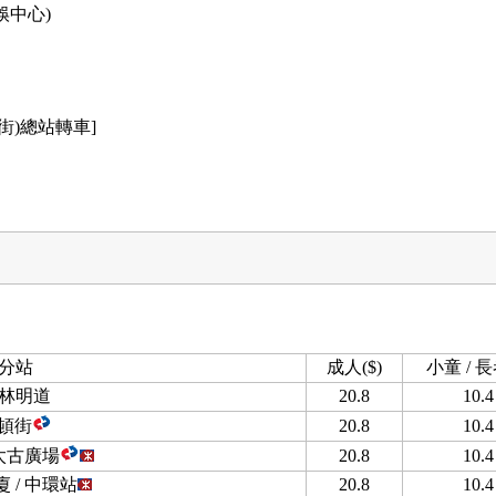
娛中心)
街)總站轉車]
分站
成人($)
小童 / 長
林明道
20.8
10.4
頓街
20.8
10.4
-太古廣場
20.8
10.4
 / 中環站
20.8
10.4