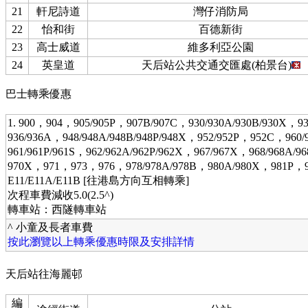
21
軒尼詩道
灣仔消防局
22
怡和街
百德新街
23
高士威道
維多利亞公園
24
英皇道
天后站公共交通交匯處(柏景台)
巴士轉乘優惠
1. 900，904，905/905P，907B/907C，930/930A/930B/930X，
936/936A，948/948A/948B/948P/948X，952/952P，952C，960
961/961P/961S，962/962A/962P/962X，967/967X，968/968A/
970X，971，973，976，978/978A/978B，980A/980X，981P，
E11/E11A/E11B [往港島方向互相轉乘]
次程車費減收5.0(2.5^)
轉車站：西隧轉車站
^ 小童及長者車費
按此瀏覽以上轉乘優惠時限及安排詳情
天后站往海麗邨
編