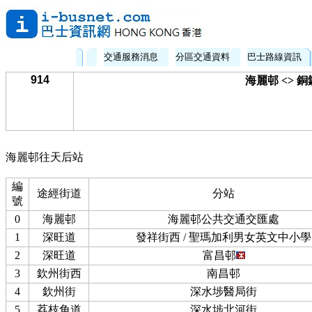
交通服務消息
分區交通資料
巴士路線資訊
914
海麗邨 <> 銅
海麗邨往天后站
編
途經街道
分站
號
0
海麗邨
海麗邨公共交通交匯處
1
深旺道
發祥街西 / 聖瑪加利男女英文中小學
2
深旺道
富昌邨
3
欽州街西
南昌邨
4
欽州街
深水埗醫局街
5
荔枝角道
深水埗北河街