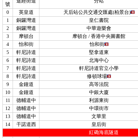
途經街道
分站
號
0
英皇道
天后站公共交通交匯處(柏景台)
1
銅鑼灣道
皇仁書院
2
銅鑼灣道
中華遊樂會
3
摩頓台
摩頓台 / 香港中央圖書館
4
怡和街
怡和街
5
軒尼詩道
堅拿道東
6
軒尼詩道
北海中心
7
軒尼詩道
軒尼詩道官立小學
8
軒尼詩道
修頓球場
9
金鐘道
高等法院
10
金鐘道
中銀大廈
11
德輔道中
利源東街
12
德輔道中
中環街市
13
德輔道中
文華里
14
干諾道西
皇后街
紅磡海底隧道