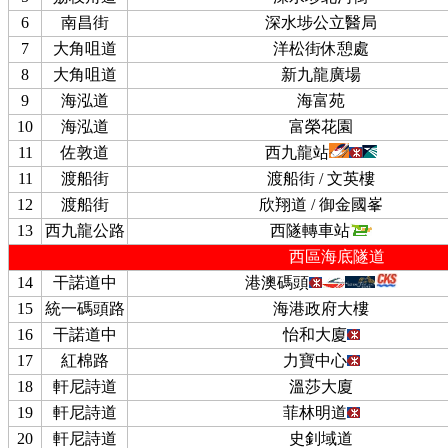
6
南昌街
深水埗公立醫局
7
大角咀道
洋松街休憩處
8
大角咀道
新九龍廣場
9
海泓道
海富苑
10
海泓道
富榮花園
11
佐敦道
西九龍站
11
渡船街
渡船街 / 文英樓
12
渡船街
欣翔道 / 御金國峯
13
西九龍公路
西隧轉車站
西區海底隧道
14
干諾道中
港澳碼頭
15
統一碼頭路
海港政府大樓
16
干諾道中
怡和大廈
17
紅棉路
力寶中心
18
軒尼詩道
溫莎大廈
19
軒尼詩道
菲林明道
20
軒尼詩道
史釗域道