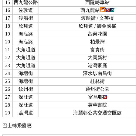
15
西九龍公路
西隧轉車站
16
佐敦道
西九龍站
17
渡船街
渡船街 / 文英樓
18
欣翔道
欣翔道 / 御金國峯
19
海泓路
富榮花園
20
海泓路
柏景灣
21
大角咀道
富貴街
22
大角咀道
大同新村
23
大角咀道
港灣豪庭
24
海壇街
深水埗南昌街
25
海壇街
桂林街
26
欽州街
通州街公園
27
深旺道
富昌邨
28
深旺道
英華書院
29
荔灣道
海麗邨公共交通交匯處
巴士轉乘優惠