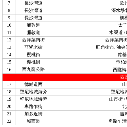
7
長沙灣道
欽
8
長沙灣道
深水埗
9
長沙灣道
楓
10
彌敦道
太
11
彌敦道
水渠道 /
12
西洋菜南街
西洋菜南街 
13
亞皆老街
旺角街市, 油
14
櫻桃街
銘基
15
櫻桃街
帝柏
西九龍公路
16
西隧轉
西
17
德輔道西
山
18
堅尼地城海旁
堅尼地
19
堅尼地城海旁
山市街 /
20
卑路乍街
北
21
加多近街
吉
22
城西道
卑路乍灣