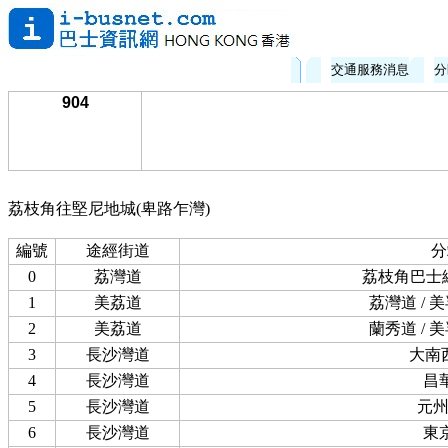
交通服務消息
分
904
荔枝角往堅尼地城(卑路乍灣)
編號
途經街道
分
0
荔灣道
荔枝角巴士總
1
美荔道
荔灣道 / 
2
美荔道
蘭秀道 / 
3
長沙灣道
大南
4
長沙灣道
昌
5
長沙灣道
元
6
長沙灣道
東