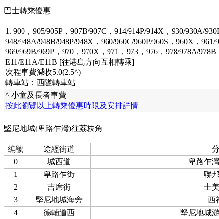
巴士轉乘優惠
1. 900，905/905P，907B/907C，914/914P/914X，930/930A/9
948/948A/948B/948P/948X，960/960C/960P/960S，960X，961/
969/969B/969P，970，970X，971，973，976，978/978A/978
E11/E11A/E11B [往港島方向互相轉乘]
次程車費減收5.0(2.5^)
轉車站：西隧轉車站
^ 小童及長者車費
按此瀏覽以上轉乘優惠時限及安排詳情
堅尼地城(卑路乍灣)往荔枝角
編號
途經街道
0
城西道
卑路乍
1
卑路乍街
聯
2
吉席街
士
3
堅尼地城海旁
西
4
德輔道西
堅尼地城