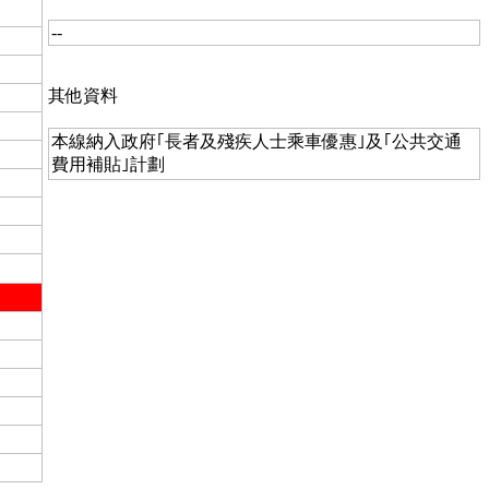
--
其他資料
本線納入政府｢長者及殘疾人士乘車優惠｣及｢公共交通
費用補貼｣計劃