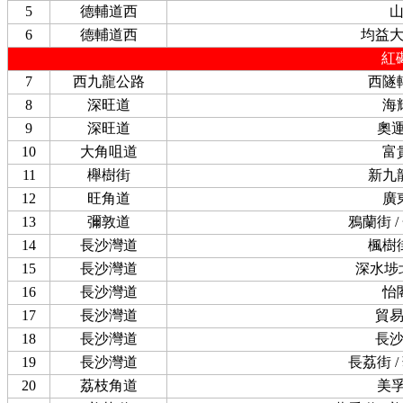
5
德輔道西
6
德輔道西
均益
紅
7
西九龍公路
西隧
8
深旺道
海
9
深旺道
奧
10
大角咀道
富
11
櫸樹街
新九
12
旺角道
廣
13
彌敦道
鴉蘭街 
14
長沙灣道
楓樹
15
長沙灣道
深水埗
16
長沙灣道
怡
17
長沙灣道
貿
18
長沙灣道
長
19
長沙灣道
長荔街 
20
荔枝角道
美