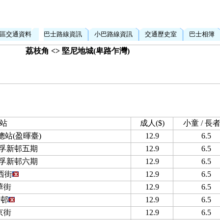
區交通資料
巴士路線資訊
小巴路線資訊
交通歷史室
巴士相簿
荔枝角 <> 堅尼地城(卑路乍灣)
站
成人($)
小童 / 長者(
站(盈暉臺)
12.9
6.5
美孚新邨五期
12.9
6.5
美孚新邨六期
12.9
6.5
西街
12.9
6.5
華街
12.9
6.5
州邨
12.9
6.5
京街
12.9
6.5