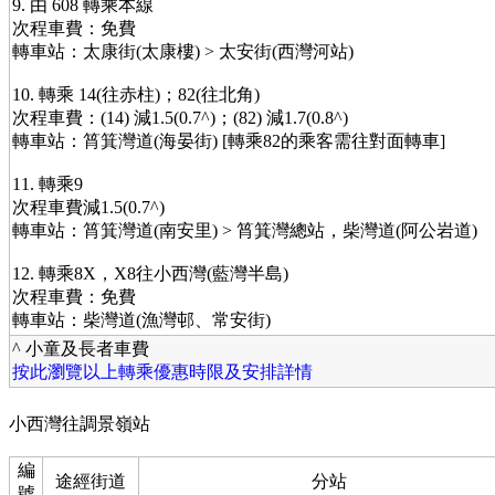
9. 由 608 轉乘本線
次程車費：免費
轉車站：太康街(太康樓) > 太安街(西灣河站)
10. 轉乘 14(往赤柱)；82(往北角)
次程車費：(14) 減1.5(0.7^)；(82) 減1.7(0.8^)
轉車站：筲箕灣道(海晏街) [轉乘82的乘客需往對面轉車]
11. 轉乘9
次程車費減1.5(0.7^)
轉車站：筲箕灣道(南安里) > 筲箕灣總站，柴灣道(阿公岩道)
12. 轉乘8X，X8往小西灣(藍灣半島)
次程車費：免費
轉車站：柴灣道(漁灣邨、常安街)
^ 小童及長者車費
按此瀏覽以上轉乘優惠時限及安排詳情
小西灣往調景嶺站
編
途經街道
分站
號