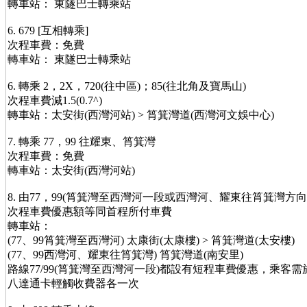
轉車站： 東隧巴士轉乘站
6. 679 [互相轉乘]
次程車費：免費
轉車站： 東隧巴士轉乘站
6. 轉乘 2，2X，720(往中區)；85(往北角及寶馬山)
次程車費減1.5(0.7^)
轉車站：太安街(西灣河站) > 筲箕灣道(西灣河文娛中心)
7. 轉乘 77，99 往耀東、筲箕灣
次程車費：免費
轉車站：太安街(西灣河站)
8. 由77，99(筲箕灣至西灣河一段或西灣河、耀東往筲箕灣方向
次程車費優惠額等同首程所付車費
轉車站：
(77、99筲箕灣至西灣河) 太康街(太康樓) > 筲箕灣道(太安樓)
(77、99西灣河、耀東往筲箕灣) 筲箕灣道(南安里)
路線77/99(筲箕灣至西灣河一段)都設有短程車費優惠，乘客
八達通卡輕觸收費器各一次