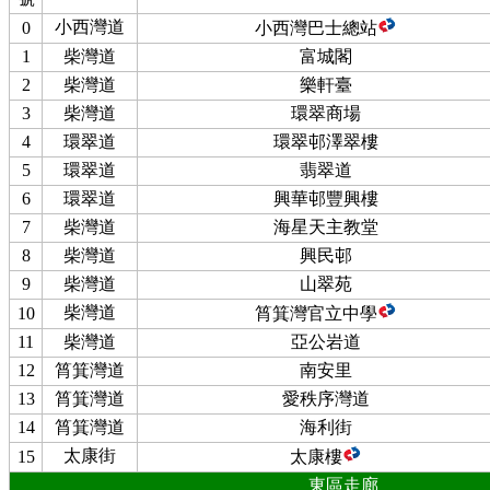
小西灣道
0
小西灣巴士總站
1
柴灣道
富城閣
2
柴灣道
樂軒臺
3
柴灣道
環翠商場
4
環翠道
環翠邨澤翠樓
5
環翠道
翡翠道
6
環翠道
興華邨豐興樓
7
柴灣道
海星天主教堂
8
柴灣道
興民邨
9
柴灣道
山翠苑
柴灣道
10
筲箕灣官立中學
11
柴灣道
亞公岩道
12
筲箕灣道
南安里
13
筲箕灣道
愛秩序灣道
14
筲箕灣道
海利街
太康街
15
太康樓
東區走廊