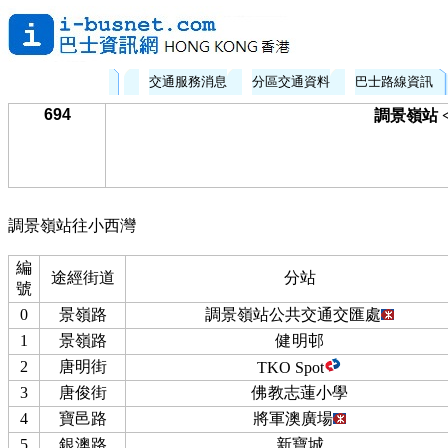
交通服務消息
分區交通資料
巴士路線資訊
694
調景嶺站 
調景嶺站往小西灣
編
途經街道
分站
號
0
景嶺路
調景嶺站公共交通交匯處
1
景嶺路
健明邨
2
唐明街
TKO Spot
3
唐俊街
佛教志蓮小學
4
寶邑路
將軍澳廣場
5
銀澳路
新寶城