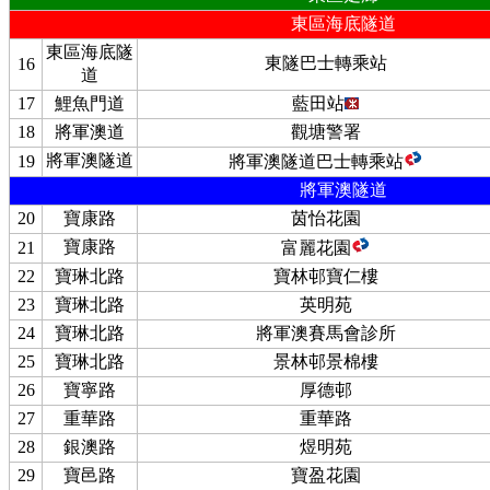
東區海底隧道
東區海底隧
東隧巴士轉乘站
16
道
17
鯉魚門道
藍田站
18
將軍澳道
觀塘警署
將軍澳隧道
19
將軍澳隧道巴士轉乘站
將軍澳隧道
20
寶康路
茵怡花園
寶康路
21
富麗花園
22
寶琳北路
寶林邨寶仁樓
23
寶琳北路
英明苑
24
寶琳北路
將軍澳賽馬會診所
25
寶琳北路
景林邨景棉樓
26
寶寧路
厚德邨
27
重華路
重華路
28
銀澳路
煜明苑
29
寶邑路
寶盈花園