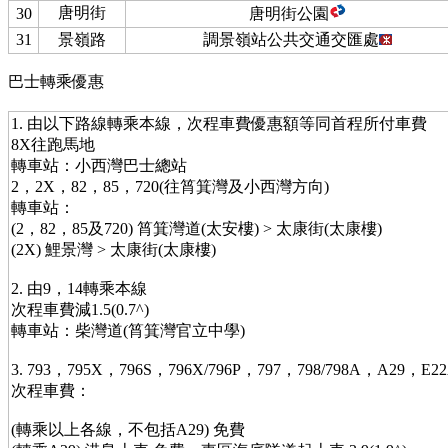
唐明街
30
唐明街公園
31
景嶺路
調景嶺站公共交通交匯處
巴士轉乘優惠
1. 由以下路線轉乘本線，次程車費優惠額等同首程所付車費
8X往跑馬地
轉車站：小西灣巴士總站
2，2X，82，85，720(往筲箕灣及小西灣方向)
轉車站：
(2，82，85及720) 筲箕灣道(太安樓) > 太康街(太康樓)
(2X) 鯉景灣 > 太康街(太康樓)
2. 由9，14轉乘本線
次程車費減1.5(0.7^)
轉車站：柴灣道(筲箕灣官立中學)
3. 793，795X，796S，796X/796P，797，798/798A，A29，E2
次程車費：
(轉乘以上各線，不包括A29) 免費