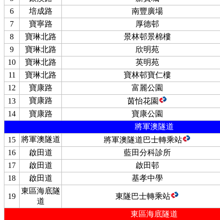
6
培成路
南豐廣場
7
寶寧路
厚德邨
8
寶琳北路
景林邨景棉樓
9
寶琳北路
欣明苑
10
寶琳北路
英明苑
11
寶琳北路
寶林邨寶仁樓
12
寶康路
富麗公園
寶康路
13
茵怡花園
14
寶康路
寶康公園
將軍澳隧道
將軍澳隧道
15
將軍澳隧道巴士轉乘站
16
啟田道
藍田分科診所
17
啟田道
啟田邨
18
啟田道
基孝中學
東區海底隧
19
東隧巴士轉乘站
道
東區海底隧道