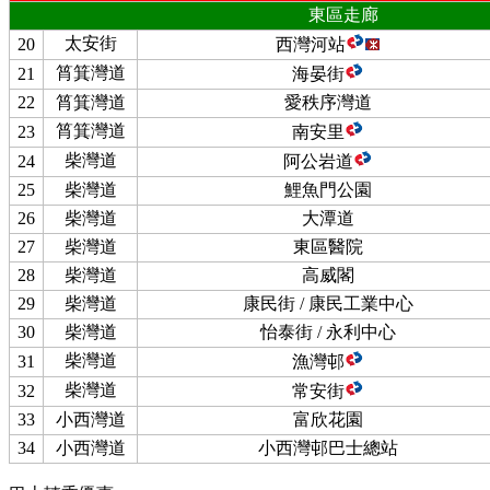
東區走廊
太安街
20
西灣河站
筲箕灣道
21
海晏街
22
筲箕灣道
愛秩序灣道
筲箕灣道
23
南安里
柴灣道
24
阿公岩道
25
柴灣道
鯉魚門公園
26
柴灣道
大潭道
27
柴灣道
東區醫院
28
柴灣道
高威閣
29
柴灣道
康民街 / 康民工業中心
30
柴灣道
怡泰街 / 永利中心
柴灣道
31
漁灣邨
柴灣道
32
常安街
33
小西灣道
富欣花園
34
小西灣道
小西灣邨巴士總站