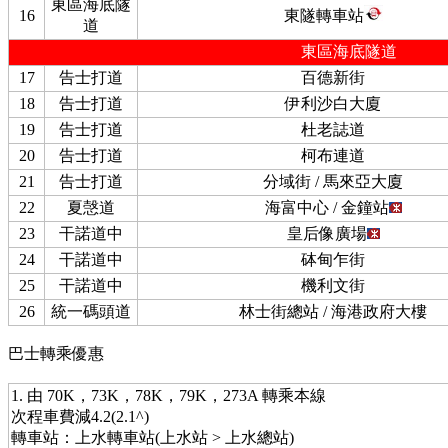
東區海底隧
16
東隧轉車站
道
東區海底隧道
17
告士打道
百德新街
18
告士打道
伊利沙白大廈
19
告士打道
杜老誌道
20
告士打道
柯布連道
21
告士打道
分域街 / 馬來亞大廈
22
夏愨道
海富中心 / 金鐘站
23
干諾道中
皇后像廣場
24
干諾道中
砵甸乍街
25
干諾道中
機利文街
26
統一碼頭道
林士街總站 / 海港政府大樓
巴士轉乘優惠
1. 由 70K，73K，78K，79K，273A 轉乘本線
次程車費減4.2(2.1^)
轉車站：上水轉車站(上水站 > 上水總站)