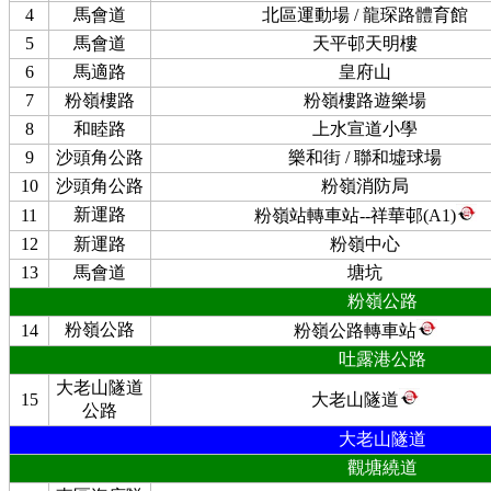
4
馬會道
北區運動場 / 龍琛路體育館
5
馬會道
天平邨天明樓
6
馬適路
皇府山
7
粉嶺樓路
粉嶺樓路遊樂場
8
和睦路
上水宣道小學
9
沙頭角公路
樂和街 / 聯和墟球場
10
沙頭角公路
粉嶺消防局
新運路
11
粉嶺站轉車站--祥華邨(A1)
12
新運路
粉嶺中心
13
馬會道
塘坑
粉嶺公路
粉嶺公路
14
粉嶺公路轉車站
吐露港公路
大老山隧道
15
大老山隧道
公路
大老山隧道
觀塘繞道