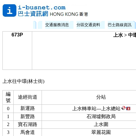
交通服務消息
分區交通資料
巴士路線資訊
673P
上水 > 中
上水往中環(林士街)
編
途經街道
分站
號
新運路
0
上水轉車站---上水總站
1
新豐路
石湖墟郵政局
2
寶石湖路
上水圍
3
馬會道
翠麗花園