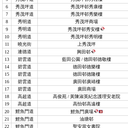
6
秀茂坪道
秀茂坪邨秀康樓
7
秀茂坪道
秀茂坪邨秀樂樓
8
秀明道
秀茂坪商場
秀明道
9
秀茂坪邨秀安樓
10
秀明道
秀茂坪邨秀明樓
11
曉光街
上秀茂坪
連德道
12
興田邨
13
碧雲道
藍田公園 / 德田邨德敬樓
14
碧雲道
德田邨德樂樓
15
碧雲道
德田邨德隆樓
16
碧雲道
廣田邨廣靖樓
17
碧雲道
廣田商場
18
高超道
高俊苑 / 黃陳淑英紀念護理安老院
19
高超道
高怡邨高遠樓
鯉魚門道
20
鯉魚門廣場
21
鯉魚門道
油塘邨
22
鯉魚門道
聖安當女書院