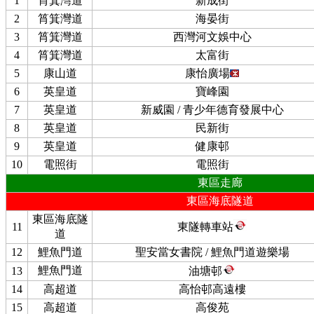
1
筲箕灣道
新成街
2
筲箕灣道
海晏街
3
筲箕灣道
西灣河文娛中心
4
筲箕灣道
太富街
5
康山道
康怡廣場
6
英皇道
寶峰園
7
英皇道
新威園 / 青少年德育發展中心
8
英皇道
民新街
9
英皇道
健康邨
10
電照街
電照街
東區走廊
東區海底隧道
東區海底隧
11
東隧轉車站
道
12
鯉魚門道
聖安當女書院 / 鯉魚門道遊樂場
鯉魚門道
13
油塘邨
14
高超道
高怡邨高遠樓
15
高超道
高俊苑