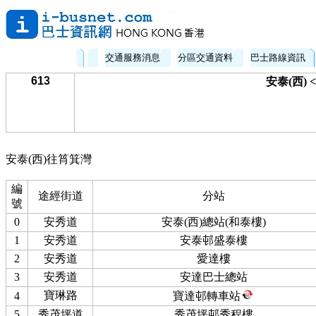
交通服務消息
分區交通資料
巴士路線資訊
613
安泰(西) 
安泰(西)往筲箕灣
編
途經街道
分站
號
0
安秀道
安泰(西)總站(和泰樓)
1
安秀道
安泰邨盛泰樓
2
安秀道
愛達樓
3
安秀道
安達巴士總站
寶琳路
4
寶達邨轉車站
5
秀茂坪道
秀茂坪邨秀程樓