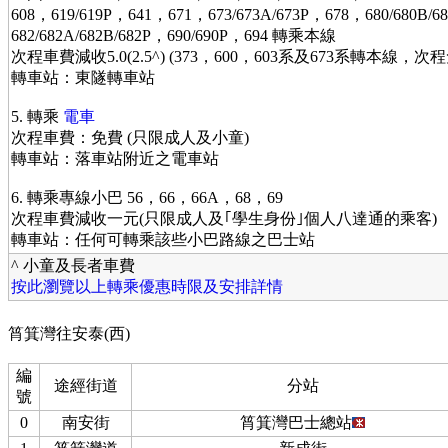
608，619/619P，641，671，673/673A/673P，678，680/680B/6
682/682A/682B/682P，690/690P，694 轉乘本線
次程車費減收5.0(2.5^) (373，600，603系及673系轉本線，次
轉車站：東隧轉車站
5. 轉乘
電車
次程車費：免費 (只限成人及小童)
轉車站：落車站附近之電車站
6. 轉乘專線小巴 56，66，66A，68，69
次程車費減收一元(只限成人及｢學生身份｣個人八達通的乘客)
轉車站：任何可轉乘該些小巴路線之巴士站
^ 小童及長者車費
按此瀏覽以上轉乘優惠時限及安排詳情
筲箕灣往安泰(西)
編
途經街道
分站
號
0
南安街
筲箕灣巴士總站