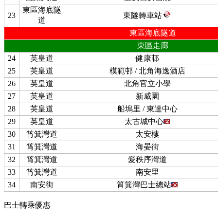
東區海底隧
23
東隧轉車站
道
東區海底隧道
東區走廊
24
英皇道
健康邨
25
英皇道
模範邨 / 北角海逸酒店
26
英皇道
北角官立小學
27
英皇道
新威園
28
英皇道
船塢里 / 東達中心
29
英皇道
太古城中心
30
筲箕灣道
太安樓
31
筲箕灣道
海晏街
32
筲箕灣道
愛秩序灣道
33
筲箕灣道
南安里
34
南安街
筲箕灣巴士總站
巴士轉乘優惠