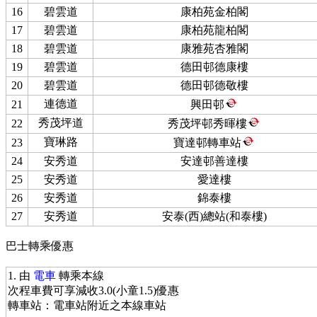
16
碧雲道
康柏苑金柏閣
17
碧雲道
康柏苑龍柏閣
18
碧雲道
康雅苑杏雅閣
19
碧雲道
德田邨德康樓
20
碧雲道
德田邨德敬樓
連德道
21
興田邨
秀茂坪道
22
秀茂坪邨秀暉樓
寶琳路
23
寶達邨轉車站
24
安秀道
安達邨善達樓
25
安秀道
愛達樓
26
安秀道
錦泰樓
27
安秀道
安泰(西)總站(和泰樓)
巴士轉乘優惠
1. 由
電車
轉乘本線
次程車費可享減收3.0(小童1.5)優惠
轉車站：電車站附近之本線車站