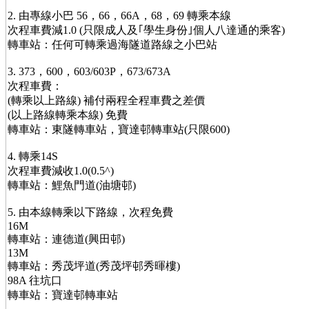
2. 由專線小巴 56，66，66A，68，69 轉乘本線
次程車費減1.0 (只限成人及｢學生身份｣個人八達通的乘客)
轉車站：任何可轉乘過海隧道路線之小巴站
3. 373，600，603/603P，673/673A
次程車費：
(轉乘以上路線) 補付兩程全程車費之差價
(以上路線轉乘本線) 免費
轉車站：東隧轉車站，寶達邨轉車站(只限600)
4. 轉乘14S
次程車費減收1.0(0.5^)
轉車站：鯉魚門道(油塘邨)
5. 由本線轉乘以下路線，次程免費
16M
轉車站：連德道(興田邨)
13M
轉車站：秀茂坪道(秀茂坪邨秀暉樓)
98A 往坑口
轉車站：寶達邨轉車站