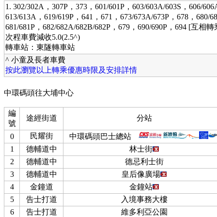
1. 302/302A，307P，373，601/601P，603/603A/603S，606/60
613/613A，619/619P，641，671，673/673A/673P，678，680/68
681/681P，682/682A/682B/682P，679，690/690P，694 [互相轉
次程車費減收5.0(2.5^)
轉車站：東隧轉車站
^ 小童及長者車費
按此瀏覽以上轉乘優惠時限及安排詳情
中環碼頭往大埔中心
編
途經街道
分站
號
民耀街
0
中環碼頭巴士總站
1
德輔道中
林士街
2
德輔道中
德忌利士街
3
德輔道中
皇后像廣場
4
金鐘道
金鐘站
5
告士打道
入境事務大樓
6
告士打道
維多利亞公園