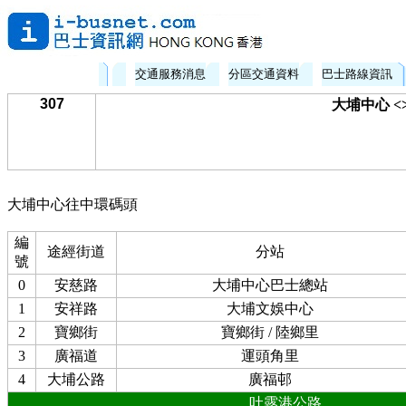
交通服務消息
分區交通資料
巴士路線資訊
307
大埔中心 <
大埔中心往中環碼頭
編
途經街道
分站
號
0
安慈路
大埔中心巴士總站
1
安祥路
大埔文娛中心
2
寶鄉街
寶鄉街 / 陸鄉里
3
廣福道
運頭角里
4
大埔公路
廣福邨
吐露港公路