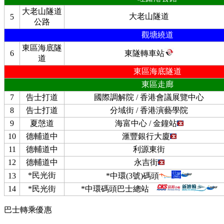
大老山隧道
大老山隧道
5
公路
觀塘繞道
東區海底隧
6
東隧轉車站
道
東區海底隧道
東區走廊
7
告士打道
國際調解院 / 香港會議展覽中心
8
告士打道
分域街 / 香港演藝學院
9
夏愨道
海富中心 / 金鐘站
10
德輔道中
滙豐銀行大廈
11
德輔道中
利源東街
12
德輔道中
永吉街
*民光街
13
*中環(3號)碼頭
14
*民光街
*中環碼頭巴士總站
巴士轉乘優惠