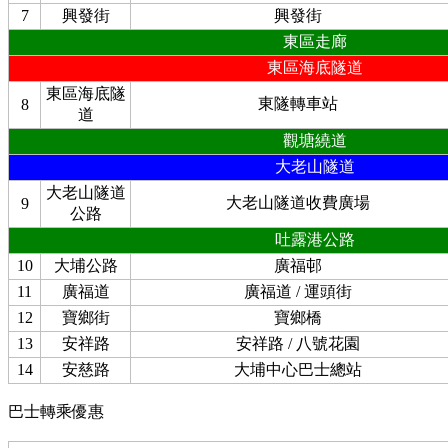
7
興發街
興發街
東區走廊
東區海底隧道
東區海底隧
東隧轉車站
8
道
觀塘繞道
大老山隧道
大老山隧道
大老山隧道收費廣場
9
公路
吐露港公路
10
大埔公路
廣福邨
11
廣福道
廣福道 / 運頭街
12
寶鄉街
寶鄉橋
13
安祥路
安祥路 / 八號花園
14
安慈路
大埔中心巴士總站
巴士轉乘優惠