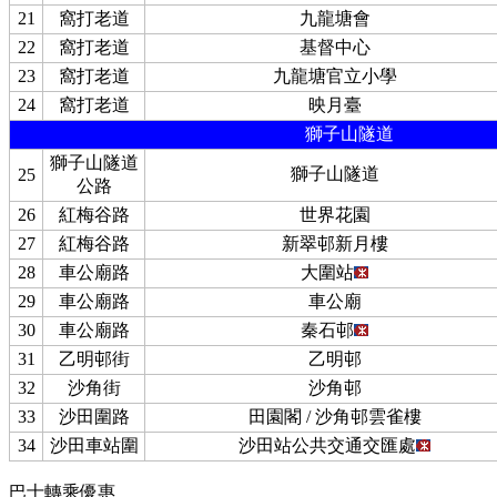
21
窩打老道
九龍塘會
22
窩打老道
基督中心
23
窩打老道
九龍塘官立小學
24
窩打老道
映月臺
獅子山隧道
獅子山隧道
獅子山隧道
25
公路
26
紅梅谷路
世界花園
27
紅梅谷路
新翠邨新月樓
28
車公廟路
大圍站
29
車公廟路
車公廟
30
車公廟路
秦石邨
31
乙明邨街
乙明邨
32
沙角街
沙角邨
33
沙田圍路
田園閣 / 沙角邨雲雀樓
34
沙田車站圍
沙田站公共交通交匯處
巴士轉乘優惠