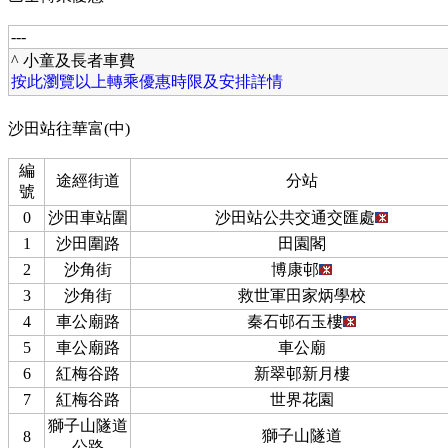
---
^ 小童及長者車費
按此瀏覽以上轉乘優惠時限及安排詳情
沙田站往華富(中)
編
途經街道
分站
號
0
沙田車站圍
沙田站公共交通交匯處
1
沙田圍路
田園閣
2
沙角街
博康邨
3
沙角街
救世軍田家炳學校
4
車公廟路
秦石邨石玉樓
5
車公廟路
車公廟
6
紅梅谷路
新翠邨新月樓
7
紅梅谷路
世界花園
獅子山隧道
獅子山隧道
8
公路