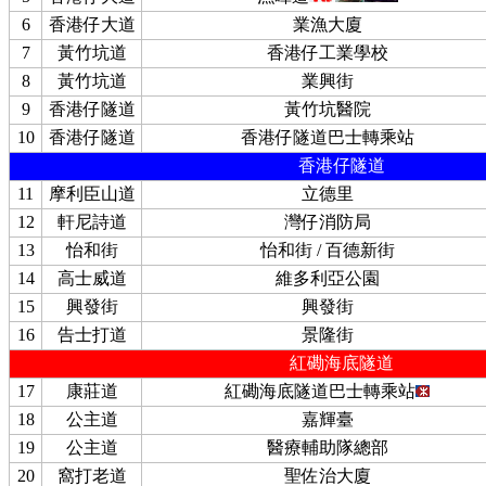
6
香港仔大道
業漁大廈
7
黃竹坑道
香港仔工業學校
8
黃竹坑道
業興街
9
香港仔隧道
黃竹坑醫院
10
香港仔隧道
香港仔隧道巴士轉乘站
香港仔隧道
11
摩利臣山道
立德里
12
軒尼詩道
灣仔消防局
13
怡和街
怡和街 / 百德新街
14
高士威道
維多利亞公園
15
興發街
興發街
16
告士打道
景隆街
紅磡海底隧道
17
康莊道
紅磡海底隧道巴士轉乘站
18
公主道
嘉輝臺
19
公主道
醫療輔助隊總部
20
窩打老道
聖佐治大廈