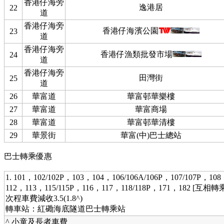
香港仔海旁
逸港居
22
道
香港仔海旁
香港仔海濱公園
23
道
香港仔海旁
香港仔漁類批發市場
24
道
香港仔海旁
田灣街
25
道
26
華富道
華富邨華樂樓
27
華富道
華富商場
28
華富道
華富邨華清樓
29
華景街
華富(中)巴士總站
巴士轉乘優惠
1. 101，102/102P，103，104，106/106A/106P，107/107P，10
112，113，115/115P，116，117，118/118P，171，182 [互相轉
次程車費減收3.5(1.8^)
轉車站：紅磡海底隧道巴士轉乘站
^ 小童及長者車費