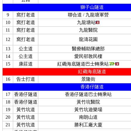
獅子山隧道
9
窩打老道
聯合道 / 九龍塘軍營
10
窩打老道
九龍塘站
11
窩打老道
九龍醫院
12
窩打老道
龍濤花園
13
公主道
醫療輔助隊總部
14
公主道
愛民邨敦民樓
15
康莊道
紅磡海底隧道巴士轉乘站
紅磡海底隧道
16
告士打道
景隆街
香港仔隧道
17
香港仔隧道
香港仔隧道巴士轉乘站
18
香港仔隧道
黃竹坑醫院
19
黃竹坑道
黃竹坑遊樂場
20
黃竹坑道
南朗山道
21
黃竹坑道
勝利工廠大廈