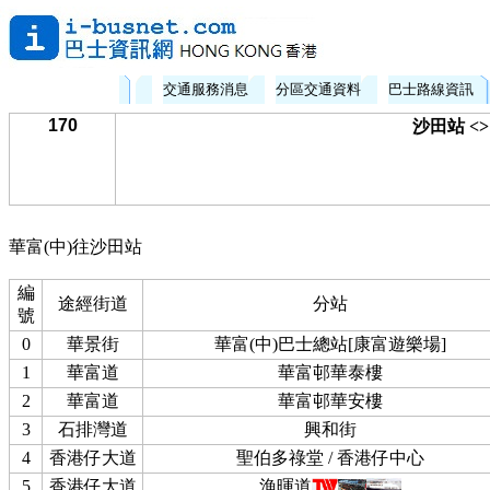
交通服務消息
分區交通資料
巴士路線資訊
170
沙田站 <>
華富(中)往沙田站
編
途經街道
分站
號
0
華景街
華富(中)巴士總站[康富遊樂場]
1
華富道
華富邨華泰樓
2
華富道
華富邨華安樓
3
石排灣道
興和街
4
香港仔大道
聖伯多祿堂 / 香港仔中心
5
香港仔大道
漁暉道