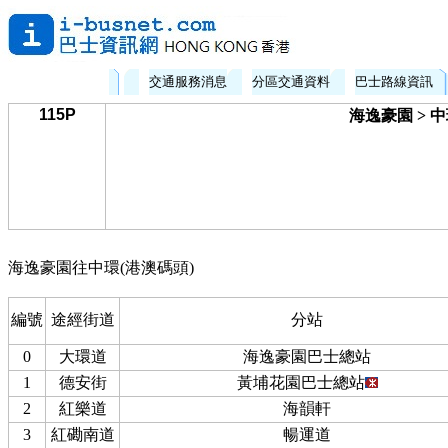
交通服務消息
分區交通資料
巴士路線資訊
115P
海逸豪園 > 
海逸豪園往中環(港澳碼頭)
編號
途經街道
分站
0
大環道
海逸豪園巴士總站
1
德安街
黃埔花園巴士總站
2
紅樂道
海韻軒
3
紅磡南道
暢運道