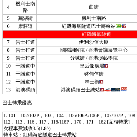
機利士南
曲街
4
路
5
蕪湖街
機利士南路
6
康莊道
紅磡海底隧道巴士轉乘站
紅磡海底隧道
7
告士打道
伊利沙佰大廈
8
告士打道
國際調解院 / 香港會議展覽中心
9
告士打道
分域街 / 香港演藝學院
10
干諾道中
皇后像廣場
11
干諾道中
砵甸乍街
12
干諾道中
林士街
13
港澳碼頭
港澳碼頭巴士總站
巴士轉乘優惠
1. 101，102/102P，103，104，106/106A/106P，107/107P，10
112，113，116，117，118/118P，170，171，182 [互相轉乘]
次程車費減收3.5(1.8^)
轉車站：紅磡海底隧道巴士轉乘站