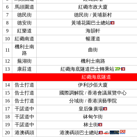
6
馬頭圍道
紅磡市政大廈
7
德民街
德民街 / 黃埔新村
8
德安街
黃埔花園巴士總站
9
紅樂道
海韻軒
10
紅磡南道
暢運道
機利士南
曲街
11
路
12
蕪湖街
機利士南路
13
康莊道
紅磡海底隧道巴士轉乘站
紅磡海底隧道
14
告士打道
伊利沙佰大廈
15
告士打道
國際調解院 / 香港會議展覽中心
16
告士打道
分域街 / 香港演藝學院
17
干諾道中
皇后像廣場
18
干諾道中
砵甸乍街
19
干諾道中
林士街
20
港澳碼頭
港澳碼頭巴士總站