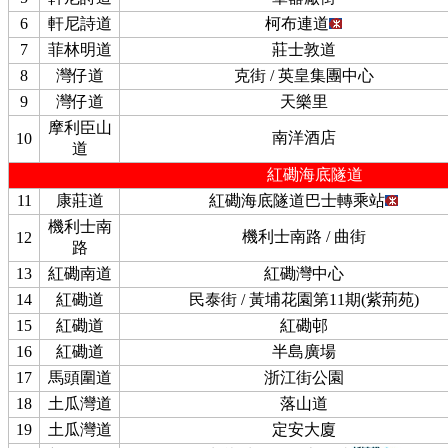
6
軒尼詩道
柯布連道
7
菲林明道
莊士敦道
8
灣仔道
克街 / 英皇集團中心
9
灣仔道
天樂里
摩利臣山
南洋酒店
10
道
紅磡海底隧道
11
康莊道
紅磡海底隧道巴士轉乘站
機利士南
機利士南路 / 曲街
12
路
13
紅磡南道
紅磡灣中心
14
紅磡道
民泰街 / 黃埔花園第11期(紫荊苑)
15
紅磡道
紅磡邨
16
紅磡道
半島廣場
17
馬頭圍道
浙江街公園
18
土瓜灣道
落山道
19
土瓜灣道
定安大廈