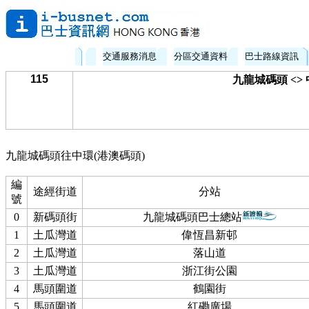
交通服務消息
分區交通資料
巴士路線資訊
115
九龍城碼頭 <>
九龍城碼頭往中環(港澳碼頭)
編
途經街道
分站
號
0
新碼頭街
九龍城碼頭巴士總站
1
土瓜灣道
偉恆昌新邨
2
土瓜灣道
落山道
3
土瓜灣道
浙江街公園
4
馬頭圍道
鶴園街
5
馬頭圍道
紅磡廣場