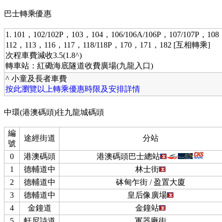
巴士轉乘優惠
1. 101，102/102P，103，104，106/106A/106P，107/107P，10
112，113，116，117，118/118P，170，171，182 [互相轉乘]
次程車費減收3.5(1.8^)
轉車站：紅磡海底隧道收費廣場(九龍入口)
^ 小童及長者車費
按此瀏覽以上轉乘優惠時限及安排詳情
中環(港澳碼頭)往九龍城碼頭
編
途經街道
分站
號
0
港澳碼頭
港澳碼頭巴士總站
1
德輔道中
林士街
2
德輔道中
砵甸乍街 / 盈置大廈
3
德輔道中
皇后像廣場
4
金鐘道
金鐘站
5
軒尼詩道
軍器廠街