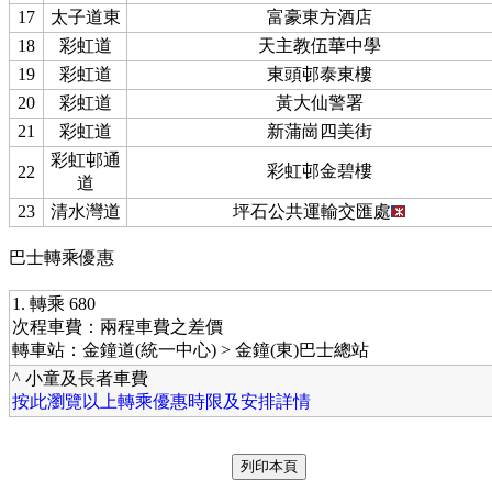
17
太子道東
富豪東方酒店
18
彩虹道
天主教伍華中學
19
彩虹道
東頭邨泰東樓
20
彩虹道
黃大仙警署
21
彩虹道
新蒲崗四美街
彩虹邨通
彩虹邨金碧樓
22
道
23
清水灣道
坪石公共運輸交匯處
巴士轉乘優惠
1. 轉乘 680
次程車費：兩程車費之差價
轉車站：金鐘道(統一中心) > 金鐘(東)巴士總站
^ 小童及長者車費
按此瀏覽以上轉乘優惠時限及安排詳情