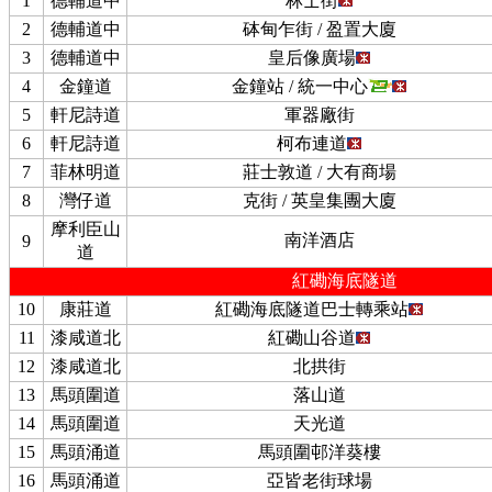
1
德輔道中
林士街
2
德輔道中
砵甸乍街 / 盈置大廈
3
德輔道中
皇后像廣場
4
金鐘道
金鐘站 / 統一中心
5
軒尼詩道
軍器廠街
6
軒尼詩道
柯布連道
7
菲林明道
莊士敦道 / 大有商場
8
灣仔道
克街 / 英皇集團大廈
摩利臣山
南洋酒店
9
道
紅磡海底隧道
10
康莊道
紅磡海底隧道巴士轉乘站
11
漆咸道北
紅磡山谷道
12
漆咸道北
北拱街
13
馬頭圍道
落山道
14
馬頭圍道
天光道
15
馬頭涌道
馬頭圍邨洋葵樓
16
馬頭涌道
亞皆老街球場