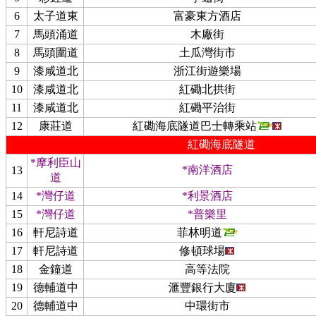
6
太子道東
富豪東方酒店
7
馬頭涌道
木廠街
8
馬頭圍道
土瓜灣街市
9
漆咸道北
浙江街遊樂場
10
漆咸道北
紅磡北拱街
11
漆咸道北
紅磡平治街
12
康莊道
紅磡海底隧道巴士轉乘站
紅磡海底隧道
*摩利臣山
*南洋酒店
13
道
14
*灣仔道
*利景酒店
15
*灣仔道
*普樂里
16
軒尼詩道
菲林明道
17
軒尼詩道
修頓球場
18
金鐘道
高等法院
19
德輔道中
滙豐銀行大廈
20
德輔道中
中環街市