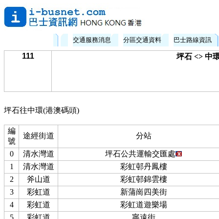
交通服務消息
分區交通資料
巴士路線資訊
111
坪石 <> 中
坪石往中環(港澳碼頭)
編
途經街道
分站
號
0
清水灣道
坪石公共運輸交匯處
1
清水灣道
彩虹邨丹鳳樓
2
斧山道
彩虹邨錦雲樓
3
彩虹道
新蒲崗四美街
4
彩虹道
彩虹道遊樂場
5
彩虹道
寧遠街