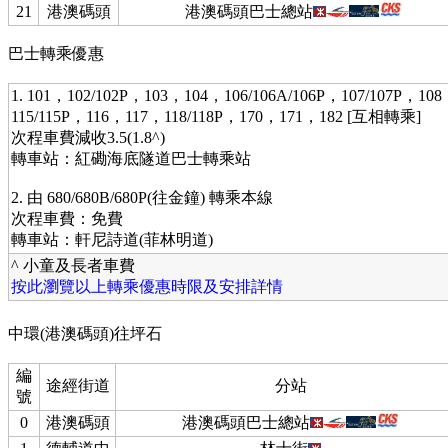
21
港澳碼頭
港澳碼頭巴士總站
巴士轉乘優惠
1. 101，102/102P，103，104，106/106A/106P，107/107P，1
115/115P，116，117，118/118P，170，171，182 [互相轉乘]
次程車費減收3.5(1.8^)
轉車站：紅磡海底隧道巴士轉乘站
2. 由 680/680B/680P(往金鐘) 轉乘本線
次程車費：免費
轉車站：軒尼詩道(菲林明道)
^ 小童及長者車費
按此瀏覽以上轉乘優惠時限及安排詳情
中環(港澳碼頭)往坪石
編
途經街道
分站
號
0
港澳碼頭
港澳碼頭巴士總站