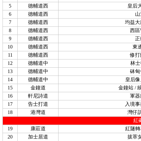
5
德輔道西
皇后
6
德輔道西
山
7
德輔道西
均益大
8
德輔道西
西區
9
德輔道西
正
10
德輔道西
東
11
德輔道西
修打
12
德輔道中
林士
13
德輔道中
砵甸
14
德輔道中
皇后像
15
金鐘道
金鐘站 /
16
軒尼詩道
軍器
17
告士打道
入境事
18
港灣道
灣仔
紅
19
康莊道
紅隧轉
20
加士居道
拔萃