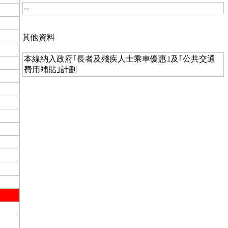
--
其他資料
本線納入政府｢長者及殘疾人士乘車優惠｣及｢公共交通
費用補貼｣計劃