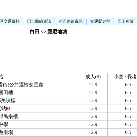
區交通資料
巴士路線資訊
小巴路線資訊
交通歷史室
巴士相簿
白田 <> 堅尼地城
站
成人($)
小童 / 長者(
白雲街)公共運輸交匯處
12.9
6.5
麗田樓
12.9
6.5
邨美映樓
12.9
6.5
尾站
12.9
6.5
邨民樂樓
12.9
6.5
中學
12.9
6.5
遊樂場
12.9
6.5