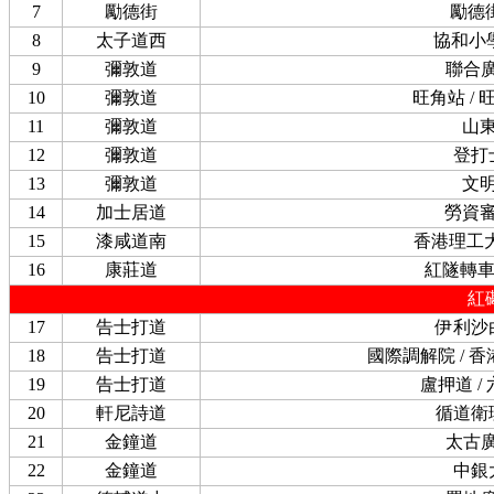
7
勵德街
勵德
8
太子道西
協和小
9
彌敦道
聯合
10
彌敦道
旺角站 /
11
彌敦道
山
12
彌敦道
登打
13
彌敦道
文
14
加士居道
勞資
15
漆咸道南
香港理工
16
康莊道
紅隧轉
紅
17
告士打道
伊利沙
18
告士打道
國際調解院 / 
19
告士打道
盧押道 /
20
軒尼詩道
循道衛
21
金鐘道
太古
22
金鐘道
中銀