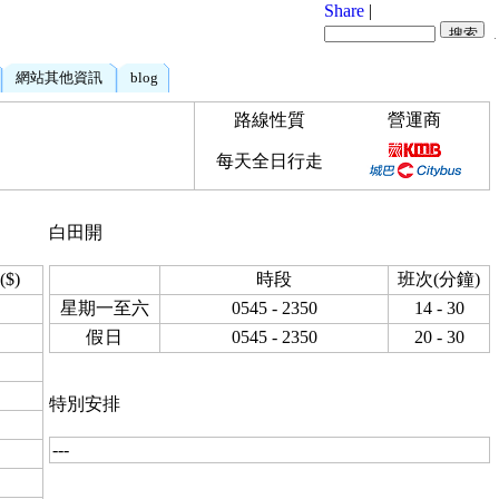
Share
|
網站其他資訊
blog
路線性質
營運商
每天全日行走
白田開
$)
時段
班次(分鐘)
星期一至六
0545 - 2350
14 - 30
假日
0545 - 2350
20 - 30
特別安排
---