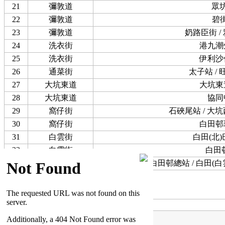
21
彌敦道
眾
22
彌敦道
碧
23
彌敦道
奶路臣街 /
24
洗衣街
港九潮
25
洗衣街
伊利沙
26
通菜街
太子站 /
27
大坑東道
大坑東
28
大坑東道
協同
29
窩仔街
石硤尾站 / 大
30
窩仔街
白田邨
31
白雲街
白田(北
32
白雲街
白田
33
白雲街
白田邨總站 / 白田(
巴士轉乘優惠
-
^ 小童及長者車費