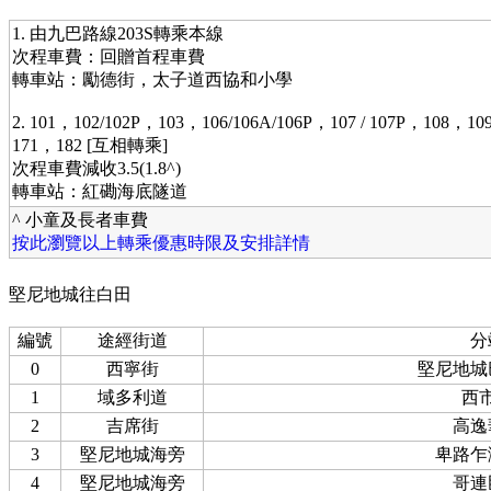
1. 由九巴路線203S轉乘本線
次程車費：回贈首程車費
轉車站：勵德街，太子道西協和小學
2. 101，102/102P，103，106/106A/106P，107 / 107P，108，
171，182 [互相轉乘]
次程車費減收3.5(1.8^)
轉車站：紅磡海底隧道
^ 小童及長者車費
按此瀏覽以上轉乘優惠時限及安排詳情
堅尼地城往白田
編號
途經街道
分
0
西寧街
堅尼地城
1
域多利道
西
2
吉席街
高逸
3
堅尼地城海旁
卑路乍
4
堅尼地城海旁
哥連