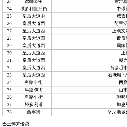
23
德輔道中
置地
24
域多利皇后街
中環
25
皇后大道中
威靈
26
皇后大道西
荷里
27
皇后大道西
上環文
28
皇后大道西
帝后
29
皇后大道西
國家
30
皇后大道西
正
31
皇后大道西
朝
32
皇后大道西
石塘咀
33
皇后大道西
石塘咀 /
34
卑路乍街
西
35
卑路乍街
山
36
卑路乍街
聯邦
37
域多利道
加惠
38
西寧街
堅尼地城
巴士轉乘優惠