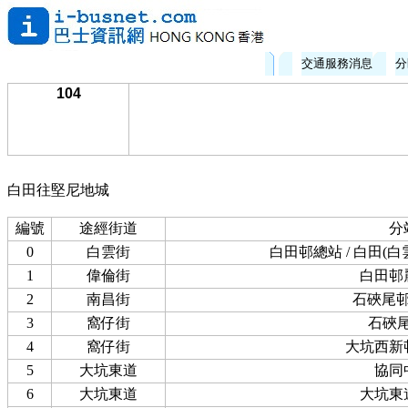
交通服務消息
分
104
白田往堅尼地城
編號
途經街道
分
0
白雲街
白田邨總站 / 白田(
1
偉倫街
白田邨
2
南昌街
石硤尾
3
窩仔街
石硤
4
窩仔街
大坑西新
5
大坑東道
協同
6
大坑東道
大坑東