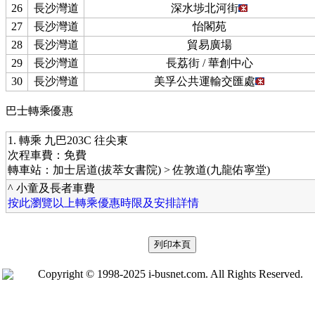
26
長沙灣道
深水埗北河街
27
長沙灣道
怡閣苑
28
長沙灣道
貿易廣場
29
長沙灣道
長荔街 / 華創中心
30
長沙灣道
美孚公共運輸交匯處
巴士轉乘優惠
1. 轉乘 九巴203C 往尖東
次程車費：免費
轉車站：加士居道(拔萃女書院) > 佐敦道(九龍佑寧堂)
^ 小童及長者車費
按此瀏覽以上轉乘優惠時限及安排詳情
Copyright © 1998-2025 i-busnet.com. All Rights Reserved.