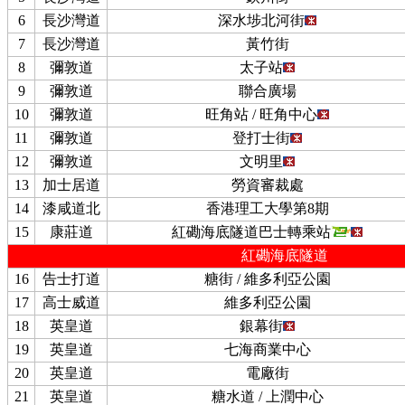
6
長沙灣道
深水埗北河街
7
長沙灣道
黃竹街
8
彌敦道
太子站
9
彌敦道
聯合廣場
10
彌敦道
旺角站 / 旺角中心
11
彌敦道
登打士街
12
彌敦道
文明里
13
加士居道
勞資審裁處
14
漆咸道北
香港理工大學第8期
15
康莊道
紅磡海底隧道巴士轉乘站
紅磡海底隧道
16
告士打道
糖街 / 維多利亞公園
17
高士威道
維多利亞公園
18
英皇道
銀幕街
19
英皇道
七海商業中心
20
英皇道
電廠街
21
英皇道
糖水道 / 上潤中心