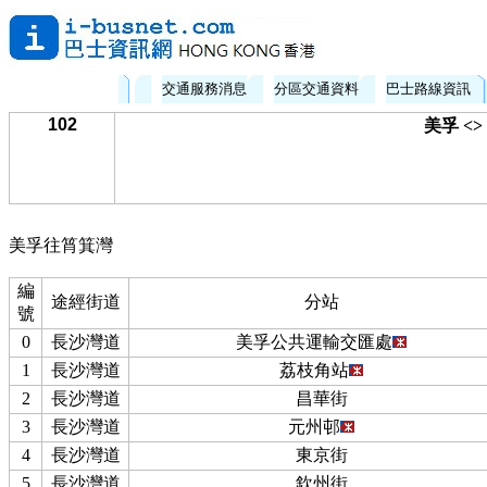
交通服務消息
分區交通資料
巴士路線資訊
102
美孚 <
美孚往筲箕灣
編
途經街道
分站
號
0
長沙灣道
美孚公共運輸交匯處
1
長沙灣道
荔枝角站
2
長沙灣道
昌華街
3
長沙灣道
元州邨
4
長沙灣道
東京街
5
長沙灣道
欽州街