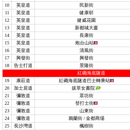
10
英皇道
民新街
11
英皇道
健康邨
12
英皇道
健威花園
13
英皇道
新都城大廈
14
英皇道
長康街
15
英皇道
炮台山站
16
英皇道
清風街
17
興發街
興發街
18
告士打道
景隆街
紅磡海底隧道
19
康莊道
紅磡海底隧道巴士轉乘站
20
加士居道
拔萃女書院
21
彌敦道
眾坊街
22
彌敦道
登打士街
23
彌敦道
山東街
24
彌敦道
鴉蘭街 / 金都商場
25
長沙灣道
楓樹街