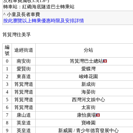
次程車費減收3.5(1.8^)
轉車站：紅磡海底隧道巴士轉乘站
^ 小童及長者車費
按此瀏覽以上轉乘優惠時限及安排詳情
筲箕灣往美孚
編
途經街道
分站
號
0
南安街
筲箕灣巴士總站
1
愛賢街
愛蝶灣
2
東喜道
峻峰花園
3
筲箕灣道
新成街
4
筲箕灣道
海晏街
5
筲箕灣道
西灣河文娛中心
6
筲箕灣道
太富街
7
康山道
康怡廣場
8
英皇道
寶峰園
9
英皇道
新威園 / 青少年德育發展中心