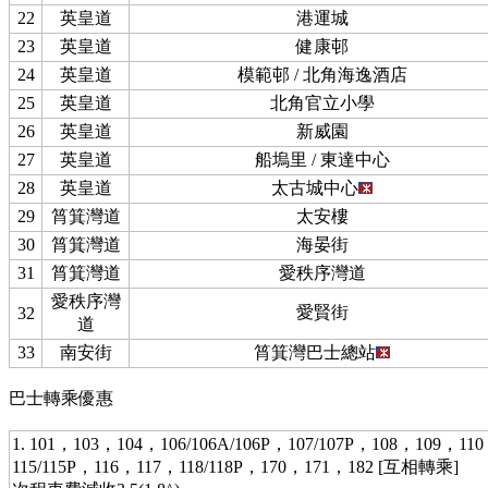
22
英皇道
港運城
23
英皇道
健康邨
24
英皇道
模範邨 / 北角海逸酒店
25
英皇道
北角官立小學
26
英皇道
新威園
27
英皇道
船塢里 / 東達中心
28
英皇道
太古城中心
29
筲箕灣道
太安樓
30
筲箕灣道
海晏街
31
筲箕灣道
愛秩序灣道
愛秩序灣
愛賢街
32
道
33
南安街
筲箕灣巴士總站
巴士轉乘優惠
1. 101，103，104，106/106A/106P，107/107P，108，109，11
115/115P，116，117，118/118P，170，171，182 [互相轉乘]