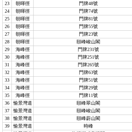
23
朝暉徑
門牌48號
24
朝暉徑
門牌74號
25
朝暉徑
門牌81號
26
朝暉徑
門牌55號
27
朝暉徑
門牌23號
28
朝暉徑
頤峰峻山閣
29
海峰徑
門牌231號
30
海峰徑
門牌251號
31
海峰徑
門牌265號
32
海峰徑
門牌63號
33
海峰徑
門牌51號
34
海峰徑
門牌29號
35
海峰徑
門牌11號
36
愉景灣道
頤峰翠山閣
37
愉景灣道
頤峰峻山閣
38
愉景灣道
頤峰蔚山閣
39
愉景灣道
時峰