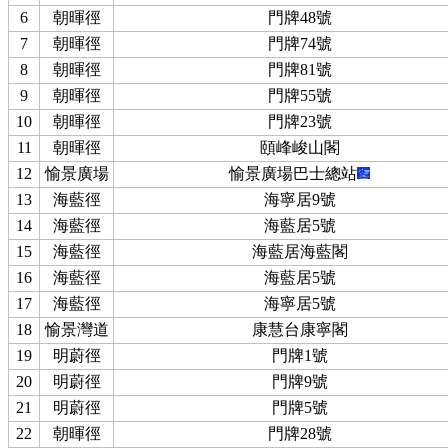
6
朝暉徑
門牌48號
7
朝暉徑
門牌74號
8
朝暉徑
門牌81號
9
朝暉徑
門牌55號
10
朝暉徑
門牌23號
11
朝暉徑
頤峰峻山閣
12
愉景廣場
愉景廣場巴士總站
13
海藍徑
海寧居9號
14
海藍徑
海藍居5號
15
海藍徑
海藍居海藍閣
16
海藍徑
海藍居5號
17
海藍徑
海寧居5號
18
愉景灣道
康慧台康寧閣
19
明蔚徑
門牌1號
20
明蔚徑
門牌9號
21
明蔚徑
門牌5號
22
朝暉徑
門牌28號