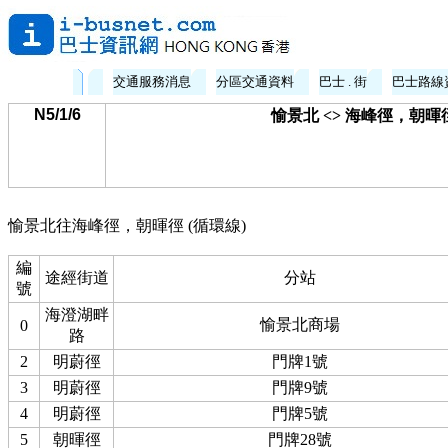
交通服務消息
分區交通資料
巴士 . 街
巴士路線
N5/1/6
愉景北 <> 海峰徑，朝暉
愉景北往海峰徑，朝暉徑 (循環線)
編
途經街道
分站
號
海澄湖畔
愉景北商場
0
路
2
明蔚徑
門牌1號
3
明蔚徑
門牌9號
4
明蔚徑
門牌5號
5
朝暉徑
門牌28號