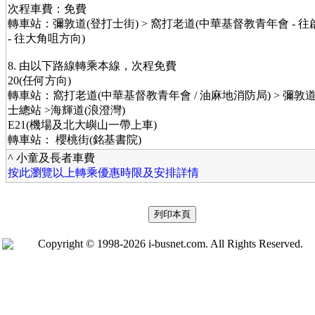
次程車費：免費
轉車站：彌敦道(登打士街) > 窩打老道(中華基督教青年會 - 往
- 往大角咀方向)
8. 由以下路線轉乘本線，次程免費
20(任何方向)
轉車站：窩打老道(中華基督教青年會 / 油麻地消防局) > 彌敦
士總站 >海輝道(浪澄灣)
E21(機場及北大嶼山一帶上車)
轉車站： 櫻桃街(銘基書院)
^ 小童及長者車費
按此瀏覽以上轉乘優惠時限及安排詳情
Copyright © 1998-2026 i-busnet.com. All Rights Reserved.