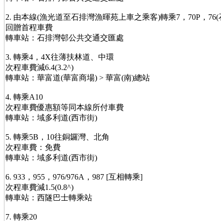
2. 由本線(漁光道至石排灣漁暉苑上車之乘客)轉乘7，70P，76
回贈首程車費
轉車站：石排灣邨公共交通交匯處
3. 轉乘4，4X往薄扶林道、中環
次程車費減6.4(3.2^)
轉車站：華富道(華富商場) > 華富(南)總站
4. 轉乘A10
次程車費優惠額等同本線所付車費
轉車站：域多利道(西市街)
5. 轉乘5B，10往銅鑼灣、北角
次程車費：免費
轉車站：域多利道(西市街)
6. 933，955，976/976A，987 [互相轉乘]
次程車費減1.5(0.8^)
轉車站：西隧巴士轉乘站
7. 轉乘20