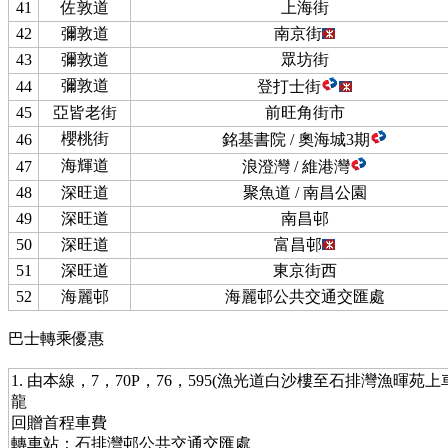
41
佐敦道
上海街
42
彌敦道
南京街
43
彌敦道
眾坊街
彌敦道
44
登打士街
45
亞皆老街
前旺角街市
櫻桃街
46
銘基書院 / 奧海城3期
海輝道
47
浪澄灣 / 維港灣
48
深旺道
聚魚道 / 南昌公園
49
深旺道
南昌邨
50
深旺道
富昌邨
51
深旺道
東京街西
52
海麗邨
海麗邨公共交通交匯處
巴士轉乘優惠
1. 由本線，7，70P，76，595(漁光道白沙樓至石排灣漁暉苑
龍
回贈首程車費
轉車站：石排灣邨公共交通交匯處