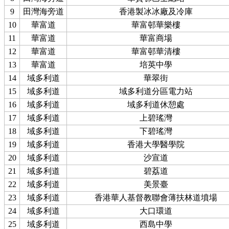
9
田灣海旁道
香港製冰冰廠及冷庫
10
華富道
華富邨華樂樓
11
華富道
華富商場
12
華富道
華富邨華清樓
13
華富道
培英中學
14
域多利道
華翠街
15
域多利道
域多利道分區電力站
16
域多利道
域多利道休憩處
17
域多利道
上碧瑤灣
18
域多利道
下碧瑤灣
19
域多利道
香港大學醫學院
20
域多利道
沙宣道
21
域多利道
碧荔道
22
域多利道
美景臺
23
域多利道
香港華人基督教聯會薄扶林道墳場
24
域多利道
大口環道
25
域多利道
西島中學