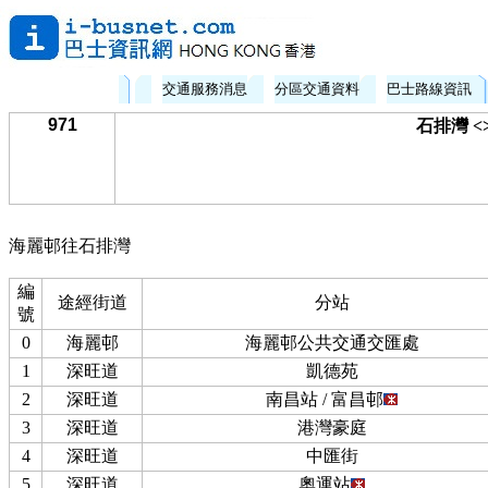
交通服務消息
分區交通資料
巴士路線資訊
971
石排灣 <
海麗邨往石排灣
編
途經街道
分站
號
0
海麗邨
海麗邨公共交通交匯處
1
深旺道
凱德苑
2
深旺道
南昌站 / 富昌邨
3
深旺道
港灣豪庭
4
深旺道
中匯街
5
深旺道
奧運站