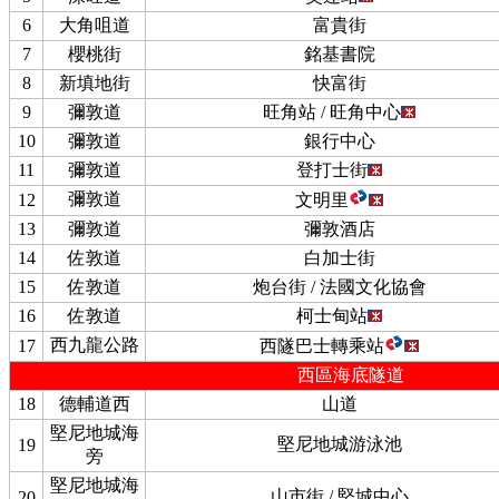
6
大角咀道
富貴街
7
櫻桃街
銘基書院
8
新填地街
快富街
9
彌敦道
旺角站 / 旺角中心
10
彌敦道
銀行中心
11
彌敦道
登打士街
彌敦道
12
文明里
13
彌敦道
彌敦酒店
14
佐敦道
白加士街
15
佐敦道
炮台街 / 法國文化協會
16
佐敦道
柯士甸站
西九龍公路
17
西隧巴士轉乘站
西區海底隧道
18
德輔道西
山道
堅尼地城海
堅尼地城游泳池
19
旁
堅尼地城海
山市街 / 堅城中心
20