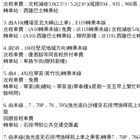
次程車費：次程減收5.0(2.5^) / 5.2(2.6^)(祗限934，935，960系
轉車站：西隧巴士轉乘站
3. 由A10(機場至北大嶼山上車)，E11S轉乘本線
次程車費：(A10轉乘本線) 免費；(E11S轉乘本線) 次程減收5.0(2.
轉車站：(A10) 西隧巴士轉乘站，聯邦新樓；(E11S) 西隧巴士
4. 由5B，10(往堅尼地城方向)轉乘本線
次程車費：優惠額等同首程所付車費
轉車站：卑路乍街(聯邦新樓)
5. 由4，4X(往華富/黃竹坑)轉乘本線
次程車費：免費
轉車站：華富(南)總站 > 華富道(華泰樓)(星期一至五早上繁忙時
餘時間)
6. 由本線，7，70P，76，595(漁光道白沙樓至石排灣漁暉苑
龍
回贈首程車費
轉車站：石排灣邨公共交通交匯處
7. 由本線(漁光道至石排灣漁暉苑上車之乘客)轉乘7，70P，76