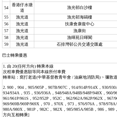
香港仔水塘
漁光邨白沙樓
54
道
55
漁光道
漁光邨海鷗樓
56
漁光道
扶康會康復中心
57
漁光道
漁康街
58
漁光道
漁暉苑日暉閣
59
漁光道
石排灣邨公共交通交匯處
巴士轉乘優惠
1. 由 20(任何方向) 轉乘本線
次程車費優惠額等同本線所付車費
轉車站：窩打老道(中華基督教青年會 / 油麻地消防局) > 彌敦道
2. 900，904，905/905P，907B/907C，914/914P/914X，930/93
934/934A，935，936/936A，948/948A/948B/948P/948X，960/
961/961P/961S，952/952P，952C，962/962A/962P/962X，967/
969/969B/969P/969X，970，970X，973，976/976A，978/978
980A/980X，981P，982C，982X，985/985A/985B，986，989
方向互相轉乘]