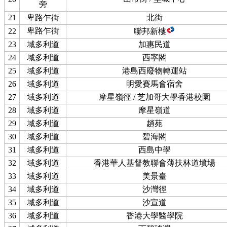
旁
21
卑路乍街
北街
卑路乍街
22
聯邦新樓
23
域多利道
加惠民道
24
域多利道
西寧閣
25
域多利道
港島西廢物轉運站
26
域多利道
明愛賽馬會宿舍
27
域多利道
摩星嶺徑 / 芝加哥大學香港校園
28
域多利道
摩星嶺道
29
域多利道
趙苑
30
域多利道
碧海閣
31
域多利道
西島中學
32
域多利道
香港華人基督教聯會薄扶林道墳場
33
域多利道
美景臺
34
域多利道
沙灣徑
35
域多利道
沙宣道
36
域多利道
香港大學醫學院