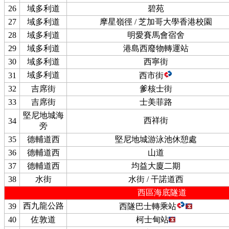
26
域多利道
碧苑
27
域多利道
摩星嶺徑 / 芝加哥大學香港校園
28
域多利道
明愛賽馬會宿舍
29
域多利道
港島西廢物轉運站
30
域多利道
西寧街
域多利道
31
西市街
32
吉席街
爹核士街
33
吉席街
士美菲路
堅尼地城海
西祥街
34
旁
35
德輔道西
堅尼地城游泳池休憩處
36
德輔道西
山道
37
德輔道西
均益大廈二期
38
水街
水街 / 干諾道西
西區海底隧道
西九龍公路
39
西隧巴士轉乘站
40
佐敦道
柯士甸站