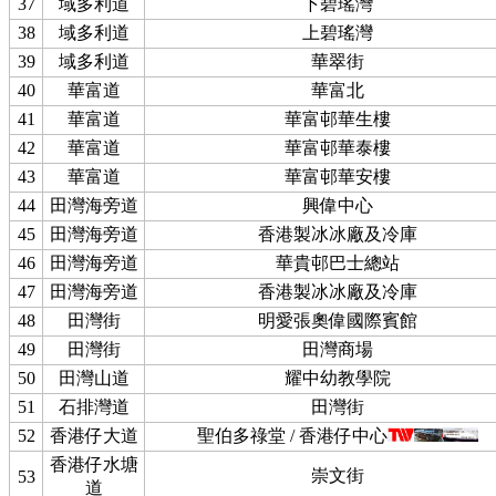
37
域多利道
下碧瑤灣
38
域多利道
上碧瑤灣
39
域多利道
華翠街
40
華富道
華富北
41
華富道
華富邨華生樓
42
華富道
華富邨華泰樓
43
華富道
華富邨華安樓
44
田灣海旁道
興偉中心
45
田灣海旁道
香港製冰冰廠及冷庫
46
田灣海旁道
華貴邨巴士總站
47
田灣海旁道
香港製冰冰廠及冷庫
48
田灣街
明愛張奧偉國際賓館
49
田灣街
田灣商場
50
田灣山道
耀中幼教學院
51
石排灣道
田灣街
52
香港仔大道
聖伯多祿堂 / 香港仔中心
香港仔水塘
崇文街
53
道