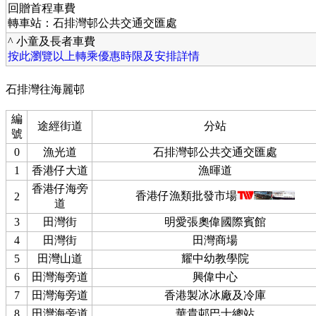
回贈首程車費
轉車站：石排灣邨公共交通交匯處
^ 小童及長者車費
按此瀏覽以上轉乘優惠時限及安排詳情
石排灣往海麗邨
編
途經街道
分站
號
0
漁光道
石排灣邨公共交通交匯處
1
香港仔大道
漁暉道
香港仔海旁
香港仔漁類批發市場
2
道
3
田灣街
明愛張奧偉國際賓館
4
田灣街
田灣商場
5
田灣山道
耀中幼教學院
6
田灣海旁道
興偉中心
7
田灣海旁道
香港製冰冰廠及冷庫
8
田灣海旁道
華貴邨巴士總站