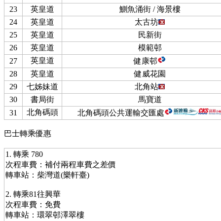
23
英皇道
鰂魚涌街 / 海景樓
24
英皇道
太古坊
25
英皇道
民新街
26
英皇道
模範邨
英皇道
27
健康邨
28
英皇道
健威花園
29
七姊妹道
北角站
30
書局街
馬寶道
北角碼頭
31
北角碼頭公共運輸交匯處
巴士轉乘優惠
1. 轉乘 780
次程車費：補付兩程車費之差價
轉車站：柴灣道(樂軒臺)
2. 轉乘81往興華
次程車費：免費
轉車站：環翠邨澤翠樓