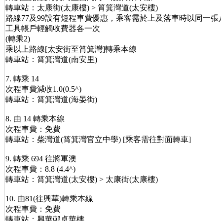
轉車站：太康街(太康樓) > 筲箕灣道(太安樓)
路線77及99設有短程車費優惠，乘客需於上及落車時以同一
工具帳戶輕觸收費器各一次
(轉乘2)
乘以上路線[太安街至筲箕灣]轉乘本線
轉車站：筲箕灣道(南安里)
7. 轉乘 14
次程車費減收1.0(0.5^)
轉車站：筲箕灣道(海晏街)
8. 由 14 轉乘本線
次程車費：免費
轉車站：柴灣道(筲箕灣官立中學) [乘客需往對面轉車]
9. 轉乘 694 往將軍澳
次程車費：8.8 (4.4^)
轉車站：筲箕灣道(太安樓) > 太康街(太康樓)
10. 由81(往興華)轉乘本線
次程車費：免費
轉車站：興華邨卓華樓