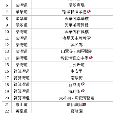
6
柴灣道
環翠商場
環翠道
7
環翠邨澤翠樓
8
環翠道
興華邨卓華樓
9
環翠道
興華邨豐興樓
10
柴灣道
興華邨裕興樓
11
柴灣道
海星天主教教堂
12
柴灣道
興民邨
13
柴灣道
山翠苑 / 東區醫院
柴灣道
14
筲箕灣官立中學
15
柴灣道
亞公岩道
16
筲箕灣道
南安里
17
筲箕灣道
南康街
筲箕灣道
18
新成街
筲箕灣道
19
海利街
20
筲箕灣道
太祥街 / 筲箕灣警署
21
康山道
康怡廣場
22
英皇道
寶峰園