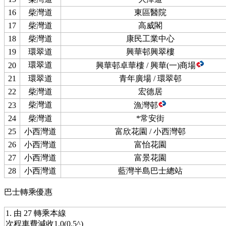
16
柴灣道
東區醫院
17
柴灣道
高威閣
18
柴灣道
康民工業中心
19
環翠道
興華邨興翠樓
環翠道
20
興華邨卓華樓 / 興華(一)商場
21
環翠道
青年廣場 / 環翠邨
22
柴灣道
宏德居
柴灣道
23
漁灣邨
24
柴灣道
*常安街
25
小西灣道
富欣花園 / 小西灣邨
26
小西灣道
富怡花園
27
小西灣道
富景花園
28
小西灣道
藍灣半島巴士總站
巴士轉乘優惠
1. 由 27 轉乘本線
次程車費減收1.0(0.5^)