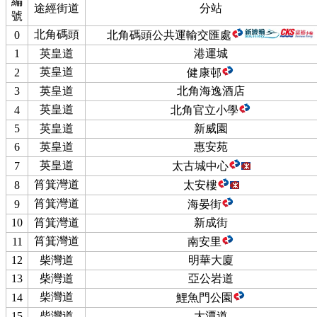
編
途經街道
分站
號
北角碼頭
0
北角碼頭公共運輸交匯處
1
英皇道
港運城
英皇道
2
健康邨
3
英皇道
北角海逸酒店
英皇道
4
北角官立小學
5
英皇道
新威園
6
英皇道
惠安苑
英皇道
7
太古城中心
筲箕灣道
8
太安樓
筲箕灣道
9
海晏街
10
筲箕灣道
新成街
筲箕灣道
11
南安里
12
柴灣道
明華大廈
13
柴灣道
亞公岩道
柴灣道
14
鯉魚門公園
15
柴灣道
大潭道