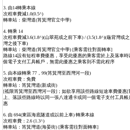
3. 由14轉乘本線
次程車費減1.0(0.5^)
轉車站：柴灣道(筲箕灣官立中學)
4. 轉乘 14
次程車費減3.6(1.8^)(山翠苑或之前下車) / (3.5(1.8^)(龜背灣或之前下
灣之後下車)
轉車站：柴灣道(筲箕灣官立中學) [乘客需往對面轉車]
路線14設有短程車費優惠，享受此優惠的乘客需於上及落車時
個電子支付工具帳戶，無需此優惠之乘客則不需此程序
5. 由本線轉乘 77，99(筲箕灣至西灣河一段)
次程車費：免費
轉車站：筲箕灣道(新成街)
[祗限筲箕灣至西灣河一段]；如欲享用該些路線短途車費優惠[
上、落該些路線時以同一張八達通卡或同一個電子支付工具帳
惠
6. 由 694(東區海底隧道或以前上車) 轉乘本線
次程車費：2.6 (1.3^)
轉車站：筲箕灣道(海晏街) [乘客需往對面轉車]