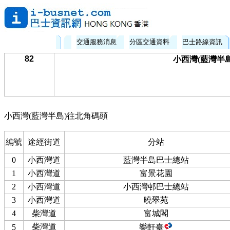
交通服務消息
分區交通資料
巴士路線資訊
82
小西灣(藍灣半島
小西灣(藍灣半島)往北角碼頭
編號
途經街道
分站
0
小西灣道
藍灣半島巴士總站
1
小西灣道
富景花園
2
小西灣道
小西灣邨巴士總站
3
小西灣道
曉翠苑
4
柴灣道
富城閣
柴灣道
5
樂軒臺