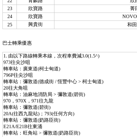
22
青麟路
欣
23
欣寶路
菁
24
欣寶路
NOVO
興貴街
25
和田
巴士轉乘優惠
1. 由以下路線轉乘本線，次程車費減3.0(1.5^)
973往尖沙咀
轉車站：廣東道(柯士甸道)
796P往尖沙咀
轉車站：彌敦道(德成街 / 恆豐中心 > 柯士甸道)
20往大角咀
轉車站：油麻地消防局 > 彌敦道(碧街)
970，970X，971往九龍
轉車站：彌敦道(碧街)
20A(往西九龍站)；793(任何方向)
轉車站：彌敦道(奶路臣街)
E21A/E21B往東涌
轉車站：旺角站 > 彌敦道(奶路臣街)