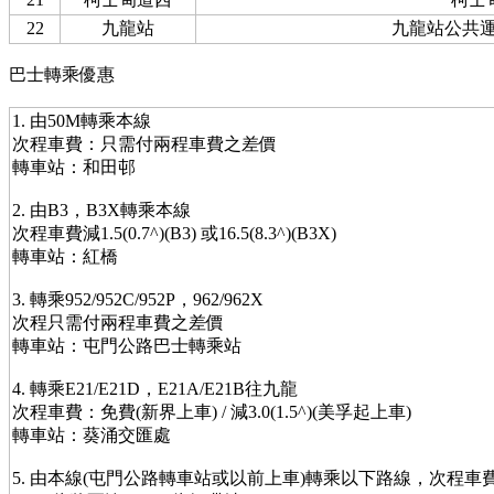
22
九龍站
九龍站公共
巴士轉乘優惠
1. 由50M轉乘本線
次程車費：只需付兩程車費之差價
轉車站：和田邨
2. 由B3，B3X轉乘本線
次程車費減1.5(0.7^)(B3) 或16.5(8.3^)(B3X)
轉車站：紅橋
3. 轉乘952/952C/952P，962/962X
次程只需付兩程車費之差價
轉車站：屯門公路巴士轉乘站
4. 轉乘E21/E21D，E21A/E21B往九龍
次程車費：免費(新界上車) / 減3.0(1.5^)(美孚起上車)
轉車站：葵涌交匯處
5. 由本線(屯門公路轉車站或以前上車)轉乘以下路線，次程車費減3.