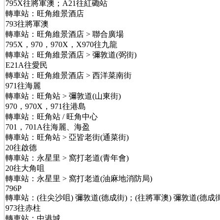
795X往將軍澳；A21往紅磡站
轉車站：旺角維景酒店
793往將軍澳
轉車站：旺角維景酒店 > 聯合廣場
795X，970，970X，X970往九龍
轉車站：旺角維景酒店 > 彌敦道(弼街)
E21A往愛民
轉車站：旺角維景酒店 > 西洋菜南街
971往海麗
轉車站：旺角站 > 彌敦道(山東街)
970，970X，971往港島
轉車站：旺角站 / 旺角中心
701，701A往海麗、海盈
轉車站：旺角站 > 亞皆老街(通菜街)
20往啟德
轉車站：永星里 > 窩打老道(青年會)
20往大角咀
轉車站：永星里 > 窩打老道(油麻地消防局)
796P
轉車站：(往尖沙咀) 彌敦道(德成街)；(往將軍澳) 彌敦道(德成街
973往赤柱
轉車站：中港城