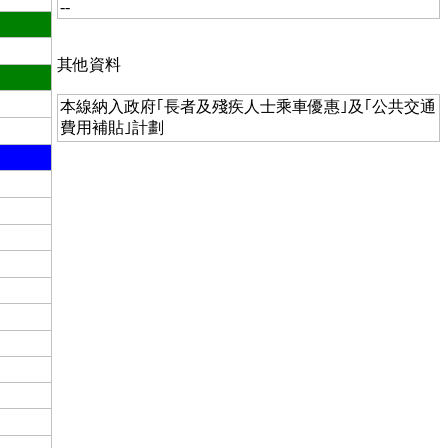
--
其他資料
本線納入政府｢長者及殘疾人士乘車優惠｣及｢公共交通
費用補貼｣計劃