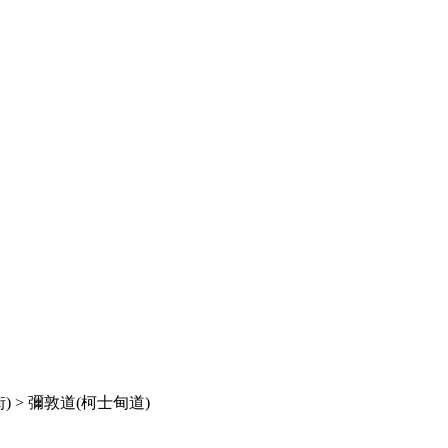
) > 彌敦道(柯士甸道)