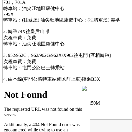
701，701A
轉車站：油尖旺地區康健中心
795X
轉車站：(往蘇屋) 油尖旺地區康健中心；(往將軍澳) 美孚
2. 轉乘79X往皇后山邨
次程車費：免費
轉車站：油尖旺地區康健中心
3. 952/952C，962/962G/962X/X962往屯門 [互相轉乘]
次程車費：免費
轉車站：屯門公路巴士轉乘站
4. 由本線(屯門公路轉車站或以前上車)轉乘B3X
次程車費：免費
轉車站：紅橋
5. 由本線(屯門公路轉車站或以前上車)轉乘50M
次程車費：免費
轉車站：和田邨
^ 小童及長者車費
按此瀏覽以上轉乘優惠時限及安排詳情