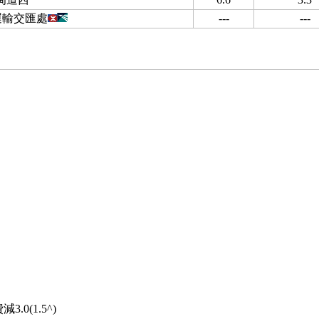
運輸交匯處
---
---
0(1.5^)