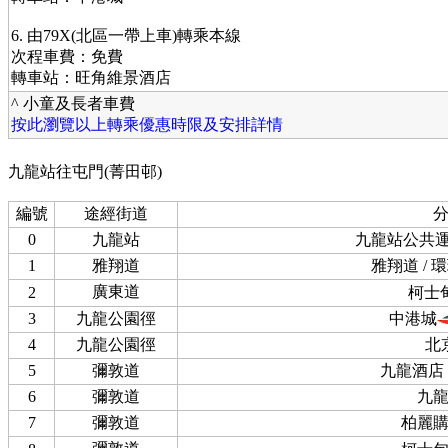
6. 由79X(北區一帶上車)轉乘本線
次程車費：免費
轉車站：旺角維景酒店
^ 小童及長者車費
按此瀏覽以上轉乘優惠時限及安排詳情
九龍站往屯門(菁田邨)
編號
途經街道
0
九龍站
九龍站公共
1
雅翔道
雅翔道 /
廣東道
2
柯士
3
九龍公園徑
中港城
4
九龍公園徑
北
5
彌敦道
九龍酒店 
6
彌敦道
九
7
彌敦道
柏麗