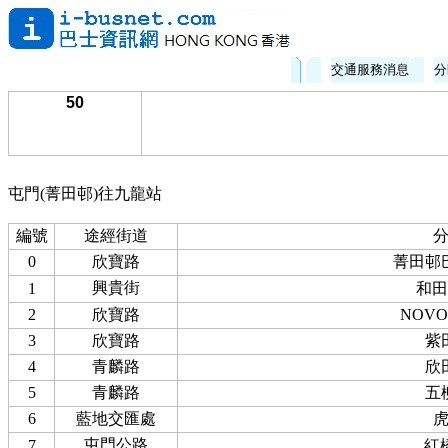
交通服務消息
分
50
屯門(菁田邨)往九龍站
編號
途經街道
0
欣寶路
菁田邨
興貴街
1
和田
2
欣寶路
NOVO
3
欣寶路
紫
4
青麟路
欣
5
青麟路
五
6
藍地交匯處
屯門公路
7
紅