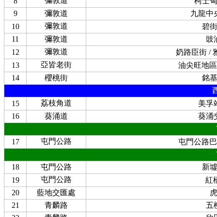
彌敦道
8
柯士
9
彌敦道
九龍中
彌敦道
10
碧
11
彌敦道
豉
彌敦道
12
奶路臣街 /
亞皆老街
13
油尖旺地區
14
櫻桃街
銘
荔枝角道
15
美孚
16
葵涌道
葵涌
屯門公路
17
屯門公路巴
18
屯門公路
新
屯門公路
19
紅
20
藍地交匯處
21
青麟路
五