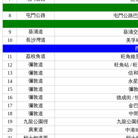
屯門公路
8
屯門公路巴
葵涌道
9
葵涌交
長沙灣道
10
美孚
荔枝角道
11
旺角維
彌敦道
12
旺角站 / 
13
彌敦道
信
彌敦道
14
永星
15
彌敦道
彌
彌敦道
16
德成街 /
17
彌敦道
金
18
彌敦道
中
19
九龍公園徑
九龍公園徑
廣東道
20
中港
21
柯士甸道西
柯士