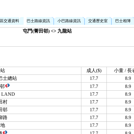
區交通資料
巴士路線資訊
小巴路線資訊
交通歷史室
巴士相簿
屯門(菁田邨) <> 九龍站
分站
成人($)
小童 / 長者
巴士總站
17.7
8.9
邨
17.7
8.9
 LAND
17.7
8.9
田村
17.7
8.9
田邨
17.7
8.9
柳路
17.7
8.9
虎地
17.7
8.9
橋
17.7
8.9