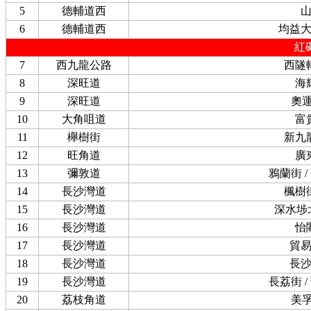
5
德輔道西
6
德輔道西
均益
紅
7
西九龍公路
西隧
8
深旺道
海
9
深旺道
奧
10
大角咀道
富
11
櫸樹街
新九
12
旺角道
廣
13
彌敦道
鴉蘭街 
14
長沙灣道
楓樹
15
長沙灣道
深水埗
16
長沙灣道
怡
17
長沙灣道
貿
18
長沙灣道
長
19
長沙灣道
長荔街 
20
荔枝角道
美