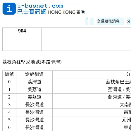
交通服務消息
分
904
荔枝角往堅尼地城(卑路乍灣)
編號
途經街道
分
0
荔灣道
荔枝角巴士總
1
美荔道
荔灣道 / 
2
美荔道
蘭秀道 / 
3
長沙灣道
大南
4
長沙灣道
昌
5
長沙灣道
元
6
長沙灣道
東