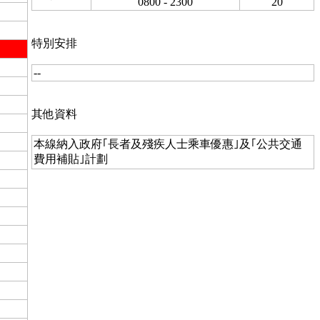
0800 - 2300
20
特別安排
--
其他資料
本線納入政府｢長者及殘疾人士乘車優惠｣及｢公共交通
費用補貼｣計劃