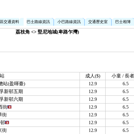
區交通資料
巴士路線資訊
小巴路線資訊
交通歷史室
巴士相簿
荔枝角 <> 堅尼地城(卑路乍灣)
站
成人($)
小童 / 長者(
站(盈暉臺)
12.9
6.5
美孚新邨五期
12.9
6.5
美孚新邨六期
12.9
6.5
西街
12.9
6.5
華街
12.9
6.5
州邨
12.9
6.5
京街
12.9
6.5