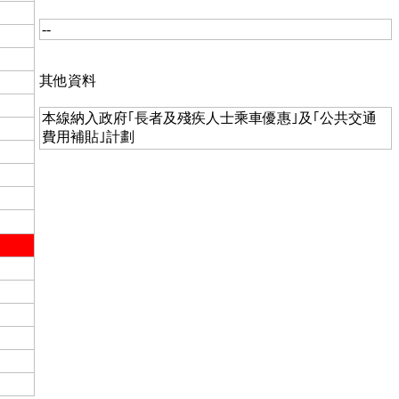
--
其他資料
本線納入政府｢長者及殘疾人士乘車優惠｣及｢公共交通
費用補貼｣計劃