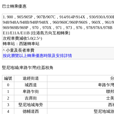
巴士轉乘優惠
1. 900，905/905P，907B/907C，914/914P/914X，930/930A/9
948/948A/948B/948P/948X，960/960C/960P/960S，960X，961/
969/969B/969P，970，970X，971，973，976，978/978A/978
E11/E11A/E11B [往港島方向互相轉乘]
次程車費減收5.0(2.5^)
轉車站：西隧轉車站
^ 小童及長者車費
按此瀏覽以上轉乘優惠時限及安排詳情
堅尼地城(卑路乍灣)往荔枝角
編號
途經街道
0
城西道
卑路乍
1
卑路乍街
聯
2
吉席街
士
3
堅尼地城海旁
西
4
德輔道西
堅尼地城