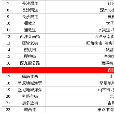
7
長沙灣道
欽
8
長沙灣道
深水埗
9
長沙灣道
楓
10
彌敦道
太
11
彌敦道
水渠道 /
12
西洋菜南街
西洋菜南街 
13
亞皆老街
旺角街市, 油
14
櫻桃街
銘基
15
櫻桃街
帝柏
西九龍公路
16
西隧轉
西
17
德輔道西
山
18
堅尼地城海旁
堅尼地
19
堅尼地城海旁
山市街 /
20
卑路乍街
北
21
加多近街
吉
22
城西道
卑路乍灣